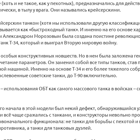
(хоть и не такое, как у пехотных), предназначались для дейст
ически, в тылу у врага. Они назывались крейсерскими.
йсерским танком (хотя мы использовали другую классификаци
ывается как «быстроходный танк». И именно на его основе х
м Александром Морозовым была создана поистине революци
анк Т-34, который и выиграл Вторую мировую войну.
 особых конструктивных новшеств. Но в нем была заложена ге
четание параметров. Он заменил собой все типы танков, став 
ой машиной. Именно на основе Т-34 и его более тяжелого соб
ослевоенные советские танки, до Т-90 включительно.
 – использования ОБТ как самого массового танка в войсках – 
го начала в этой модели был некий дефект, обнаружившийся у
и всё чаще сражались с танками, и конструкторы невольно п
рвоначального функционала: не танки для борьбы с пехотой и
ротивника, а танки для танковых дуэлей.