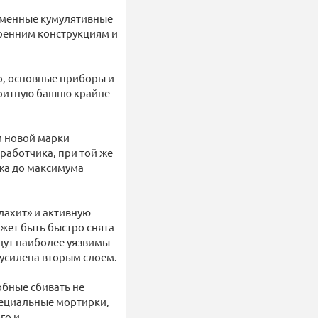
ременные кумулятивные
ренним конструкциям и
го, основные приборы и
аритную башню крайне
м новой марки
работчика, при той же
ажа до максимума
лахит» и активную
жет быть быстро снята
удут наиболее уязвимы
 усилена вторым слоем.
обные сбивать не
пециальные мортирки,
го и