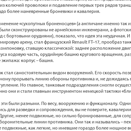
из колючей проволоки и подавление первых трех рядов транш
здо более маневренные броневики и кавалерия.
менение «сухопутных броненосцев» (а англичане именно так их
были сконструированы не армейскими инженерами, а флотски
 с бортовыми орудиями), показало, что идея эта неудачная. 
ировую арену, стал французский Renault FT–17, прообраз танк
компоновку, ставшую классической: заднее расположение двиг
уса ходовую часть, орудийную башню кругового вращения, ра
экипажа: корпус – башня.
анк стал самостоятельным видом вооружений. Его скорость поз
амому прорывать линию обороны противника и, не дожидаясь 
тупление. Но главное, танковые подразделения смогли осуще
но они и стали главным инструментом немецкой тактики «бли
и эти были разными. По весу, вооружению и функционалу. Одни
сь для разведки и сопровождения, вы не поверите, кавалерии.
 Другие, менее подвижные, но сильно бронированные, для со
оборонительные линии противника. Они так и назывались – пех
е подвижные, как легкие, но имевшие гораздо более мощное 