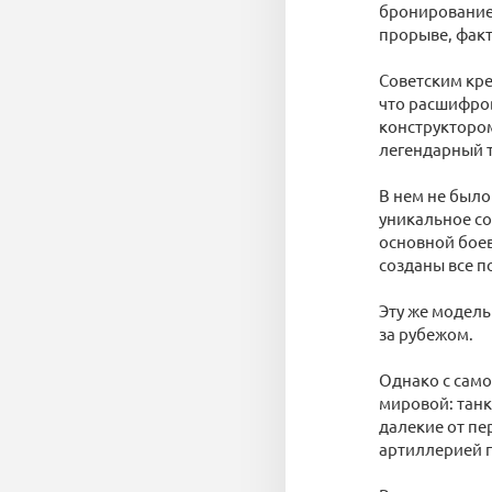
бронирование 
прорыве, факт
Советским кре
что расшифров
конструкторо
легендарный т
В нем не было
уникальное со
основной боев
созданы все п
Эту же модель
за рубежом.
Однако с само
мировой: танк
далекие от пе
артиллерией п