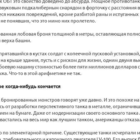
 ОБТ это свойство доведено до абсурда. Мощное противотан
звуковым подкалиберным снарядом в форточку с расстояния в
еся никаких повреждений, кроме разбитой рамы и испуганных 
и не понявших, что это мимо них пролетело.
ванная лобовая броня толщиной в метры, оставляющая полн
и верха башни.
прятавшийся в кустах солдат с копеечной пусковой установкой, 
на крыше здания, пусть и с риском для жизни, одним двумя в
боевую машину стоимостью более пяти миллионов долларов с
жа. Что-то в этой арифметике не так.
ое когда-нибудь кончается
 бронированных монстров говорят уже давно. И это похоже на
ь от разработки перспективного танка в металле, ограничив
ем на бумаге. Даже от модернизации своего основного танка
вастались на весь мир как лучшим танком, американцы отказа
о по элементарной причине. Существующие танки исчерпали м
 требовательного и капризного двигателя LV-100. Его выпуск