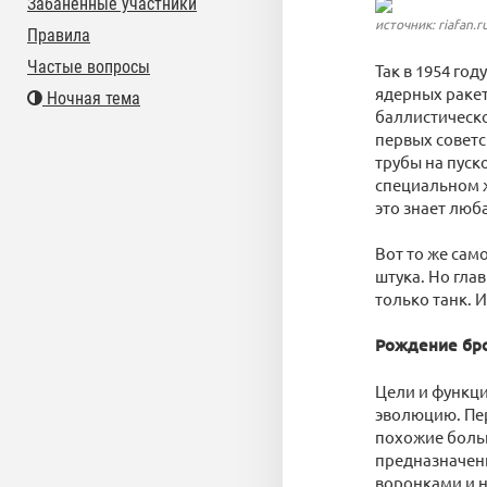
Забаненные участники
источник: riafan.r
Правила
Частые вопросы
Так в 1954 го
ядерных ракет
Ночная тема
баллистическо
первых советс
трубы на пуск
специальном ж
это знает люб
Вот то же сам
штука. Но глав
только танк. И
Рождение бро
Цели и функци
эволюцию. Пер
похожие боль
предназначен
воронками и н