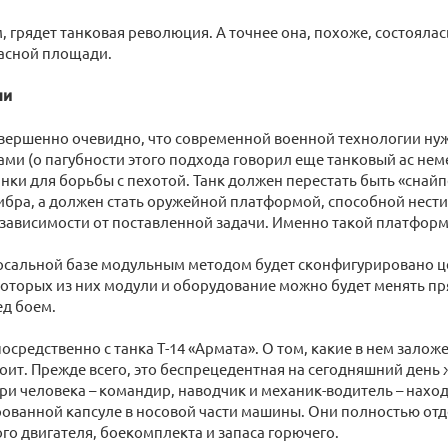
 грядет танковая революция. А точнее она, похоже, состоялась.
расной площади.
ни
овершенно очевидно, что современной военной технологии нуж
ами (о пагубности этого подхода говорил еще танковый ас нем
танки для борьбы с пехотой. Танк должен перестать быть «снай
бра, а должен стать оружейной платформой, способной нести 
зависимости от поставленной задачи. Именно такой платформо
ерсальной базе модульным методом будет сконфигурировано ц
оторых из них модули и оборудование можно будет менять пр
ед боем.
осредственно с танка Т-14 «Армата». О том, какие в нем залож
тоит. Прежде всего, это беспрецедентная на сегодняшний день 
три человека – командир, наводчик и механик-водитель – нахо
ованной капсуле в носовой части машины. Они полностью отд
о двигателя, боекомплекта и запаса горючего.