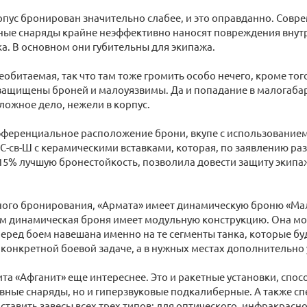
пус бронирован значительно слабее, и это оправданно. Сов
ные снаряды крайне неэффективно наносят повреждения внут
ка. В основном они губительны для экипажа.
еобитаемая, так что там тоже громить особо нечего, кроме то
 защищены броней и малоуязвимы. Да и попадание в малогаб
сложное дело, нежели в корпус.
ференциальное расположение брони, вкупе с использование
С-св-Ш с керамическими вставками, которая, по заявлению раз
 15% лучшую бронестойкость, позволила довести защиту экип
ного бронирования, «Армата» имеет динамическую броню «Ма
м динамическая броня имеет модульную конструкцию. Она мо
перед боем навешана именно на те сегменты танка, которые б
 конкретной боевой задаче, а в нужных местах дополнительно
та «Афганит» еще интереснее. Это и ракетные установки, спос
вные снаряды, но и гиперзвуковые подкалиберные. А также с
тавить завесы всех трех типов: для оптического, инфракрасно