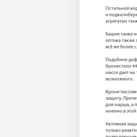
Остальной кор
и подкалибер
агрегатам тан
Башня танка н
оптика также
всё же более 
Подобное диф
бронестали 44
массе дает на
возможного.
Кроме пассив
защиту. Приче
для марша, а 
именно в этой
Активная защи
только реакти
позволяющие с