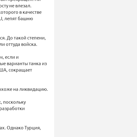
сту не влезал.
которого в качестве
U, лепят башню
я. До такой степени,
ли оттуда войска.
, если и
ые варианты танка из
США, сокращает
похоже на ликвидацию.
, поскольку
 разработки
ах. Однако Турция,