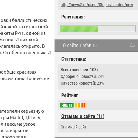
http://news2.ru/users/Stopor/created/new
Репутация:
ановки баллистических
й какой-то гигантской
акеты Р-11, одной из
ужения. И никакой
О сайте riafan.ru
олагалась открыто. В
н. Особенно военных. И
Статистика:
Всего новостей: 1037
 вообще красивая
Одобрено новостей: 241
овсем танк. Точнее, не
Качество новостей: 23%
Рейтинг
ретерпели серьезную
Отзывы о сайте (11)
ark-I,II,III и IV,
ли весьма узкое
Спамный сайт
осы, изрытой
 проходов в