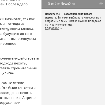
ей. После в дело
О сайте News2.ru
Новости 2.0 — новостной сайт нового
формата.
Вы сами выбираете интересные и
 и называли, так как
актуальные темы. Самые лучшие попадают
ми – отсюда их
на главную страницу.
И следующим танком,
подробнее
→
а будущего до сего
ателя, вынесенную за
знесенное
воляла ему действовать
подхода пехоты,
ствлять стремительные
цкрига».
, самые легкие,
 Это были танкетки и
провождения пехоты
отные танки. А третьи,
вооружение и