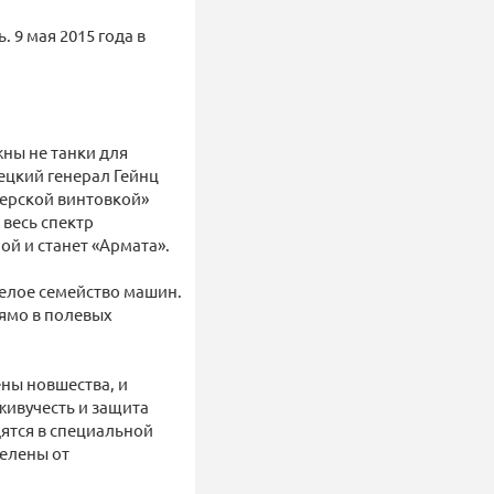
 9 мая 2015 года в
ны не танки для
ецкий генерал Гейнц
перской винтовкой»
весь спектр
й и станет «Армата».
елое семейство машин.
ямо в полевых
ены новшества, и
живучесть и защита
дятся в специальной
елены от