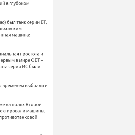
вий в глубоком
ю) был танк серии БТ,
арьковским
онная машина:
ниальная простота и
первым в мире ОБТ –
рата серии ИС были
со временем выбрали и
же на полях Второй
роектировали машины,
 противотанковой