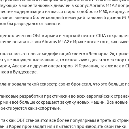
твующих в мире танковых дизелей в корпус Abrams M1A2 попро
честве модернизации на шасси старого доброго M60, в корпус 
ования влепили более мощный немецкий танковый дизель MT
он бы разрыдался от зависти.
щее количество ОБТ в армии и морской пехоте США сокращаетс
очли оставить свои Abrams M1A2 в Ираке после того, как выве
тказались от новых модификаций своего «Леопарда-2», причем
 уже выпущенные машины, то используют для этого экспортн
рии, Австрии и других операторов. И Германия, так же как и 
нков в Бундесвере.
планировала такой секвестр своих бронесил, что это больше 
анковые разработки практически во всех европейских странах
рмии всё больше сокращают закупку новых машин. Все новые
оектируются как экспортные.
, так как ОБТ становится всё более популярным в третьих стран
ан и Корея производят или пытаются производить свои танки.