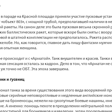
u
ду в параде на Красной площади приняли участие пусковые уст
 «объект 803», с мощной трубой, предполагавшей наличии в не
й ракеты. На самом деле это была пусковая весьма скромной р
ких баллистических ракет, которые вскоре были сняты с воор
овой в штатной комплектации не предполагалось. Ракета расп
елобе. Но, как говорится, главное дать пищу фантазии мужчи
ая опытная женщина.
ое происходит и с «Арматой». Танк внушителен и красив. Танки
ная сенсация осталась за кадром. Дело в том, что «Армата» не с
 уж точно не ОБТ. Эта эпоха завершена.
ни и гусениц
онал танка за время существования этого вида вооружений п
вые серийные неповоротливые и медленные английские монстры M
ше на броненосцы, нежели на сухопутные боевые машины, име
ие. А именно: помощь пехоте в преодолении нейтральной пол
едоступной для броневиков и кавалерии, затем проделывание