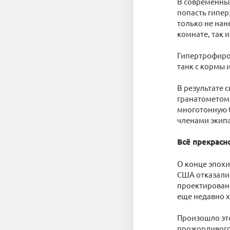
В современных
попасть гипер
только не нан
комнате, так 
Гипертрофиро
танк с кормы 
В результате с
гранатометом 
многотонную 
членами экипа
Всё прекрасн
О конце эпохи
США отказалис
проектировани
еще недавно х
Произошло эт
прожорливого,