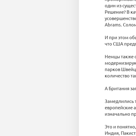
один из сущес
Решение? В ка
усовершенств
Abrams. Солом
И при этом об
что США предп
Немцы также о
модернизируют
парков Швейца
количество та
А Британия за
Замедлились т
европейские а
изначально пр
Это и понятно
Индия, Пакист