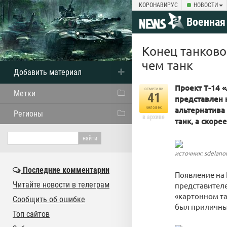
КОРОНАВИРУС
НОВОСТИ
Военная
Конец танково
чем танк
Добавить материал
Проект Т-14 
отметили
Метки
41
представлен к
человек
альтернатива
Регионы
в архиве
танк, а скор
источник: sdelano
Последние комментарии
Появление на 
Читайте новости в телеграм
представителе
«картонном та
Сообщить об ошибке
был приличны
Топ сайтов