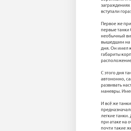
заграждениях 
вступали гора
Первое же при
первые танки 
необычный вид
вышедшим на м
дня. Он имел 
габариты корп
расположение 
С этого дня т
автономно, с
развивать нас
маневры. Имен
И всё же танк
предназначали
легкие танки.
при атаке на 
почти такие ж