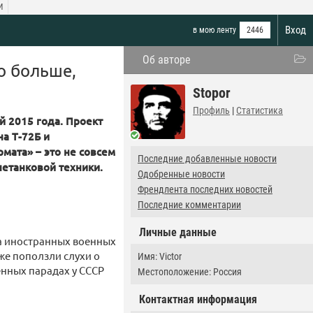
И
Вход
в мою ленту
2446
Об авторе
то больше,
Stopor
Профиль
|
Статистика
й 2015 года. Проект
на Т-72Б и
мата» – это не совсем
Последние добавленные новости
нетанковой техники.
Одобренные новости
Френдлента последних новостей
Последние комментарии
Личные данные
на иностранных военных
же поползли слухи о
Имя: Victor
енных парадах у СССР
Местоположение: Россия
Контактная информация