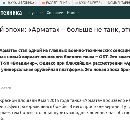
НАУКА И ТЕХНИКА
РАЗВЛЕЧЕНИЯ
КУХНЯ NEWS2
КОММЕНТАРИ
 техника
Лучшее
Хорошее
Новое
й эпохи: «Армата» – больше не танк, э
«Армата» стал одной из главных военно-технических сенсаци
ак новый вариант основного боевого танка – ОБТ. Это заме
 Т-90 «Владимир». Однако при ближайшем рассмотрении «Ар
ее универсальная оружейная платформа. Это новая эпоха бро
unas.ru
Красной площади 9 мая 2015 года танка «Армата» произвело 
й эффект разорвавшейся бомбы. В него просто не верили. Тут 
нке», тем более, что опыт дурить западных военных на собств
й.