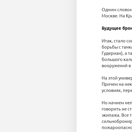
Одним словом,
Москве. На К
Будущее бро
Итак, стало с
борьбы с танк
Гудериан), а 
большого кали
вооружений в 
На этой унив
Причем на нек
условиях, пер
Но начнем неп
говорить не с
экипажа. Все 
сильнобронир
пожароопасног