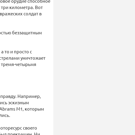
ковое орудие способное
 три километра. Вот
вражеских солдат в
остью беззащитным
а то и просто с
ыстрелами уничтожает
 тремя-четырьмя
 правду. Например,
шись эскизным
 Abrams M1, которым
лись.
оторесурс своего
 был прекращен. Ни