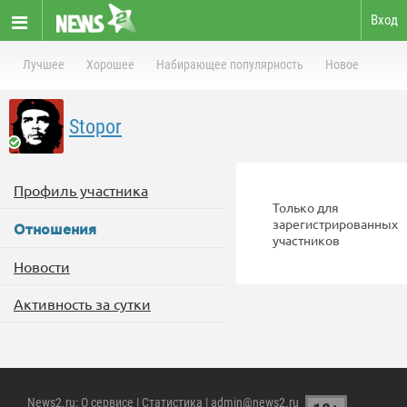
Вход
Лучшее
Хорошее
Набирающее популярность
Новое
Stopor
Профиль участника
Только для
зарегистрированных
Отношения
участников
Новости
Активность за сутки
News2.ru
:
О сервисе
|
Статистика
| admin@news2.ru