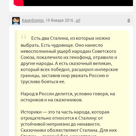
KaperDonjon
, 19 Января 2016 ,
url
0
Есть два Сталина, из которых можно
выбрать. Есть чудовище. Оно нанесло
невосполнимый ущерб народам Советского
Союза, покалечило их генофонд, отравило и
другие народы. А есть сказочный великан,
который всех победил, расширил имперские
границы, заставив мир уважать Россию и
трусливо бояться ее.
Народ в России делится, условно говоря, на
историков и на сказочников.
Историки — это та часть народа, которая
отрицательно относится к Сталину: от
устойчивой неприязни до ненависти.
Сказочники обожествляют Сталина. Для них
Сталин — русский бог, несмотря на