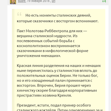
suare
, 19 Января 2016 ,
url
+4
Но есть моменты сталинских деяний,
которые сказочники с восторгом вспоминают.
Пакт Молотова-Риббентропа для них —
вершина сталинской мудрости. Из
послевоенных событий борьба с
космополитизмом воспринимается
сказочниками в мифологической форме
уничтожения «ненаших».
Красная линия разделения на наших и ненаших
ныне переместилась у сталинистов вплоть до
положительных оценок Берии. Не только бог,
но и его изощренный палач принимается с
восторгом. Впрочем, Берия прошел через
химчистку скорее благодаря корпоративным
пристрастиям хозяина Кремля.
Президент, кстати, подал пример особого
сталинского коктейля. Путин одновременно за и