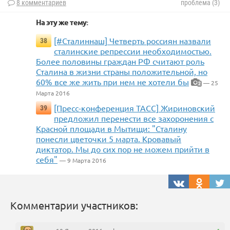
8 комментариев
проблема (3)
На эту же тему:
[#Сталиннаш] Четверть россиян назвали
38
сталинские репрессии необходимостью.
Более половины граждан РФ считают роль
Сталина в жизни страны положительной, но
60% все же жить при нем не хотели бы
— 25
2
Марта 2016
[Пресс-конференция ТАСС] Жириновский
39
предложил перенести все захоронения с
Красной площади в Мытищи: "Сталину
понесли цветочки 5 марта. Кровавый
диктатор. Мы до сих пор не можем прийти в
себя"
— 9 Марта 2016
Комментарии участников: