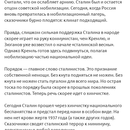
Считали, что он ослабляет армию. Сталин был и остается
отцом советской мобилизации. Сегодня, когда Россия
вновь превратилась в мобилизационный лагерь,
сказочники бурно плодятся: климат подходящий.
Правда, слишком сильная поддержка Сталина в народе
скорее играет на руку коммунистам, чем Кремлю, и
Зюганов уже возвестил о начале «сталинской весны».
Однако Кремль готов здесь подвинуться, полагая
мобилизацию частью национальной идеи.
Порядок — главное слово сталинистов. Это признание
собственной немощи. Без кнута подняться не можем. Без
кнута не можем стать пугалом для всего мира. Но острая
тоска по порядку была скорее в прошлых поколениях
сталинистов. Теперь речь скорее идет о химчистке.
Сегодня Сталин прошел через химчистку национального
беспамятства и предстал перед нами в особом виде. На
нем нет крови жертв 1937 года (а также других годов).
Сказочники сводят сталинский террор к минимуму,
допустимому в любой революции.