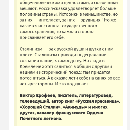
общечеловеческими ценностями, а сказочники
мешают. Россия-сказка удовлетворяет больше
половины страны. Историки в меньшинстве, но
за них — интеллект, за них — эрудиция. Что же
касается инстинкта государственного
самосохранения, то каждая сторона
присваивает его себе.
Сталинизм — рак русской души и шутки с ним
плохи. Сталинизм приводит к деградации
сознания нации, к самоедству. Но люди в
Кремле не хотят садиться в общий с другими
нациями исторический поезд: там придется
потесниться. А в сказке лети себе на санях во все
четыре стороны. И это подкупает.
Виктор Ерофеев, писатель, литературовед,
телеведущий, автор книг «Русская красавица»,
«Хороший Сталин», «Акимуды» и многих
других, кавалер французского Ордена
Почетного легиона.