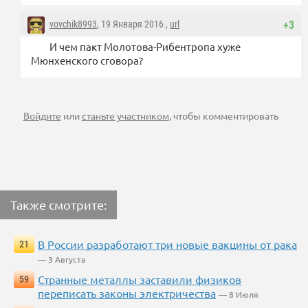
vovchik8993
, 19 Января 2016 ,
url
+3
И чем пакт Молотова-Рибентропа хуже
Мюнхенского сговора?
Войдите
или
станьте участником
, чтобы комментировать
Также смотрите:
В России разработают три новые вакцины от рака
21
— 3 Августа
Странные металлы заставили физиков
59
переписать законы электричества
— 8 Июля