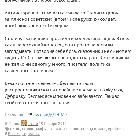
Антиисторичная химчистка смыла со Сталина кровь
миллионов советских (в том числе русских) солдат,
погибших в войне с Гитлером.
Сталину сказочники простили и коллективизацию. В нее,
как в пересохший колодец, они просто перестали
заглядывать. Сотворив себе бога, сказочники не смеют его
судить. Их бог лучше всех знал, кого карать. Сказочникам
не жалко ни одного ученого, писателя, политика,
казненного Сталиным.
Безжалостность вместе с беспамятством
распространяются и на новейшие времена, на «Курск»,
Дубровку, Беслан: все мгновенно забывается. Таково
свойство сказочного сознания.
Источник:
dw.com/p/1HfMe
Добавил
suare
19 Января 2016
путин
,
сталин
,
мифы
,
сказки
,
сознание
,
порядок
,
хаос
,
ерофеев
Россия
,
Германия