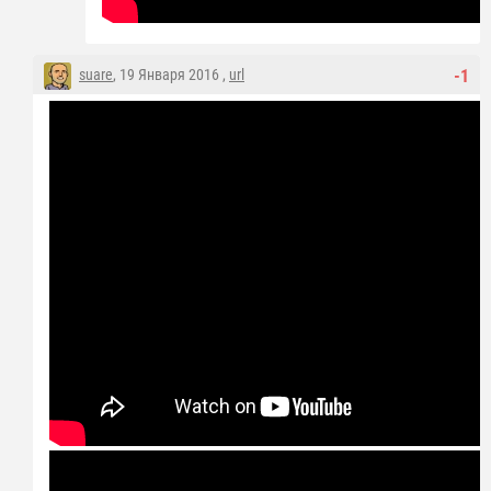
suare
, 19 Января 2016 ,
url
-1