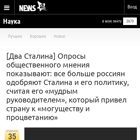
Вход
Наука
в мою ленту
2673
Лучшее
Хорошее
Новое
[Два Сталина] Опросы
общественного мнения
показывают: все больше россиян
одобряют Сталина и его политику,
считая его «мудрым
руководителем», который привел
страну к «могуществу и
процветанию»
отметили
35