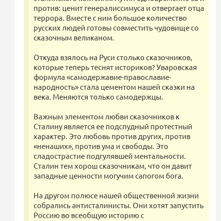
против: ценит генералиссимуса и отвергает отца
террора. Вместе с ним большое количество
русских людей готовы совместить чудовище со
сказочным великаном.
Откуда взялось на Руси столько сказочников,
которые теперь теснят историков? Уваровская
формула «самодержавие-православие-
народность» стала цементом нашей сказки на
века. Меняются только самодержцы.
Важным элементом любви сказочников к
Сталину является ее подспудный протестный
характер. Это любовь против других, против
«ненаших», против ума и свободы. Это
сладострастие подгулявшей ментальности.
Сталин тем хорош сказочникам, что он давит
западные ценности могучим сапогом бога.
На другом полюсе нашей общественной жизни
собрались антисталинисты. Они хотят запустить
Россию во всеобщую историю с