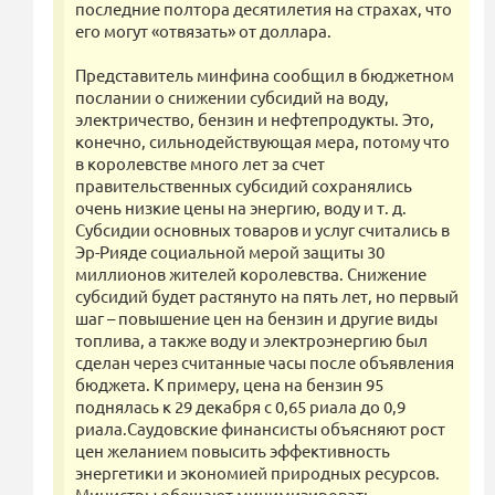
последние полтора десятилетия на страхах, что
его могут «отвязать» от доллара.
Представитель минфина сообщил в бюджетном
послании о снижении субсидий на воду,
электричество, бензин и нефтепродукты. Это,
конечно, сильнодействующая мера, потому что
в королевстве много лет за счет
правительственных субсидий сохранялись
очень низкие цены на энергию, воду и т. д.
Субсидии основных товаров и услуг считались в
Эр-Рияде социальной мерой защиты 30
миллионов жителей королевства. Снижение
субсидий будет растянуто на пять лет, но первый
шаг – повышение цен на бензин и другие виды
топлива, а также воду и электроэнергию был
сделан через считанные часы после объявления
бюджета. К примеру, цена на бензин 95
поднялась к 29 декабря с 0,65 риала до 0,9
риала.Саудовские финансисты объясняют рост
цен желанием повысить эффективность
энергетики и экономией природных ресурсов.
Министры обещают минимизировать