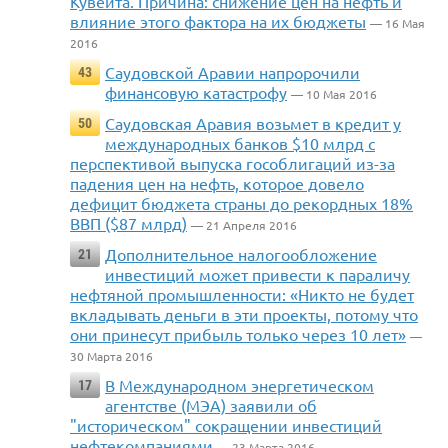
Кувейта. Причина: снижение цен на нефть и
влияние этого фактора на их бюджеты
— 16 Мая
2016
Саудовской Аравии напророчили
43
финансовую катастрофу
— 10 Мая 2016
Саудовская Аравия возьмет в кредит у
50
международных банков $10 млрд с
перспективой выпуска гособлигаций из-за
падения цен на нефть, которое довело
дефицит бюджета страны до рекордных 18%
ВВП ($87 млрд)
— 21 Апреля 2016
Дополнительное налогообложение
21
инвестиций может привести к параличу
нефтяной промышленности: «Никто не будет
вкладывать деньги в эти проекты, потому что
они принесут прибыль только через 10 лет»
—
30 Марта 2016
В Международном энергетическом
17
агентстве (МЭА) заявили об
"историческом" сокращении инвестиций
нефтекомпаниями
— 23 Марта 2016