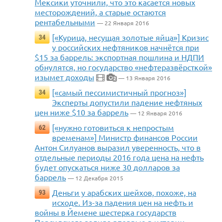
Мексики уточнили, что это касается новых
месторождений, а старые остаются
рентабельными
— 22 Января 2016
[«Курица, несущая золотые яйца»] Кризис
34
у российских нефтяников начнётся при
$15 за баррель: экспортная пошлина и НДПИ
обнулятся, но государство «нефтеразвёрсткой»
изымет доходы
— 13 Января 2016
2
[«самый пессимистичный прогноз»]
34
Эксперты допустили падение нефтяных
цен ниже $10 за баррель
— 12 Января 2016
[«нужно готовиться к непростым
62
временам»] Министр финансов России
Антон Силуанов выразил уверенность, что в
отдельные периоды 2016 года цена на нефть
будет опускаться ниже 30 долларов за
баррель
— 12 Декабря 2015
Деньги у арабских шейхов, похоже, на
93
исходе. Из-за падения цен на нефть и
войны в Йемене шестерка государств