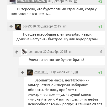
Константин Крючков
, 30 Декабря 2015 ,
url
+2
интересно, что будет с этими странами, когда у
них закончится нефть…
cove3010
, 30 Декабря 2015 ,
url
+1
По идее всеообщая электромобилизация
должна наступить быстрее. Ну или водород там.
comander
, 30 Декабря 2015 ,
url
0
Электричество где будете брать?
cove3010
, 31 Декабря 2015 ,
url
+1
Вариантов масса, не? Источники
альтернативной энергии набирают
обороты. Не вижу проблем с
электричеством — уж на худой конец
«мирный атом». А вот тот факт, что нефть
невозобновляемый ресурс, я слышал 20 лет