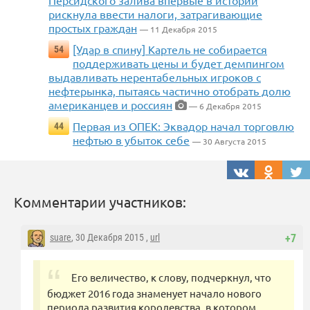
Персидского залива впервые в истории
рискнула ввести налоги, затрагивающие
простых граждан
— 11 Декабря 2015
[Удар в спину] Картель не собирается
54
поддерживать цены и будет демпингом
выдавливать нерентабельных игроков с
нефтерынка, пытаясь частично отобрать долю
американцев и россиян
— 6 Декабря 2015
Первая из ОПЕК: Эквадор начал торговлю
44
нефтью в убыток себе
— 30 Августа 2015
Комментарии участников:
suare
, 30 Декабря 2015 ,
url
+7
Его величество, к слову, подчеркнул, что
бюджет 2016 года знаменует начало нового
периода развития королевства, в котором