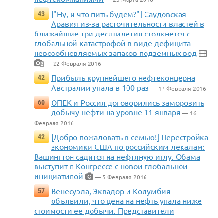
["Ну, и что пить будем?"] Саудовская
43
Аравия из-за расточительности властей в
ближайшие три десятилетия столкнется с
глобальной катастрофой в виде дефицита
невозобновляемых запасов подземных вод
— 22 Февраля 2016
2
Прибыль крупнейшего нефтеконцерна
42
Австралии упала в 100 раз
— 17 Февраля 2016
ОПЕК и Россия договорились заморозить
60
добычу нефти на уровне 11 января
— 16
Февраля 2016
[Добро пожаловать в семью!] Перестройка
42
экономики США по российским лекалам:
Вашингтон садится на нефтяную иглу. Обама
выступит в Конгрессе с новой глобальной
инициативой
— 5 Февраля 2016
Венесуэла, Эквадор и Колумбия
57
объявили, что цена на нефть упала ниже
стоимости ее добычи. Представители