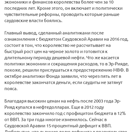
экономики и финансов королевства более чем за 10
последних лет. Кроме этого, он включает и политически
чувствительные реформы, проводить которые раньше
саудовские власти боялись.
Главный вывод, сделанный аналитиками после
ознакомления с бюджетом Саудовской Аравии на 2016 год,
состоит в том, что королевство не рассчитывает на
быстрый рост цен на черное золото и готовится к
длительному периоду дешевой нефти. Что же касается
политики экономии и сокращения расходов, то в Эр-Рияде,
похоже, решили прислушаться к предостережению МВФ. В
октябре аналитики Фонда заявили, что через пять лет в
королевстве закончатся деньги, если саудиты не затянут
пояса.
Благодаря высоким ценам на нефть после 2003 года Эр-
Рияд купался в нефтедолларах. Еще в 2012 году
королевство закончило год с профицитом бюджета в 12%
от ВВП. За три года многое изменилось. Сейчас в
Саудовской Аравии 15-процентный дефицит к ВВП.
Любопытно, что львиную долю дефицита в правительстве