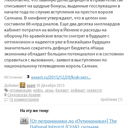
списывают на щедрые бонусы, выданные госслужащим в
начале года по случаю вступления на престол короля
Салмана. В минфине утверждают, что в целом они
составили 88 млрд риалов. Еще два десятка миллиардов
кабинет потратил на войну в Йемене и расходы на
оборону.Но аравийские власти смотрят в будущее с
оптимизмом и надеются уже в ближайшем будущем
значительно сократить дефицит бюджета.«Наша
экономика обладает большим потенциалом и в состоянии
справиться с вызовами»,- заявил в выступлении по
национальному телевидению король Салман.
Источник:
expert.ru/2015/12/29/krah-petr...
Добавил
suare
30 Декабря 2015
оптимизация
,
нефть
,
цены
,
бюджет
,
дефицит
,
секвестр
Саудовская Аравия
16 комментариев
проблема (1)
На эту же тему:
[От петрономики до «Путиномики»] The
24
National Interest (США): сильная