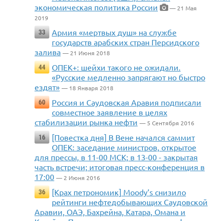
экономическая политика России
— 21 Мая
2019
Армия «мертвых душ» на службе
33
государств арабских стран Персидского
залива
— 21 Июня 2018
ОПЕК+: шейхи такого не ожидали.
44
«Русские медленно запрягают но быстро
ездят»
— 18 Января 2018
Россия и Саудовская Аравия подписали
60
совместное заявление в целях
стабилизации рынка нефти
— 5 Сентября 2016
[Повестка дня] В Вене начался саммит
16
ОПЕК: заседание министров, открытое
для прессы, в 11-00 МСК; в 13-00 - закрытая
часть встречи; итоговая пресс-конференция в
17:00
— 2 Июня 2016
[Крах петрономик] Moody’s снизило
36
рейтинги нефтедобывающих Саудовской
Аравии, ОАЭ, Бахрейна, Катара, Омана и