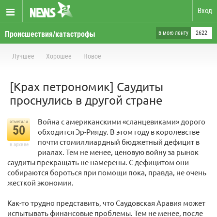
Вход
Происшествия/катастрофы
в мою ленту
2622
Лучшее
Хорошее
Новое
[Крах петрономик] Саудиты
проснулись в другой стране
Война с американскими «сланцевиками» дорого
отметили
50
обходится Эр-Рияду. В этом году в королевстве
почти стомиллиардный бюджетный дефицит в
в архиве
риалах. Тем не менее, ценовую войну за рынок
саудиты прекращать не намерены. С дефицитом они
собираются бороться при помощи пока, правда, не очень
жесткой экономии.
Как-то трудно представить, что Саудовская Аравия может
испытывать финансовые проблемы. Тем не менее, после