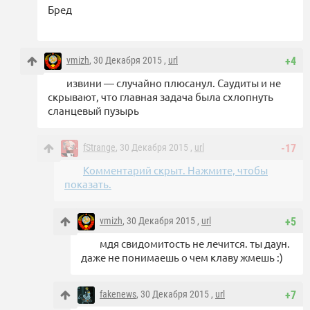
Бред
vmizh
, 30 Декабря 2015 ,
url
+4
извини — случайно плюсанул. Саудиты и не
скрывают, что главная задача была схлопнуть
сланцевый пузырь
fStrange
, 30 Декабря 2015 ,
url
-17
Комментарий скрыт. Нажмите, чтобы
показать.
vmizh
, 30 Декабря 2015 ,
url
+5
мдя свидомитость не лечится. ты даун.
даже не понимаешь о чем клаву жмешь :)
fakenews
, 30 Декабря 2015 ,
url
+7