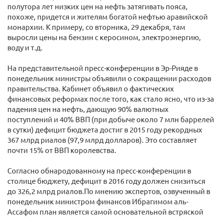
полутора лет низких цен на нефть затягивать пояса,
похоже, придется и жителям богатой нефтью аравийской
монархии. К примеру, со вторника, 29 декабря, там
выросли цены на бензин с керосином, электроэнергию,
воду и т.д.
На представительной пресс-конференции в Эр-Рияде в
понедельник министры объявили о сокращении расходов
правительства. Кабинет объявил о фактических
финансовых реформах после того, как стало ясно, что из-за
падения цен на нефть, дающую 90% валютных
поступлений и 40% ВВП (при добыче около 7 млн баррелей
в сутки) дефицит бюджета достиг в 2015 году рекордных
367 млрд риалов (97,9 млрд долларов). Это составляет
почти 15% от ВВП королевства.
Согласно обнародованному на пресс-конференции в
столице бюджету, дефицит в 2016 году должен снизиться
до 326,2 млрд риалов.По мнению экспертов, озвученный в
понедельник министром финансов Ибрагимом аль-
Ассафом план является самой основательной встряской