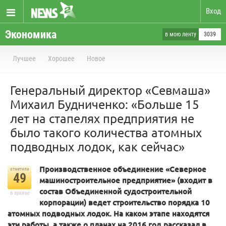
Вход
Экономика
в мою ленту
3039
Лучшее
Хорошее
Новое
Генеральный директор «Севмаша»
Михаил Будниченко: «Больше 15
лет на стапелях предприятия не
было такого количества атомных
подводных лодок, как сейчас»
Производственное объединение «Северное
отметили
49
машиностроительное предприятие» (входит в
состав Объединенной судостроительной
в архиве
корпорации) ведет строительство порядка 10
атомных подводных лодок. На каком этапе находятся
эти работы, а также о планах на 2016 год рассказал в