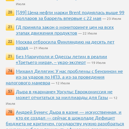
Июля
[$99] Цена нефти марки Brent поднялась выше 99
20
долларов за баррель впервые с 22 мая
— 23 Июля
ГД приняла закон о мониторинге цен на всех
21
этапах движения продуктов
— 22 Июля
Москва отбросила Финляндию на десять лет
22
назад
— 21 Июля
Без Мариуполя и Одессы летим в реалии
21
«Третьего мира», – укро-эксперт
— 19 Июля
Михаил Делягин: У нас проблемы с бензином не
74
из-за ударов по НПЗ, а из-за проведения
налогового маневра
— 12 Июля
Дыра в «кармане» Урсулы: Еврокомиссия не
57
может отчитаться за миллиарды для Газы
— 12
Июля
Андрей Бунич: Дыра в казне — искусственная, и
70
кто ее создал — сейчас в шоколаде Дефицит
бюджета не критичен, государству нужно разобраться