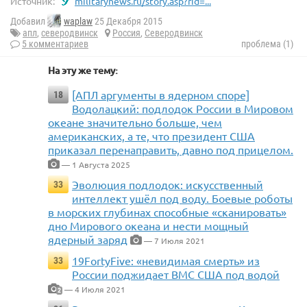
Источник:
militarynews.ru/story.asp?rid=...
Добавил
waplaw
25 Декабря 2015
апл
,
северодвинск
Россия
,
Северодвинск
5 комментариев
проблема (1)
На эту же тему:
[АПЛ аргументы в ядерном споре]
18
Водолацкий: подлодок России в Мировом
океане значительно больше, чем
американских, а те, что президент США
приказал перенаправить, давно под прицелом.
— 1 Августа 2025
Эволюция подлодок: искусственный
33
интеллект ушёл под воду. Боевые роботы
в морских глубинах способные «сканировать»
дно Мирового океана и нести мощный
ядерный заряд
— 7 Июля 2021
19FortyFive: «невидимая смерть» из
33
России поджидает ВМС США под водой
— 4 Июля 2021
2