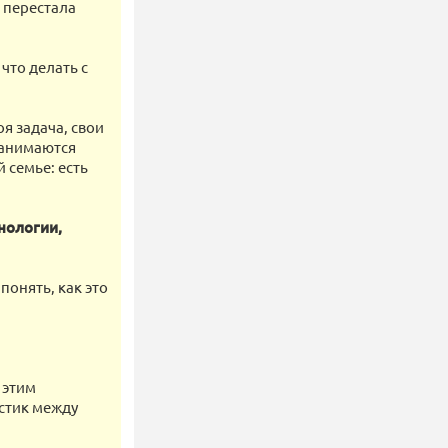
о перестала
 что делать с
я задача, свои
занимаются
 семье: есть
нологии,
понять, как это
 этим
остик между