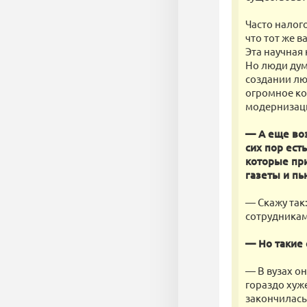
Часто налог
что тот же 
Эта научная 
Но люди дум
создании лю
огромное ко
модернизаци
— А еще воз
сих пор ест
которые при
газеты и пь
— Скажу так
сотрудникам
— Но такие 
— В вузах он
гораздо хуж
закончилась