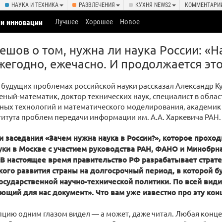
НАУКА И ТЕХНИКА
РАЗВЛЕЧЕНИЯ
КУХНЯ NEWS2
КОММЕНТАРИ
Лучшее
Хорошее
Новое
 и инновации
ешов о том, нужна ли наука России: «Н
жегодно, ежечасно. И продолжается это
 будущих проблемах российской науки рассказал Александр 
еный-математик, доктор технических наук, специалист в облас
ых технологий и математического моделирования, академик
итута проблем передачи информации им. А.А. Харкевича РАН.
 заседания «Зачем нужна наука в России?», которое проход
уки в Москве с участием руководства РАН, ФАНО и Минобрн
В настоящее время правительство РФ разрабатывает страте
кого развития страны на долгосрочный период, в которой 
осударственной научно-технической политики. По всей види
ющий для нас документ». Что вам уже известно про эту ко
пцию одним глазом видел — а может, даже читал. Любая конц