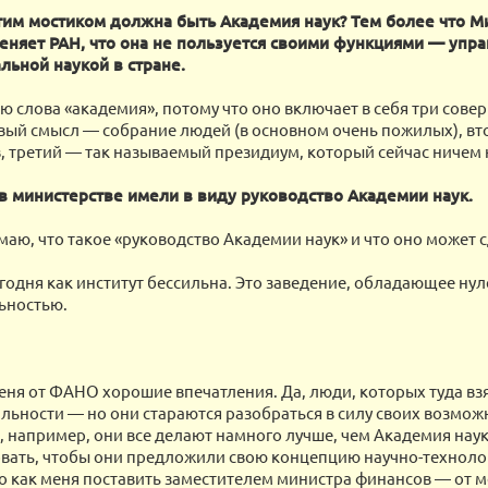
тим мостиком должна быть Академия наук? Тем более что 
еняет РАН, что она не пользуется своими функциями — упра
ьной наукой в стране.
ю слова «академия», потому что оно включает в себя три сов
вый смысл — собрание людей (в основном очень пожилых), вто
, третий — так называемый президиум, который сейчас ничем 
в министерстве имели в виду руководство Академии наук.
маю, что такое «руководство Академии наук» и что оно может с
годня как институт бессильна. Это заведение, обладающее ну
ьностью.
еня от ФАНО хорошие впечатления. Да, люди, которых туда вз
альности — но они стараются разобраться в силу своих возмож
 например, они все делают намного лучше, чем Академия наук
ать, чтобы они предложили свою концепцию научно-техноло
то как меня поставить заместителем министра финансов — от м