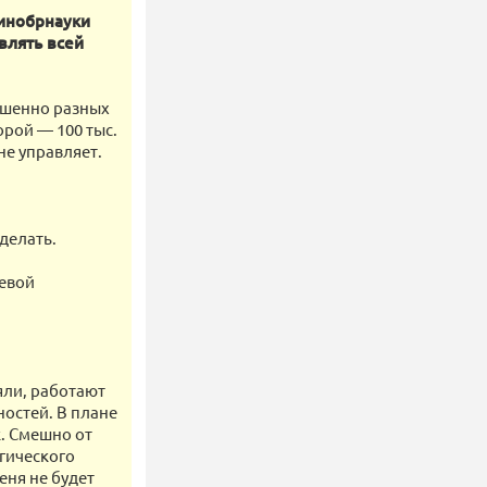
Минобрнауки
влять всей
ершенно разных
рой — 100 тыс.
не управляет.
делать.
левой
яли, работают
ностей. В плане
. Смешно от
гического
еня не будет