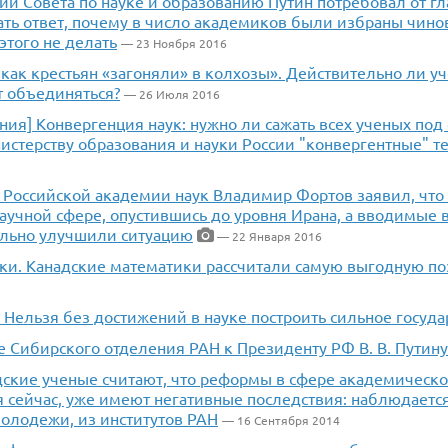
нии Совета по науке и образованию Путин потребовал от 
ать ответ, почему в число академиков были избраны чино
того не делать
— 23 Ноября 2016
, как крестьян «загоняли» в колхозы». Действительно ли у
т объединяться?
— 26 Июля 2016
ния] Конвергенция наук: нужно ли сажать всех ученых под
истерству образования и науки России "конвергентные" т
 Российской академии наук Владимир Фортов заявил, что
научной сфере, опустившись до уровня Ирана, а вводимые 
ильно улучшили ситуацию
— 22 Января 2016
уки. Канадские математики рассчитали самую выгодную по
Нельзя без достижений в науке построить сильное госуда
 Сибирского отделения РАН к Президенту РФ В. В. Путину
ские ученые считают, что реформы в сфере академическо
 сейчас, уже имеют негативные последствия: наблюдается
олодежи, из институтов РАН
— 16 Сентября 2014