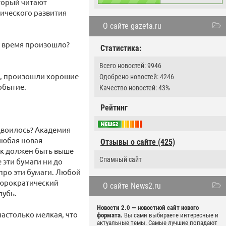
торый читают
ического развития
О сайте gazeta.ru
о время произошло?
Статистика:
Всего новостей: 9946
ер, произошли хорошие
Одобрено новостей: 4246
обытие.
Качество новостей: 43%
Рейтинг
удвоилось? Академия
любая новая
Отзывы о сайте (425)
ок должен быть выше
Спамный сайт
 эти бумаги ни до
 про эти бумаги. Любой
бюрократический
О сайте News2.ru
лубь.
Новости 2.0 — новостной сайт нового
астолько мелкая, что
формата.
Вы сами выбираете интересные и
актуальные темы. Самые лучшие попадают