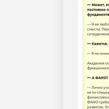
— Может, э
постоянно п
фундаментал
— Я не любл
смысла. Пер
сотрудников
— Кажется, 
— Я не пони
Академия се
функционал
— А ФАНО?
— Лично у м
не по специ
финансовом,
ФАНО требов
развития. Э