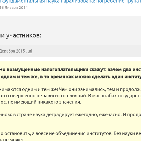
я фундаментальная наука парализована: погребение трупа
16 Января 2014
и участников:
 Декабря 2015 ,
url
Но возмущенные налогоплательщики скажут: зачем два инс
одним и тем же, в то время как можно сделать один институ
нимаются одним и тем же! Чем они занимались, тем и продол
это совершенно не зависит от слияний. В масштабах государств
ос, не имеющий никакого значения.
ином: в стране наука деградирует ежегодно, ежечасно. И прод
но остановить, а вовсе не объединения институтов. Без науки 
ь не может.