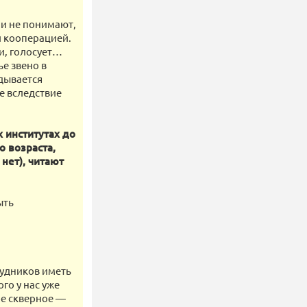
ни не понимают,
й кооперацией.
ки, голосует…
е звено в
дывается
е вследствие
 институтах до
о возраста,
нет), читают
ыть
трудников иметь
го у нас уже
ое скверное —