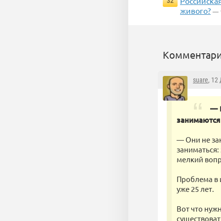
Российска
32
живого?
— 
Комментари
suare
, 12
— 
занимаются 
— Они не за
заниматься: 
мелкий вопр
Проблема в 
уже 25 лет.
Вот что нуж
существоват