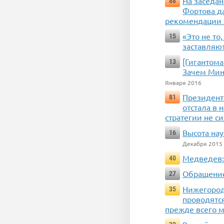
На заседа
88
Фортова д
рекомендации э
«Это не то
15
заставляю
[Гигантома
13
Зачем Мин
Января 2016
Президент
81
отстала в 
стратегии не с
Высота на
16
Декабря 2015
Медведев: 
40
Обращение
27
Нижегород
35
проводятся
прежде всего м