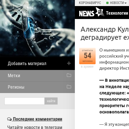
КОРОНАВИРУС
НОВОСТИ
Технологии
Александр Кул
деградирует е
О нынешних и
отметили
54
российский уч
информационн
человека
Добавить материал
в архиве
директор Инст
Метки
— В аннотации
на Неделе на
Регионы
следующее: «
технологичес
приоритеты г
основополага
Последние комментарии
— Я эту конце
Читайте новости в телеграм