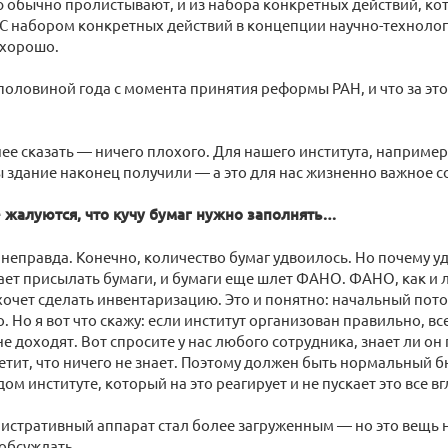
ю обычно пролистывают, и из набора конкретных действий, ко
С набором конкретных действий в концепции научно-технолог
 хорошо.
половиной года с момента принятия реформы РАН, и что за эт
нее сказать — ничего плохого. Для нашего института, наприм
 здание наконец получили — а это для нас жизненно важное с
 жалуются, что кучу бумаг нужно заполнять…
 неправда. Конечно, количество бумаг удвоилось. Но почему 
ет присылать бумаги, и бумаги еще шлет ФАНО. ФАНО, как и 
хочет сделать инвентаризацию. Это и понятно: начальный пот
 Но я вот что скажу: если институт организован правильно, все
не доходят. Вот спросите у нас любого сотрудника, знает ли он
етит, что ничего не знает. Поэтому должен быть нормальный 
ом институте, который на это реагирует и не пускает это все вг
истративный аппарат стал более загруженным — но это вещь н
 обсуждать.