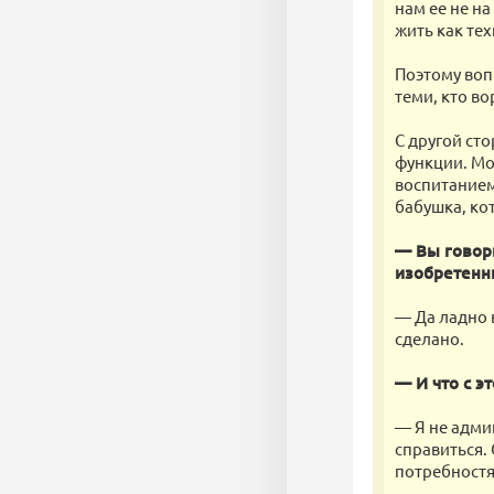
нам ее не н
жить как те
Поэтому вопр
теми, кто во
С другой сто
функции. Мо
воспитанием
бабушка, кот
— Вы говори
изобретенны
— Да ладно 
сделано.
— И что с э
— Я не админ
справиться.
потребностя