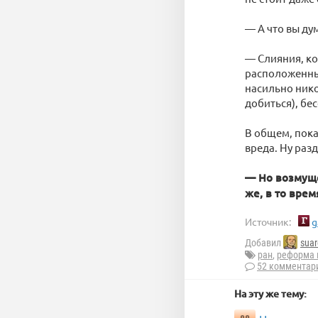
— А что вы ду
— Слияния, ко
расположенных
насильно нико
добиться), бе
В общем, пока
вреда. Ну раз
— Но возмуще
же, в то врем
Источник:
g
Добавил
suar
ран
,
реформа 
52 комментар
На эту же тему: