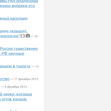
главы РАН Владимира
вники вопреки его
ченых насильно
 одну «крышу».
ехнологии?
— 26
 Россия существенно
в РФ научные
зицию в туалете
— 13
рство
— 11 Декабря 2015
— 9 Декабря 2015
й науки, которые
 отток кадров,