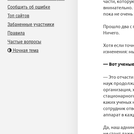
части, котору
Сообщить об ошибке
внимательно. 
пока не очень
Топ сайтов
Забаненные участники
Прошло два с 
Ничего.
Правила
Частые вопросы
Хотя если точ
Ночная тема
изменения: мы
— Вот ученые
— Это отчасти
наук продолжа
организация, 
стационарного.
каких ученых 
сотрудник отв
аппарат в кажд
Да, наш админ
не стоит даже