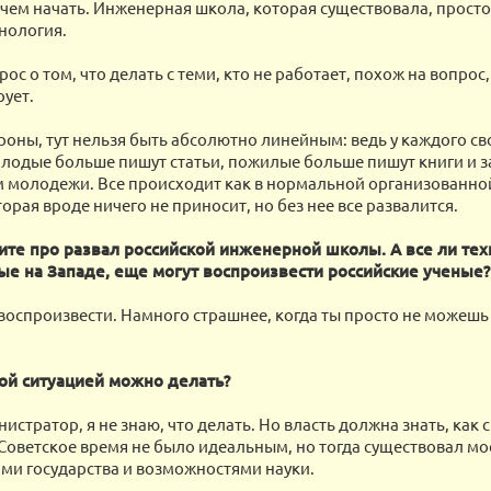
а чем начать. Инженерная школа, которая существовала, прост
хнология.
ос о том, что делать с теми, кто не работает, похож на вопрос,
рует.
роны, тут нельзя быть абсолютно линейным: ведь у каждого сво
лодые больше пишут статьи, пожилые больше пишут книги и 
 молодежи. Все происходит как в нормальной организованной
орая вроде ничего не приносит, но без нее все развалится.
те про развал российской инженерной школы. А все ли тех
е на Западе, еще могут воспроизвести российские ученые?
воспроизвести. Намного страшнее, когда ты просто не можешь 
той ситуацией можно делать?
истратор, я не знаю, что делать. Но власть должна знать, как с
 Советское время не было идеальным, но тогда существовал м
ми государства и возможностями науки.