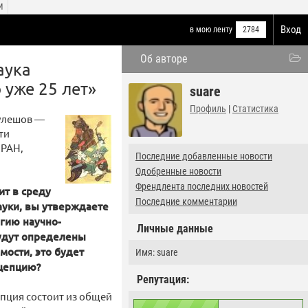
И
Вход
в мою ленту
2784
Об авторе
аука
 уже 25 лет»
suare
Профиль
|
Статистика
Кулешов —
ти
 РАН,
Последние добавленные новости
Одобренные новости
Френдлента последних новостей
ит в среду
Последние комментарии
ауки, вы утверждаете
гию научно-
Личные данные
будут определены
мости, это будет
Имя: suare
нцепцию?
Репутация:
епция состоит из общей