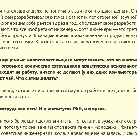
оплательщики даже не понимают, за что они отдают деньги. О
вай-фай разрабатывался в течение многих лет огромной научно
кооперация собирается 12 раз в год, обсуждает свои разработ
ают, что все изобретают инженеры, хотя инженеры — это треть
бого продукта. В каждый новый промышленный продукт вкла
личество науки. Как сказал Саркози, электричество возникло н
и свечи.
мущенные налогоплательщики могут сказать, что во многих
ь огромное количество сотрудников практически пенсионног
ходят на работу, ничего не делают (у них даже компьютера 
ют чай. Что с этим делать?
: люди, которые не занимаются научной работой, не должны б
и институтов.
сотрудники есть! И в институтах РАН, и в вузах.
и хотя бы лекции должны читать. Но, кстати, в вузах таких со
е, потому что они занимаются воспитанием молодежи. Из-за это
 советская инженерная школа, а новая еще не началась. И сам