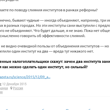
маете по поводу слияния институтов в рамках реформы?
нечно, бывают чудные — иногда объединяют, например, три ин
 в разных городах. Но эти институты сами выступили с пред
го не объединяют. Что будет дальше, я не знаю. Пока нет обще
ссмысленно говорить об эффективности слияний.
 не видно очевидной пользы от объединения институтов — но 
делили один институт на два — вреда тут никакого нет.
нные налогоплательщики скажут: зачем два института зан
я как можно сделать один институт, но сильный?
azeta.ru/science/2015/12/09_a...
e
12 Декабря 2015
науки
Россия
ия