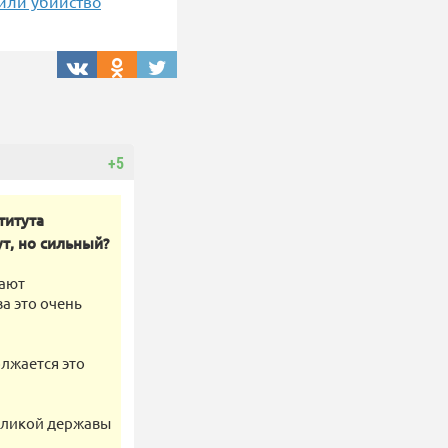
 или убийство
+5
титута
т, но сильный?
жают
а это очень
олжается это
великой державы