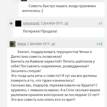
Совесть быстро нашел, когда грузовики
кончились :)
nanosecond
, 2 Декабря 2015 ,
url
+1
Потеряла? Продала!
djamix
, 2 Декабря 2015 ,
url
+14
Значит, поддерживать террористов Чечни и
Дагестана совесть позволяла?
Банчить на Кавказе наркотой? Лечить шайтанов у
себя? Поставлять снаряжение, разведданные?
Засылать спецов?
Это тогда шла речь о совести? И тут мы все должны
поверить в то, что турки изменились?
Сколько вас, пидоров, перехватывали на Хушете? С
оружием, с левыми ксивами. А в Сочи сколько ваших
ушлепков приняли конторские за последние 25 лет?
Это все совесть или опять кто-то врет?