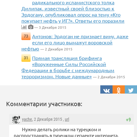
радикального исламистского толка
Дилипак, известный своей близостью к
Эрдогану, опубликовал опрос на тему «Кто
покупает нефть у ИГ?». Ответы его поразили
— 3 Декабря 2015
Антонов: Эрдоган не признает вину, даже
73
если его лицо вымажут воровской
нефтью
— 2 Декабря 2015
Прямая трансляция брифинга
31
«Воруженные Силы Российской
Федерации в борьбе с международным
терроризмом. Новые данные»
— 2 Декабря 2015
Комментарии участников:
yache
, 2 Декабря 2015 ,
url
+9
Нужно делать ролики на турецком и
распространять в турецком сегменте интернета.