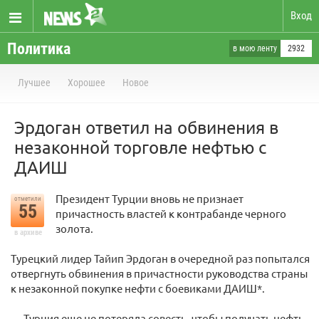
Вход
Политика
в мою ленту
2932
Лучшее
Хорошее
Новое
Эрдоган ответил на обвинения в
незаконной торговле нефтью с
ДАИШ
Президент Турции вновь не признает
отметили
55
причастность властей к контрабанде черного
золота.
в архиве
Турецкий лидер Тайип Эрдоган в очередной раз попытался
отвергнуть обвинения в причастности руководства страны
к незаконной покупке нефти с боевиками ДАИШ*.
— Турция еще не потеряла совесть, чтобы получать нефть