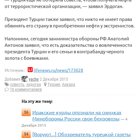
от террористической организации, — заявил Эрдоган.
Президент Турции также заявил, что никто не имеет права
обвинять его страну в приобретении нефти у экстремистов.
Напомним, сегодня замминистра обороны РФ Анатолий
Антонов заявил, что есть доказательства о вовлеченности
президента Турции и его семьи в контрабанду черного
золота с боевиками.
Источник:
lifenews.ru/news/173028
Добавил
yache
2 Декабря 2015
совесть
,
эрдоган
Турция
,
Анкара
16 комментариев
На эту же тему:
Иракские курды опознали на снимках
56
Минобороны России свои бензовозы
— 4
Декабря 2015
[Воруют...] Обозреватель турецкой газеты
54