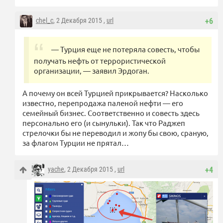
chel_c
, 2 Декабря 2015 ,
url
+6
— Турция еще не потеряла совесть, чтобы
получать нефть от террористической
организации, — заявил Эрдоган.
А почему он всей Турцией прикрывается? Насколько
известно, перепродажа паленой нефти — его
семейный бизнес. Соответственно и совесть здесь
персонально его (и сынульки). Так что Раджеп
стрелочки бы не переводил и жопу бы свою, сраную,
за флагом Турции не прятал…
yache
, 2 Декабря 2015 ,
url
+4