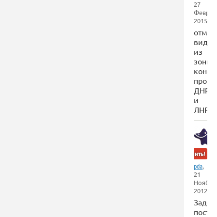
27
Феврал
2015
отмен
видео
из
зоны
конфл
про
ДНР
и
ЛНР
Забанить!
,
pda
21
Ноября
2012
Задол
пости