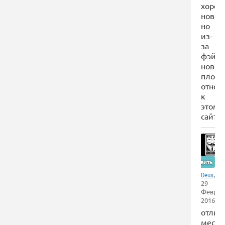
хорош
новост
но
из-
за
фэйк
новос
плохо
отнош
к
этому
сайту.
Оставить
,
Deus
29
Феврал
2016
отлич
место