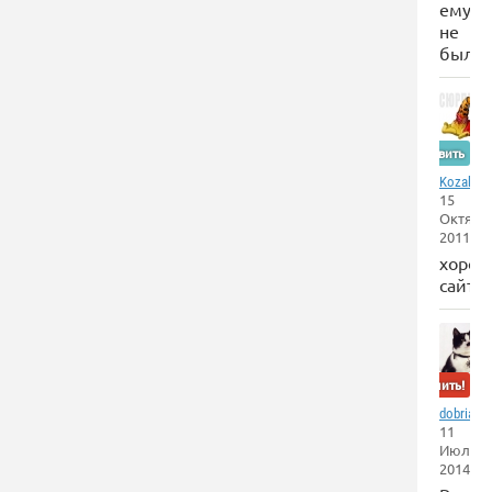
ему
не
было
Оставить
,
Kozakov
15
Октябр
2011
хоро
сайт.
Забанить!
dobriako
11
Июля
2014