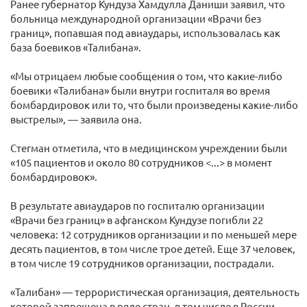
Ранее губернатор Кундуза Хамдулла Даниши заявил, что
больница международной организации «Врачи без
границ», попавшая под авиаудары, использовалась как
база боевиков «Талибана».
«Мы отрицаем любые сообщения о том, что какие-либо
боевики «Талибана» были внутри госпиталя во время
бомбардировок или то, что были произведены какие-либо
выстрелы», — заявила она.
Стегман отметила, что в медицинском учреждении были
«105 пациентов и около 80 сотрудников <...> в момент
бомбардировок».
В результате авиаударов по госпиталю организации
«Врачи без границ» в афганском Кундузе погибли 22
человека: 12 сотрудников организации и по меньшей мере
десять пациентов, в том числе трое детей. Еще 37 человек,
в том числе 19 сотрудников организации, пострадали.
«Талибан» — террористическая организация, деятельность
которой запрещена в ряде стран, в том числе в России.