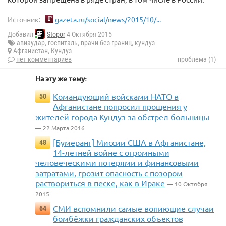
Источник:
gazeta.ru/social/news/2015/10/...
Добавил
Stopor
4 Октября 2015
авиаудар
,
госпиталь
,
врачи без границ
,
кундуз
Афганистан
,
Кундуз
нет комментариев
проблема (1)
На эту же тему:
Командующий войсками НАТО в
50
Афганистане попросил прощения у
жителей города Кундуз за обстрел больницы
— 22 Марта 2016
[Бумеранг] Миссии США в Афганистане,
48
14-летней войне с огромными
человеческими потерями и финансовыми
затратами, грозит опасность с позором
раствориться в песке, как в Ираке
— 10 Октября
2015
СМИ вспомнили самые вопиющие случаи
64
бомбёжки гражданских объектов