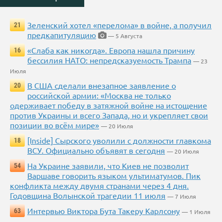
Зеленский хотел «перелома» в войне, а получил
21
предкапитуляцию
— 5 Августа
«Слаба как никогда». Европа нашла причину
16
бессилия НАТО: непредсказуемость Трампа
— 23
Июля
В США сделали внезапное заявление о
20
российской армии: «Москва не только
одерживает победу в затяжной войне на истощение
против Украины и всего Запада, но и укрепляет свои
позиции во всём мире»
— 20 Июля
[Inside] Сырского уволили с должности главкома
18
ВСУ. Официально объявят в сегодня
— 20 Июля
На Украине заявили, что Киев не позволит
54
Варшаве говорить языком ультиматумов. Пик
конфликта между двумя странами через 4 дня.
Годовщина Волынской трагедии 11 июля
— 7 Июля
Интервью Виктора Бута Такеру Карлсону
63
— 1 Июля