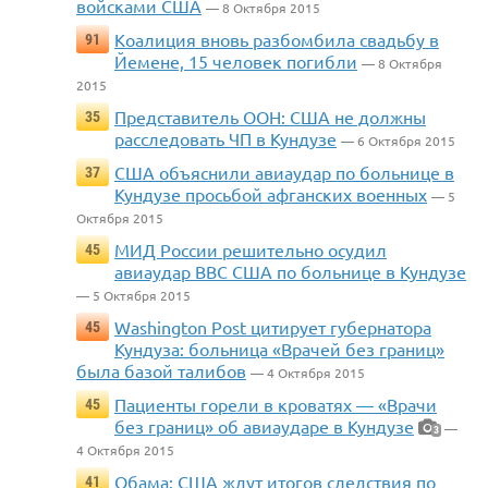
войсками США
— 8 Октября 2015
Коалиция вновь разбомбила свадьбу в
91
Йемене, 15 человек погибли
— 8 Октября
2015
Представитель ООН: США не должны
35
расследовать ЧП в Кундузе
— 6 Октября 2015
США объяснили авиаудар по больнице в
37
Кундузе просьбой афганских военных
— 5
Октября 2015
МИД России решительно осудил
45
авиаудар ВВС США по больнице в Кундузе
— 5 Октября 2015
Washington Post цитирует губернатора
45
Кундуза: больница «Врачей без границ»
была базой талибов
— 4 Октября 2015
Пациенты горели в кроватях — «Врачи
45
без границ» об авиаударе в Кундузе
—
3
4 Октября 2015
Обама: США ждут итогов следствия по
41