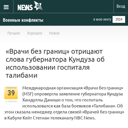
Вход
Военные конфликты
в мою ленту
2924
Лучшее
Хорошее
Новое
«Врачи без границ» отрицают
слова губернатора Кундуза об
использовании госпиталя
талибами
Международная организация «Врачи без границ»
отметили
39
(MSF) опровергла заявление губернатора Кундуза
Хамдуллы Даниши о том, что госпиталь
в архиве
использовался как база боевиков «Талибана». Об
этом сказала менеджер отдела связей «Врачей без границ»
в Кабуле Кейт Стегман телеканалу NBC News.