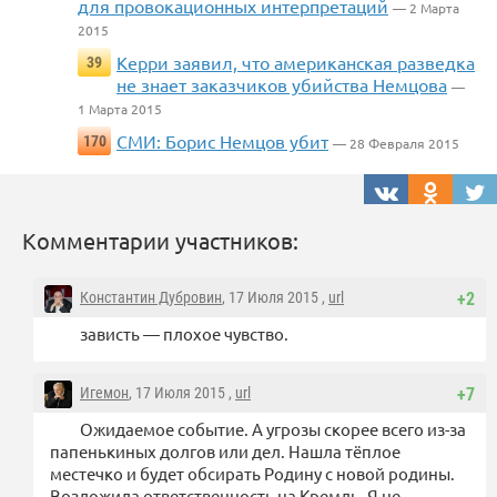
для провокационных интерпретаций
— 2 Марта
2015
Керри заявил, что американская разведка
39
не знает заказчиков убийства Немцова
—
1 Марта 2015
СМИ: Борис Немцов убит
170
— 28 Февраля 2015
Комментарии участников:
Константин Дубровин
, 17 Июля 2015 ,
url
+2
зависть — плохое чувство.
Игемон
, 17 Июля 2015 ,
url
+7
Ожидаемое событие. А угрозы скорее всего из-за
папенькиных долгов или дел. Нашла тёплое
местечко и будет обсирать Родину с новой родины.
Возложила ответственность на Кремль. Я не