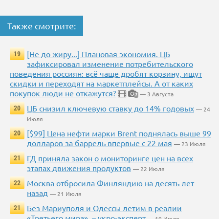
Также смотрите:
[Не до жиру...] Плановая экономия. ЦБ
19
зафиксировал изменение потребительского
поведения россиян: всё чаще дробят корзину, ищут
скидки и переходят на маркетплейсы. А от каких
покупок люди не откажутся?
— 3 Августа
7
ЦБ снизил ключевую ставку до 14% годовых
20
— 24
Июля
[$99] Цена нефти марки Brent поднялась выше 99
20
долларов за баррель впервые с 22 мая
— 23 Июля
ГД приняла закон о мониторинге цен на всех
21
этапах движения продуктов
— 22 Июля
Москва отбросила Финляндию на десять лет
22
назад
— 21 Июля
Без Мариуполя и Одессы летим в реалии
21
«Третьего мира», – укро-эксперт
— 19 Июля