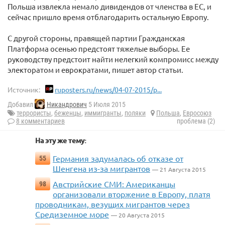
Польша извлекла немало дивидендов от членства в ЕС, и
сейчас пришло время отблагодарить остальную Европу.
С другой стороны, правящей партии Гражданская
Платформа осенью предстоят тяжелые выборы. Ее
руководству предстоит найти нелегкий компромисс между
электоратом и еврократами, пишет автор статьи.
Источник:
ruposters.ru/news/04-07-2015/p...
Добавил
Никандрович
5 Июля 2015
террористы
,
беженцы
,
иммигранты
,
поляки
Польша
,
Евросоюз
8 комментариев
проблема (2)
На эту же тему:
Германия задумалась об отказе от
55
Шенгена из-за мигрантов
— 21 Августа 2015
Австрийские СМИ: Американцы
98
организовали вторжение в Европу, платя
проводникам, везущих мигрантов через
Средиземное море
— 20 Августа 2015