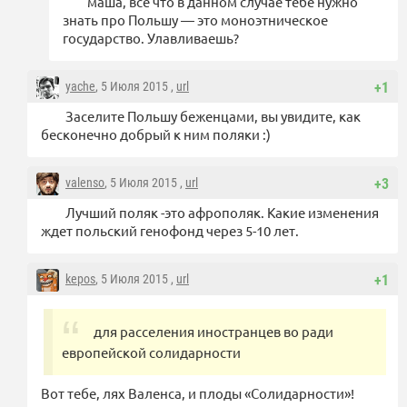
маша, все что в данном случае тебе нужно
знать про Польшу — это моноэтническое
государство. Улавливаешь?
yache
, 5 Июля 2015 ,
url
+1
Заселите Польшу беженцами, вы увидите, как
бесконечно добрый к ним поляки :)
valenso
, 5 Июля 2015 ,
url
+3
Лучший поляк -это афрополяк. Какие изменения
ждет польский генофонд через 5-10 лет.
kepos
, 5 Июля 2015 ,
url
+1
для расселения иностранцев во ради
европейской солидарности
Вот тебе, лях Валенса, и плоды «Солидарности»!