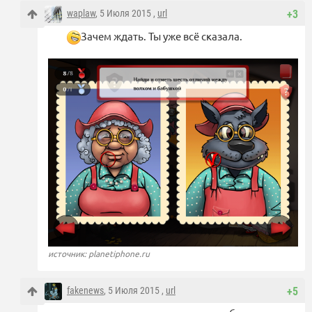
waplaw
, 5 Июля 2015 ,
url
+3
Зачем ждать. Ты уже всё сказала.
источник: planetiphone.ru
fakenews
, 5 Июля 2015 ,
url
+5