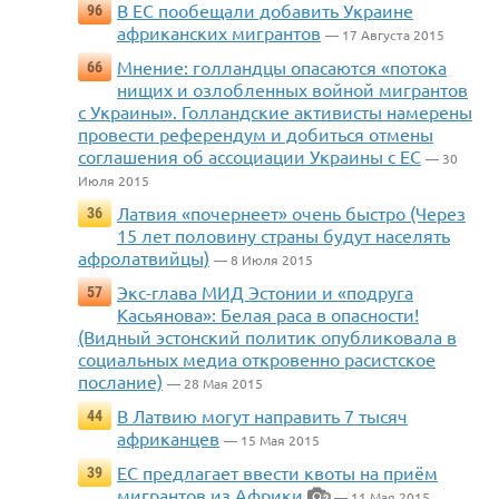
В ЕС пообещали добавить Украине
96
африканских мигрантов
— 17 Августа 2015
Мнение: голландцы опасаются «потока
66
нищих и озлобленных войной мигрантов
с Украины». Голландские активисты намерены
провести референдум и добиться отмены
соглашения об ассоциации Украины с ЕС
— 30
Июля 2015
Латвия «почернеет» очень быстро (Через
36
15 лет половину страны будут населять
афролатвийцы)
— 8 Июля 2015
Экс-глава МИД Эстонии и «подруга
57
Касьянова»: Белая раса в опасности!
(Видный эстонский политик опубликовала в
социальных медиа откровенно расистское
послание)
— 28 Мая 2015
В Латвию могут направить 7 тысяч
44
африканцев
— 15 Мая 2015
ЕС предлагает ввести квоты на приём
39
мигрантов из Африки
— 11 Мая 2015
2