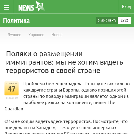
Вход
Политика
в мою ленту
2932
Лучшее
Хорошее
Новое
Поляки о размещении
иммигрантов: мы не хотим видеть
террористов в своей стране
Проблема беженцев задела Польшу не так сильно
отметили
47
как другие страны Европы, однако позиция этой
страны по поводу иммиграции является одной из
в архиве
наиболее резких на континенте, пишет The
Guardian.
«Мы не ходим видеть здесь террористов. Посмотрите, что
они делают на Западе!», — жалуется пенсионерка из
Варшавы по поводу планов ЕС расселить иммигрантов по