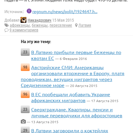
Источник:
regnum.ru/news/polit/1924647.h...
Добавил
Никандрович
15 Мая 2015
африканцы
,
беженцы
,
переселение
Латвия
9 комментариев
На эту же тему:
В Латвию прибыли первые беженцы по
23
квотам ЕС
— 6 Февраля 2016
Австрийские СМИ: Американцы
98
организовали вторжение в Европу, платя
проводникам, везущих мигрантов через
Средиземное море
— 20 Августа 2015
В ЕС пообещали добавить Украине
96
африканских мигрантов
— 17 Августа 2015
Сверхграждане. Квартиры, пенсии и
23
личные переводчики для афроэстонцев
— 13 Августа 2015
В Латвии заговорили о коктейлях
29