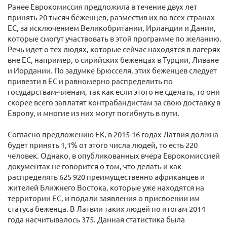
Ранее Еврокомиссия предложила в течение двух лет
принять 20 тысяч беженцев, разместив их во всех странах
ЕС, за исключением Великобритании, Ирландии и Дании,
которые смогут участвовать в этой программе по желанию.
Речь идет о тех людях, которые сейчас находятся в лагерях
вне ЕС, например, о сирийских беженцах в Турции, Ливане
и Иордании. По задумке Брюсселя, этих беженцев следует
привезти в ЕС и равномерно распределить по
государствам-членам, так как если этого не сделать, то они
скорее всего заплатят контрабандистам за свою доставку в
Европу, и многие из них могут погибнуть в пути.
Согласно предложению ЕК, в 2015-16 годах Латвия должна
будет принять 1,1% от этого числа людей, то есть 220
человек. Однако, в опубликованных вчера Еврокомиссией
документах не говорится о том, что делать и как
распределять 625 920 преимущественно африканцев и
жителей Ближнего Востока, которые уже находятся на
территории ЕС, и подали заявления о присвоении им
статуса беженца. В Латвии таких людей по итогам 2014
года насчитывалось 375. Данная статистика была