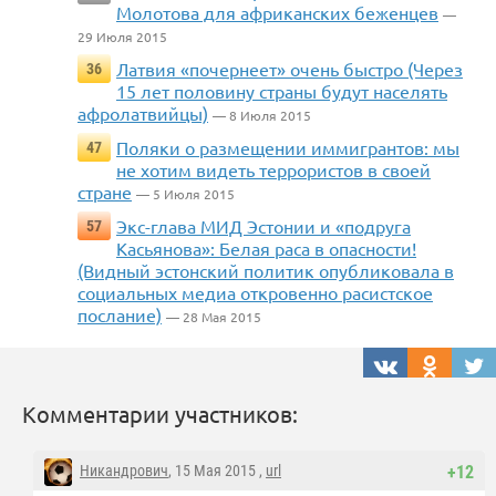
Молотова для африканских беженцев
—
29 Июля 2015
Латвия «почернеет» очень быстро (Через
36
15 лет половину страны будут населять
афролатвийцы)
— 8 Июля 2015
Поляки о размещении иммигрантов: мы
47
не хотим видеть террористов в своей
стране
— 5 Июля 2015
Экс-глава МИД Эстонии и «подруга
57
Касьянова»: Белая раса в опасности!
(Видный эстонский политик опубликовала в
социальных медиа откровенно расистское
послание)
— 28 Мая 2015
Комментарии участников:
Никандрович
, 15 Мая 2015 ,
url
+12