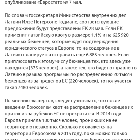
опубликована «Евростатом» 7 мая.
По словам госсекретаря Министерства внутренних дел
Латвии Илзе Петерсоне-Годмане, соответствующие
предложения будут представлены ЕК 28 мая. Если ЕК
применит латвийскую квоту в размере 1,1% и на 625 920
реальных беженцев, которые ждут подтверждения
юридического статуса в Европе, то на содержание в
Латвию планируется отправить еще 6 885 человек. Если
приплюсовать к этому числу беженцев тех, кто здесь уже
находится (375 человек), а также тех, кто будет отправлен в
Латвию в рамках программы по распределению 20 тысяч
беженцев из-за пределов ЕС (220 человек), то получается
такая 7480 человек.
По мнению экспертов, следует учитывать, что после
введения Брюсселем квот на распределение беженцев их
приток из-за рубежов ЕС не прекратится. В 2014 году
Европа приняла 180 тыс человек, проникших на ее
территорию незаконно. Сколько их окажется на
территории Евросоюза в 2015 году, пока можно только
гадать — и с этими людьми тоже надо будет что-то делать.