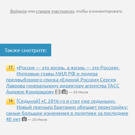
Войдите
или
станьте участником
, чтобы комментировать
Также смотрите:
«Россия — это жизнь, а жизнь — это Россия».
17
Интервью главы МИД РФ и лидера
предвыборного списка «Единой России» Сергея
Лаврова генеральному директору агентства ТАСС
Андрею Кондрашову
— 29 Июля
2
[Седьмой] «С 2016-го я стал уже седьмым».
16
Новый премьер Британии обещает перестройку:
самые большие изменения в политике за последние
40 лет
— 20 Июля