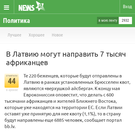
Вход
Политика
в мою ленту
2932
Лучшее
Хорошее
Новое
В Латвию могут направить 7 тысяч
африканцев
Те 220 беженцев, которые будут отправлены в
отметили
44
Латвию в рамках установленных Брюсселем квот,
являются «верхушкой айсберга». К концу мая
в архиве
Еврокомиссия оповестит, что делать с 600
тысячами африканцев и жителей Ближнего Востока,
которые уже находятся на территории ЕС. Если Латвии
оставят уже принятую для нее квоту (1,1%), то в страну
будут направлены еще 6885 человек, сообщает портал
bb.lv.