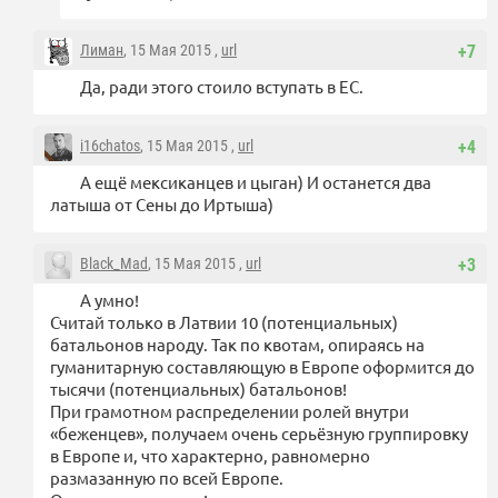
Лиман
, 15 Мая 2015 ,
url
+7
Да, ради этого стоило вступать в ЕС.
i16chatos
, 15 Мая 2015 ,
url
+4
А ещё мексиканцев и цыган) И останется два
латыша от Сены до Иртыша)
Black_Mad
, 15 Мая 2015 ,
url
+3
А умно!
Считай только в Латвии 10 (потенциальных)
батальонов народу. Так по квотам, опираясь на
гуманитарную составляющую в Европе оформится до
тысячи (потенциальных) батальонов!
При грамотном распределении ролей внутри
«беженцев», получаем очень серьёзную группировку
в Европе и, что характерно, равномерно
размазанную по всей Европе.