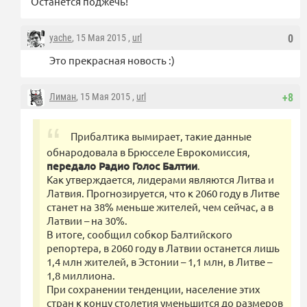
Останется поджечь!
yache
, 15 Мая 2015 ,
url
0
Это прекрасная новость :)
Лиман
, 15 Мая 2015 ,
url
+8
Прибалтика вымирает, такие данные
обнародовала в Брюсселе Еврокомиссия,
передало Радио Голос Балтии
.
Как утверждается, лидерами являются Литва и
Латвия. Прогнозируется, что к 2060 году в Литве
станет на 38% меньше жителей, чем сейчас, а в
Латвии – на 30%.
В итоге, сообщил собкор Балтийского
репортера, в 2060 году в Латвии останется лишь
1,4 млн жителей, в Эстонии – 1,1 млн, в Литве –
1,8 миллиона.
При сохранении тенденции, население этих
стран к концу столетия уменьшится до размеров