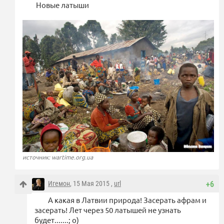
Новые латыши
источник: wartime.org.ua
Игемон
, 15 Мая 2015 ,
url
+6
А какая в Латвии природа! Засерать афрам и
засерать! Лет через 50 латышей не узнать
будет.......; о)