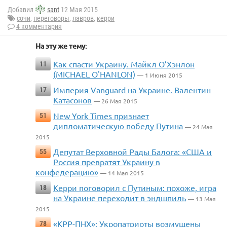
Добавил
sant
12 Мая 2015
сочи
,
переговоры
,
лавров
,
керри
4 комментария
На эту же тему:
Как спасти Украину. Майкл О’Хэнлон
11
(MICHAEL O'HANLON)
— 1 Июня 2015
Империя Vanguard на Украине. Валентин
17
Катасонов
— 26 Мая 2015
New York Times признает
51
дипломатическую победу Путина
— 24 Мая
2015
Депутат Верховной Рады Балога: «США и
55
Россия превратят Украину в
конфедерацию»
— 14 Мая 2015
Керри поговорил с Путиным: похоже, игра
18
на Украине переходит в эндшпиль
— 13 Мая
2015
«КРР-ПНХ»: Укропатриоты возмущены
78