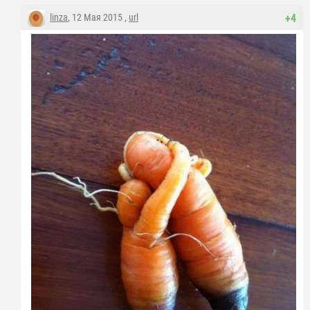
linza
, 12 Мая 2015 ,
url
+4