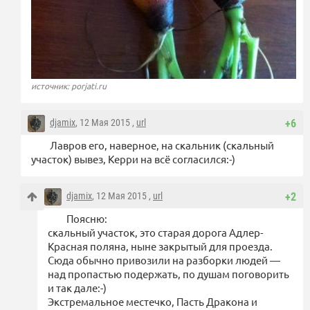
источник: porjati.ru
djamix
, 12 Мая 2015 ,
url
+6
Лавров его, наверное, на скальник (скальный
участок) вывез, Керри на всё согласился:-)
djamix
, 12 Мая 2015 ,
url
+2
Поясню:
скальный участок, это старая дорога Адлер-
Красная поляна, ныне закрытый для проезда.
Сюда обычно привозили на разборки людей —
над пропастью подержать, по душам поговорить
и так дале:-)
Экстремальное местечко, Пасть Дракона и