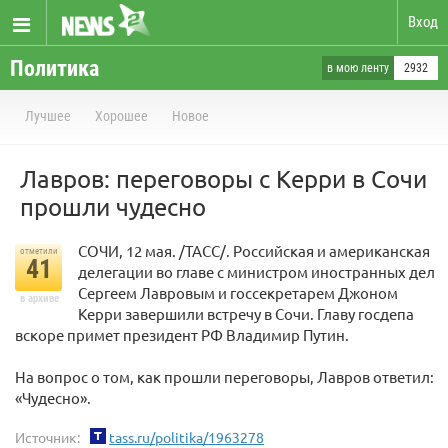
Вход
Политика
в мою ленту
2932
Лучшее
Хорошее
Новое
Лавров: переговоры с Керри в Сочи
прошли чудесно
СОЧИ, 12 мая. /ТАСС/. Российская и американская
отметили
41
делегации во главе с министром иностранных дел
Сергеем Лавровым и госсекретарем Джоном
в архиве
Керри завершили встречу в Сочи. Главу госдепа
вскоре примет президент РФ Владимир Путин.
На вопрос о том, как прошли переговоры, Лавров ответил:
«Чудесно».
Источник:
tass.ru/politika/1963278