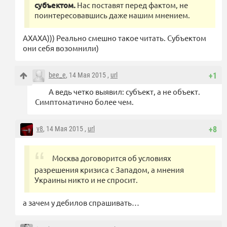
субъектом.
Нас поставят перед фактом, не
поинтересовавшись даже нашим мнением.
АХАХА))) Реально смешно такое читать. Субъектом
они себя возомнили)
bee_e
, 14 Мая 2015 ,
url
+1
А ведь четко выявил: субъект, а не объект.
Симптоматично более чем.
v8
, 14 Мая 2015 ,
url
+8
Москва договорится об условиях
разрешения кризиса с Западом, а мнения
Украины никто и не спросит.
а зачем у дебилов спрашивать…