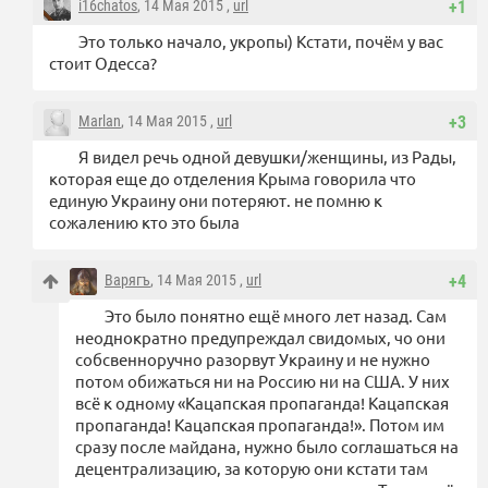
i16chatos
, 14 Мая 2015 ,
url
+1
Это только начало, укропы) Кстати, почём у вас
стоит Одесса?
Marlan
, 14 Мая 2015 ,
url
+3
Я видел речь одной девушки/женщины, из Рады,
которая еще до отделения Крыма говорила что
единую Украину они потеряют. не помню к
сожалению кто это была
Варягъ
, 14 Мая 2015 ,
url
+4
Это было понятно ещё много лет назад. Сам
неоднократно предупреждал свидомых, чо они
собсвенноручно разорвут Украину и не нужно
потом обижаться ни на Россию ни на США. У них
всё к одному «Кацапская пропаганда! Кацапская
пропаганда! Кацапская пропаганда!». Потом им
сразу после майдана, нужно было соглашаться на
децентрализацию, за которую они кстати там