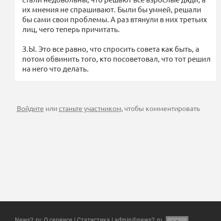
их мнения не спрашивают. Были бы умней, решали
бы сами свои проблемы. А раз втянули в них третьих
лиц, чего теперь причитать.
З.Ы. Это все равно, что спросить совета как быть, а
потом обвинить того, кто посоветовал, что тот решил
на него что делать.
Войдите
или
станьте участником
, чтобы комментировать
News2.ru
:
О сервисе
|
Статистика
| admin@news2.ru