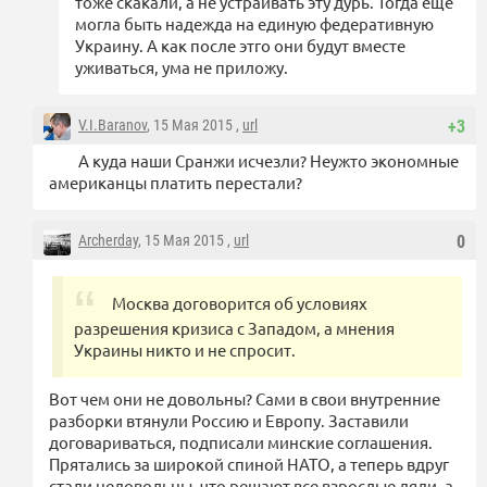
тоже скакали, а не устраивать эту дурь. Тогда ещё
могла быть надежда на единую федеративную
Украину. А как после этго они будут вместе
уживаться, ума не приложу.
V.I.Baranov
, 15 Мая 2015 ,
url
+3
А куда наши Сранжи исчезли? Неужто экономные
американцы платить перестали?
Archerday
, 15 Мая 2015 ,
url
0
Москва договорится об условиях
разрешения кризиса с Западом, а мнения
Украины никто и не спросит.
Вот чем они не довольны? Сами в свои внутренние
разборки втянули Россию и Европу. Заставили
договариваться, подписали минские соглашения.
Прятались за широкой спиной НАТО, а теперь вдруг
стали недовольны, что решают все взрослые дяди, а