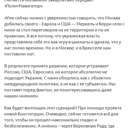
«ПолитНавигатор».
«Уже сейчас можно с уверенностью говорить, что Москва
добилась своего – Европа и США — Меркель и Керри сели с
ними за стол переговоров на их территории и по их
правилам. А все потому, что украинская власть
представляла себе это как игру в шахматы и думала, что у
нас полно времени. Но и в Москве, и в Брюсселе нам
поставили мат.
В результате принято решение, которое устраивает
Россию, США, Евросоюз, но которое абсолютно не
подходит Украине. С нами обошлись как с объектом
международной политики, а не как с ее субъектом. Нас
поставят перед фактом, не поинтересовавшись даже
нашим мнением.
Как будет воплощен этот сценарий? При помощи проекта
новой Конституции. Очевидно, сейчас готовится всё для
того, чтобы он прошел максимально гладко и
безболезненно. А именно – через Верховную Раду, где