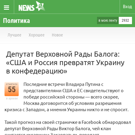
Вход
Политика
в мою ленту
2932
Лучшее
Хорошее
Новое
Депутат Верховной Рады Балога:
«США и Россия превратят Украину
в конфедерацию»
Последние встречи Владира Путина с
отметили
55
представителями США и ЕС свидетельствуют о
победе российской стороны — всего скорее,
в архиве
Москва договорится об условиях разрешения
кризиса с Западом, а мнения Украины никто и не спросит.
Такой прогноз на своей страничке в Facebook обнародовал
депутат Верховной Рады Виктор Балога, чей клан
считается «хозяином Закарпатья», передает