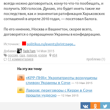
всегда можно договориться, кому-то что-то пообещать, и
получить 300 голосов. Думаю, это будет иметь такие же
последствия, как и знаменитая ратификация Харьковских
соглашений в апреле 2010 года», — посетовал Балога.
По его мнению, Москва и Вашингтон, скорее всего,
договорятся о превращении Украины в конфедерацию.
Источник:
politikus.ru/events/print:page...
Добавил
Tade7am
14 Мая 2015
россия
,
сша
,
лавров
,
кэрри
404
11 комментариев
проблема (1)
На эту же тему:
«КРР-ПНХ»: Укропатриоты возмущены
78
сливом Украины в Сочи
— 13 Мая 2015
Лавров: переговоры с Керри в Сочи
41
прошли чудесно
— 12 Мая 2015