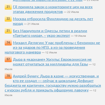
ГД приняла закон о мониторинге цен на всех
21
этапах движения продуктов
— 22 Июля
Москва отбросила Финляндию на десять лет
22
назад
— 21 Июля
Без Мариуполя и Одессы летим в реалии
21
«Третьего мира», – укро-эксперт
— 19 Июля
Михаил Делягин: У нас проблемы с бензином не
74
из-за ударов по НПЗ, а из-за проведения
налогового маневра
— 12 Июля
Дыра в «кармане» Урсулы: Еврокомиссия не
57
может отчитаться за миллиарды для Газы
— 12
Июля
Андрей Бунич: Дыра в казне — искусственная, и
70
кто ее создал — сейчас в шоколаде Дефицит
бюджета не критичен, государству нужно разобраться
с курсом рубля и прикрыть офшорную лавочку
— 12
Июля