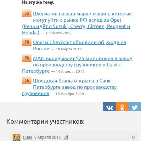
На эту же тему:
Шкуматов назвал марки машин, которые
53
могут уйти с рынка РФ вслед за Opel
(Речь идёт о Suzuki, Cherry, Citroen, Peugeot и
Honda )
— 18 Марта 2015
Opel и Chevrolet объявили об уходе из
80
России
— 18 Марта 2015
MAN вкладывает $25 миллионов в завод
58
по производству грузовиков в Санкт-
Петербурге
— 14 Апреля 2011
Шведская Scania открыла в Санкт-
56
Петербурге завод по производству
грузовиков
— 18 Ноября 2010
Комментарии участников:
suare
, 8 Апреля 2015 ,
url
0