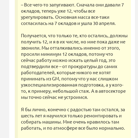
– Все чего-то запугивают. Сначала они давали 7
окладов, теперь уже 12, чтобы все
урегулировать. Основная масса все-таки
согласилась на 7 окладов и ушла 30 апреля.
Получается, что только те, кто остались, должны
получить 12, и я в их числе, но мне пока даже не
звонили. Мы отталкивались именно от этого,
просили минимум 12 окладов, потому что
сейчас работу можно искать целый год, это
подтвердили все – от прокуратуры до самих
работодателей, которые никого не хотят
принимать из GM, потому что у нас слишком
узкоспециализированная подготовка, а у кого-
то, к примеру, небольшой стаж. А в автосекторе
мы точно сейчас не устроимся.
Я бы лично, конечно с радостью там остался, за
шесть лет я научился только ремонтировать и
собирать машины. Мне очень нравилось там
работать, и по атмосфере все было нормально.