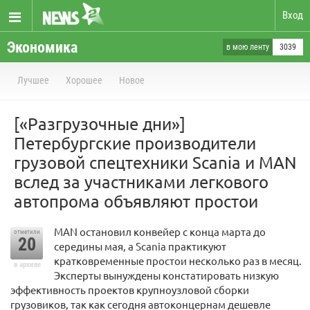
Вход
Экономика
в мою ленту
3039
Лучшее
Хорошее
Новое
[«Разгрузочные дни»]
Петербургские производители
грузовой спецтехники Scania и MAN
вслед за участниками легкового
автопрома объявляют простои
MAN остановил конвейер с конца марта до
отметили
20
середины мая, а Scania практикуют
кратковременные простои несколько раз в месяц.
в архиве
Эксперты вынуждены констатировать низкую
эффективность проектов крупноузловой сборки
грузовиков, так как сегодня автоконцернам дешевле