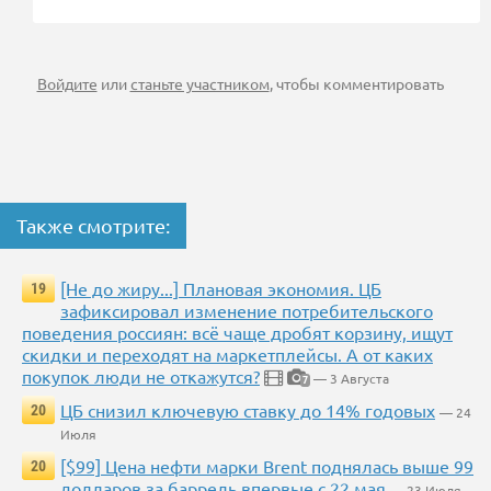
Войдите
или
станьте участником
, чтобы комментировать
Также смотрите:
[Не до жиру...] Плановая экономия. ЦБ
19
зафиксировал изменение потребительского
поведения россиян: всё чаще дробят корзину, ищут
скидки и переходят на маркетплейсы. А от каких
покупок люди не откажутся?
— 3 Августа
7
ЦБ снизил ключевую ставку до 14% годовых
20
— 24
Июля
[$99] Цена нефти марки Brent поднялась выше 99
20
долларов за баррель впервые с 22 мая
— 23 Июля