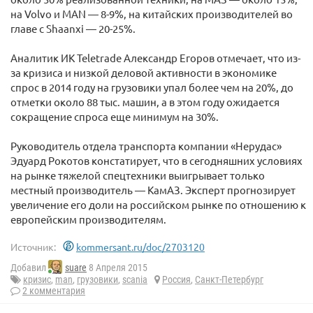
на Volvo и MAN — 8-9%, на китайских производителей во
главе с Shaanxi — 20-25%.
Аналитик ИК Teletrade Александр Егоров отмечает, что из-
за кризиса и низкой деловой активности в экономике
спрос в 2014 году на грузовики упал более чем на 20%, до
отметки около 88 тыс. машин, а в этом году ожидается
сокращение спроса еще минимум на 30%.
Руководитель отдела транспорта компании «Нерудас»
Эдуард Рокотов констатирует, что в сегодняшних условиях
на рынке тяжелой спецтехники выигрывает только
местный производитель — КамАЗ. Эксперт прогнозирует
увеличение его доли на российском рынке по отношению к
европейским производителям.
Источник:
kommersant.ru/doc/2703120
Добавил
suare
8 Апреля 2015
кризис
,
man
,
грузовики
,
scania
Россия
,
Санкт-Петербург
2 комментария