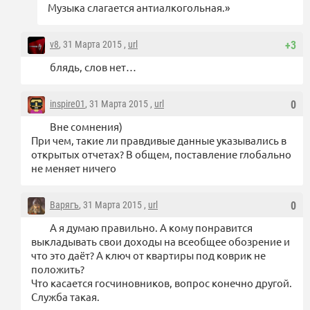
Музыка слагается антиалкогольная.»
v8
, 31 Марта 2015 ,
url
+3
блядь, слов нет…
inspire01
, 31 Марта 2015 ,
url
0
Вне сомнения)
При чем, такие ли правдивые данные указывались в
открытых отчетах? В общем, поставление глобально
не меняет ничего
Варягъ
, 31 Марта 2015 ,
url
0
А я думаю правильно. А кому понравится
выкладывать свои доходы на всеобщее обозрение и
что это даёт? А ключ от квартиры под коврик не
положить?
Что касается госчиновников, вопрос конечно другой.
Служба такая.