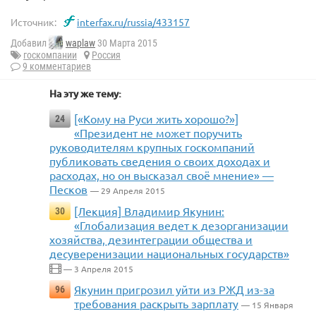
Источник:
interfax.ru/russia/433157
Добавил
waplaw
30 Марта 2015
госкомпании
Россия
9 комментариев
На эту же тему:
[«Кому на Руси жить хорошо?»]
24
«Президент не может поручить
руководителям крупных госкомпаний
публиковать сведения о своих доходах и
расходах, но он высказал своё мнение» —
Песков
— 29 Апреля 2015
[Лекция] Владимир Якунин:
30
«Глобализация ведет к дезорганизации
хозяйства, дезинтеграции общества и
десуверенизации национальных государств»
— 3 Апреля 2015
Якунин пригрозил уйти из РЖД из-за
96
требования раскрыть зарплату
— 15 Января