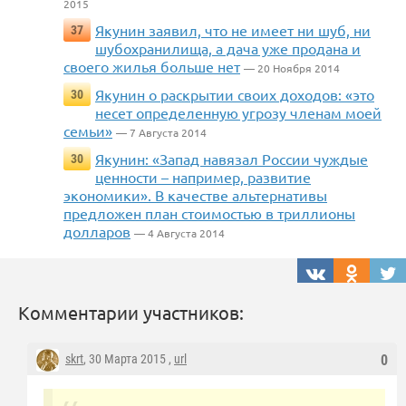
2015
Якунин заявил, что не имеет ни шуб, ни
37
шубохранилища, а дача уже продана и
своего жилья больше нет
— 20 Ноября 2014
Якунин о раскрытии своих доходов: «это
30
несет определенную угрозу членам моей
семьи»
— 7 Августа 2014
Якунин: «Запад навязал России чуждые
30
ценности – например, развитие
экономики». В качестве альтернативы
предложен план стоимостью в триллионы
долларов
— 4 Августа 2014
Комментарии участников:
skrt
, 30 Марта 2015 ,
url
0