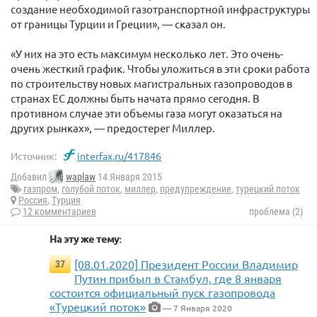
создание необходимой газотранспортной инфраструктуры
от границы Турции и Греции», — сказал он.
«У них на это есть максимум несколько лет. Это очень-
очень жесткий график. Чтобы уложиться в эти сроки работа
по строительству новых магистральных газопроводов в
странах ЕС должны быть начата прямо сегодня. В
противном случае эти объемы газа могут оказаться на
других рынках», — предостерег Миллер.
Источник:
interfax.ru/417846
Добавил
waplaw
14 Января 2015
газпром
,
голубой поток
,
миллер
,
предупреждение
,
турецкий поток
Россия
,
Турция
12 комментариев
проблема (2)
На эту же тему:
[08.01.2020] Президент России Владимир
37
Путин прибыл в Стамбул, где 8 января
состоится официальный пуск газопровода
«Турецкий поток»
— 7 Января 2020