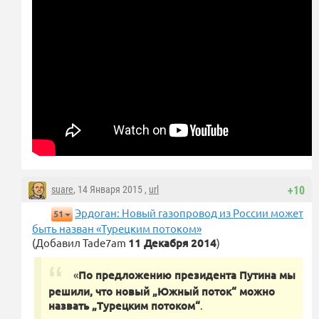
suare
, 14 Января 2015 ,
url
+10
Эрдоган: Новый газопровод из России может
51
быть назван «Турецким потоком»
(Добавил Tade7am
11 Декабря 2014
)
«
По предложению президента Путина мы
решили, что новый „Южный поток“ можно
назвать „Турецким потоком“
.