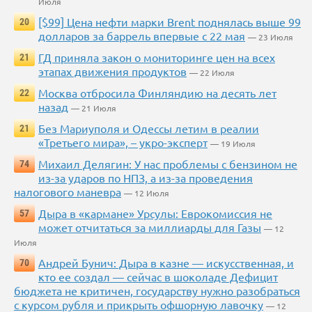
Июля
[$99] Цена нефти марки Brent поднялась выше 99
20
долларов за баррель впервые с 22 мая
— 23 Июля
ГД приняла закон о мониторинге цен на всех
21
этапах движения продуктов
— 22 Июля
Москва отбросила Финляндию на десять лет
22
назад
— 21 Июля
Без Мариуполя и Одессы летим в реалии
21
«Третьего мира», – укро-эксперт
— 19 Июля
Михаил Делягин: У нас проблемы с бензином не
74
из-за ударов по НПЗ, а из-за проведения
налогового маневра
— 12 Июля
Дыра в «кармане» Урсулы: Еврокомиссия не
57
может отчитаться за миллиарды для Газы
— 12
Июля
Андрей Бунич: Дыра в казне — искусственная, и
70
кто ее создал — сейчас в шоколаде Дефицит
бюджета не критичен, государству нужно разобраться
с курсом рубля и прикрыть офшорную лавочку
— 12