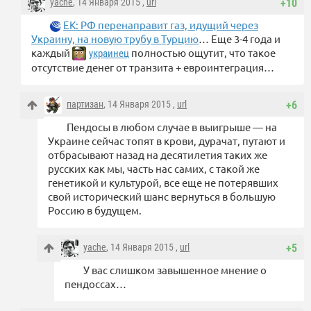
yache
, 14 Января 2015 ,
url
+10
ЕК: РФ перенаправит газ, идущий через
Украину, на новую трубу в Турцию
… Еще 3-4 года и
каждый
полностью ощутит, что такое
украинец
отсутствие денег от транзита + евроинтеграция…
партизан
, 14 Января 2015 ,
url
+6
Пендосы в любом случае в выигрыше — на
Украине сейчас топят в крови, дурачат, путают и
отбрасывают назад на десятилетия таких же
русских как мы, часть нас самих, с такой же
генетикой и культурой, все еще не потерявших
свой исторический шанс вернуться в большую
Россию в будущем.
yache
, 14 Января 2015 ,
url
+5
У вас слишком завышенное мнение о
пендоссах…