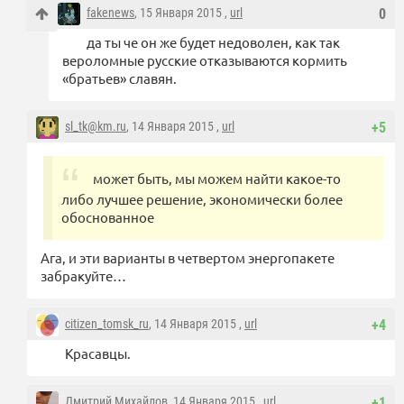
fakenews
, 15 Января 2015 ,
url
0
да ты че он же будет недоволен, как так
вероломные русские отказываются кормить
«братьев» славян.
sl_tk@km.ru
, 14 Января 2015 ,
url
+5
может быть, мы можем найти какое-то
либо лучшее решение, экономически более
обоснованное
Ага, и эти варианты в четвертом энергопакете
забракуйте…
citizen_tomsk_ru
, 14 Января 2015 ,
url
+4
Красавцы.
Дмитрий Михайлов
, 14 Января 2015 ,
url
+1