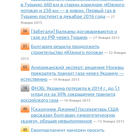
в Турцию: 660 км в старом коридоре «Южного
потока» и 250 км — в новом. Первый газ в
Турцию поступит в декабре 2016 года
— 27
Января 2015
[Забегали] Балканы договариваются о
56
газе из РФ через Турцию
— 27 Января 2015
Болгария решила продолжить
51
строительство «Южного потока»
— 22 Января
2015
Американский эксперт: решение Москвы
63
прекратить транзит газа через Украину —
естественно
— 19 Января 2015
ФНЭБ: Украина потеряла в 2014 г. до $1
16
млрд из-за 30% сокращения транзита
российского газа
— 16 Января 2015
[Сказочник Джонни] Госсекретарь США
46
рассказал болгарам «энергетическую
сказку», обещая невыполнимое
— 15 Января 2015
Европарламент намерен просить
45