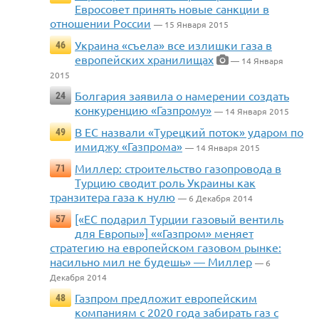
Евросовет принять новые санкции в
отношении России
— 15 Января 2015
Украина «съела» все излишки газа в
46
европейских хранилищах
— 14 Января
2015
Болгария заявила о намерении создать
24
конкуренцию «Газпрому»
— 14 Января 2015
В ЕС назвали «Турецкий поток» ударом по
49
имиджу «Газпрома»
— 14 Января 2015
Миллер: строительство газопровода в
71
Турцию сводит роль Украины как
транзитера газа к нулю
— 6 Декабря 2014
[«ЕС подарил Турции газовый вентиль
57
для Европы»] ««Газпром» меняет
стратегию на европейском газовом рынке:
насильно мил не будешь» — Миллер
— 6
Декабря 2014
Газпром предложит европейским
48
компаниям с 2020 года забирать газ с