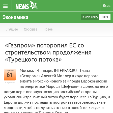
Вход
Экономика
в мою ленту
3039
Лучшее
Хорошее
Новое
«Газпром» поторопил ЕС со
строительством продолжения
«Турецкого потока»
Москва. 14 января. INTERFAX.RU – Глава
отметили
61
«Газпрома» Алексей Миллер в ходе первого
визита в Россию нового зампреда Еврокомиссии
в архиве
по энергетике Мароша Шефчовича донес до него
новую переговорную позицию российской стороны:
украинский транзитный поток будет перенесен в Турцию, и
Европа должна поспешить построить газотранспортные
мощности, чтобы получить этот газ в новой точке сдачи-
приема на границе Турции и Греции.