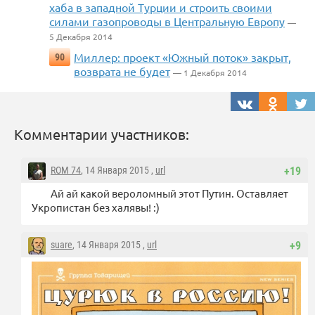
хаба в западной Турции и строить своими
силами газопроводы в Центральную Европу
—
5 Декабря 2014
Миллер: проект «Южный поток» закрыт,
90
возврата не будет
— 1 Декабря 2014
Комментарии участников:
ROM 74
, 14 Января 2015 ,
url
+19
Ай ай какой вероломный этот Путин. Оставляет
Укропистан без халявы! :)
suare
, 14 Января 2015 ,
url
+9