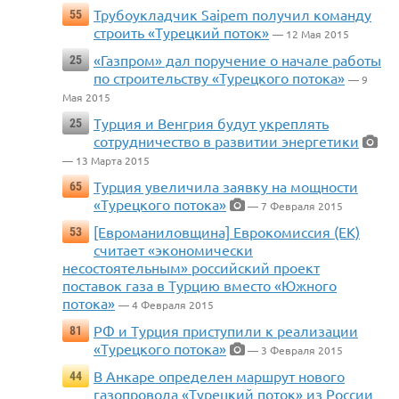
Трубоукладчик Saipem получил команду
55
строить «Турецкий поток»
— 12 Мая 2015
«Газпром» дал поручение о начале работы
25
по строительству «Турецкого потока»
— 9
Мая 2015
Турция и Венгрия будут укреплять
25
сотрудничество в развитии энергетики
— 13 Марта 2015
Турция увеличила заявку на мощности
65
«Турецкого потока»
— 7 Февраля 2015
[Евроманиловщина] Еврокомиссия (ЕК)
53
считает «экономически
несостоятельным» российский проект
поставок газа в Турцию вместо «Южного
потока»
— 4 Февраля 2015
РФ и Турция приступили к реализации
81
«Турецкого потока»
— 3 Февраля 2015
В Анкаре определен маршрут нового
44
газопровода «Турецкий поток» из России