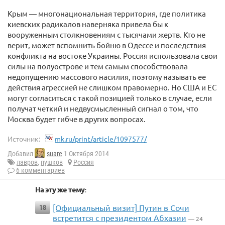
Крым — многонациональная территория, где политика
киевских радикалов наверняка привела бы к
вооруженным столкновениям с тысячами жертв. Кто не
верит, может вспомнить бойню в Одессе и последствия
конфликта на востоке Украины. Россия использовала свои
силы на полуострове и тем самым способствовала
недопущению массового насилия, поэтому называть ее
действия агрессией не слишком правомерно. Но США и ЕС
могут согласиться с такой позицией только в случае, если
получат четкий и недвусмысленный сигнал о том, что
Москва будет гибче в других вопросах.
Источник:
mk.ru/print/article/1097577/
Добавил
suare
1 Октября 2014
лавров
,
пушков
Россия
6 комментариев
На эту же тему:
[Официальный визит] Путин в Сочи
18
встретится с президентом Абхазии
— 24