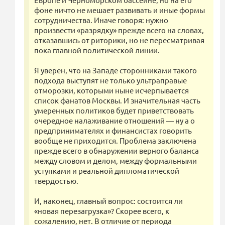
фоне ничто не мешает развивать и иные формы
сотрудничества. Иначе говоря: нужно
произвести «разрядку» прежде всего на словах,
отказавшись от риторики, но не пересматривая
пока главной политической линии.
Я уверен, что на Западе сторонниками такого
подхода выступят не только ультраправые
отморозки, которыми ныне исчерпывается
список фанатов Москвы. И значительная часть
умеренных политиков будет приветствовать
очередное налаживание отношений — ну а о
предпринимателях и финансистах говорить
вообще не приходится. Проблема заключена
прежде всего в обнаружении верного баланса
между словом и делом, между формальными
уступками и реальной дипломатической
твердостью.
И, наконец, главный вопрос: состоится ли
«новая перезагрузка»? Скорее всего, к
сожалению, нет. В отличие от периода