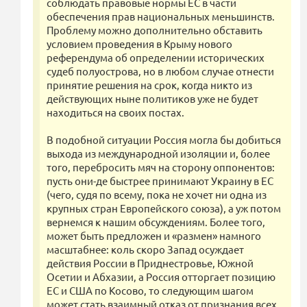
соблюдать правовые нормы ЕС в части
обеспечения прав национальных меньшинств.
Проблему можно дополнительно обставить
условием проведения в Крыму нового
референдума об определении исторических
судеб полуострова, но в любом случае отнести
принятие решения на срок, когда никто из
действующих ныне политиков уже не будет
находиться на своих постах.
В подобной ситуации Россия могла бы добиться
выхода из международной изоляции и, более
того, перебросить мяч на сторону оппонентов:
пусть они-де быстрее принимают Украину в ЕС
(чего, судя по всему, пока не хочет ни одна из
крупных стран Европейского союза), а уж потом
вернемся к нашим обсуждениям. Более того,
может быть предложен и «размен» намного
масштабнее: коль скоро Запад осуждает
действия России в Приднестровье, Южной
Осетии и Абхазии, а Россия отторгает позицию
ЕС и США по Косово, то следующим шагом
может стать взаимный отказ от признания всех