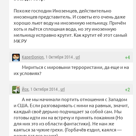
Похоже господин Иноземцев, действительно
иноземцев представитель. И советы его очень даже
хорошо льют воду на иноземную мельницу. Причём
хоть и льётся сплошная вода, но эту иноземную
мельницу исправно крутит. Как крутит её этот самый
МК РУ
KaperDonjon
, 1 Октября 2014 ,
url
+4
Мириться с мировыми террористами, да еще и на
их условиях?
Йох
, 1 Октября 2014 ,
url
+2
А не мы начинали портить отношения с Западом
и США. Если разговаривать с ними на равных, значит,
каждый своё дерьмо подчищает за собой сам. Мы
готовы идти им на встречу и принять покаяния (Но
для них это из области фантастики). Не нам же
каяться за чужие грехи. (Горбачёв ездил, каялся —
результат все знают)