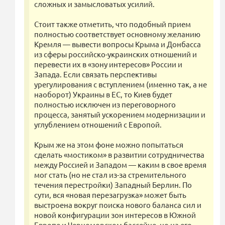
сложных и замысловатых усилий.
Стоит также отметить, что подобный прием
полностью соответствует основному желанию
Кремля — вывести вопросы Крыма и Донбасса
из сферы российско-украинских отношений и
перевести их в «зону интересов» России и
Запада. Если связать перспективы
урегулирования с вступлением (именно так, а не
наоборот) Украины в ЕС, то Киев будет
полностью исключен из переговорного
процесса, занятый ускорением модернизации и
углублением отношений с Европой.
Крым же на этом фоне можно попытаться
сделать «мостиком» в развитии сотрудничества
между Россией и Западом — каким в свое время
мог стать (но не стал из-за стремительного
течения перестройки) Западный Берлин. По
сути, вся «новая перезагрузка» может быть
выстроена вокруг поиска нового баланса сил и
новой конфигурации зон интересов в Южной
Европе и Черноморском бассейне, но на его