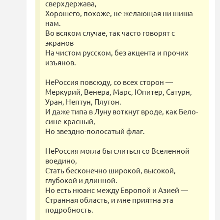
сверхдержава,
Хорошего, похоже, не желающая ни шиша
нам.
Во всяком случае, так часто говорят с
экранов
На чистом русском, без акцента и прочих
изъянов.
НеРоссия повсюду, со всех сторон —
Меркурий, Венера, Марс, Юпитер, Сатурн,
Уран, Нептун, Плутон.
И даже типа в Луну воткнут вроде, как Бело-
сине-красный,
Но звездно-полосатый флаг.
НеРоссия могла бы слиться со Вселенной
воедино,
Стать бесконечно широкой, высокой,
глубокой и длинной.
Но есть нюанс между Европой и Азией —
Странная область, и мне приятна эта
подробность.