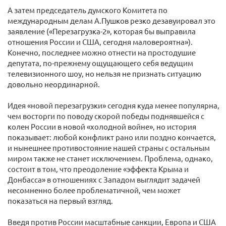
А затем председатель думского Комитета по
международным делам А.Пушков резко дезавуировал это
заявление («Перезагрузка-2», которая бы выправила
отношения России и США, сегодня маловероятна»).
Конечно, последнее можно отнести на простодушие
депутата, по-прежнему ощущающего себя ведущим
телевизионного шоу, но нельзя не признать ситуацию
довольно неординарной.
Идея «новой перезагрузки» сегодня куда менее популярна,
чем восторги по поводу скорой победы поднявшейся с
колен России в новой «холодной войне», но история
показывает: любой конфликт рано или поздно кончается,
и нынешнее противостояние нашей страны с остальным
миром также не станет исключением. Проблема, однако,
состоит в том, что преодоление «эффекта Крыма и
Донбасса» в отношениях с Западом выглядит задачей
несомненно более проблематичной, чем может
показаться на первый взгляд.
Введя против России масштабные санкции, Европа и США