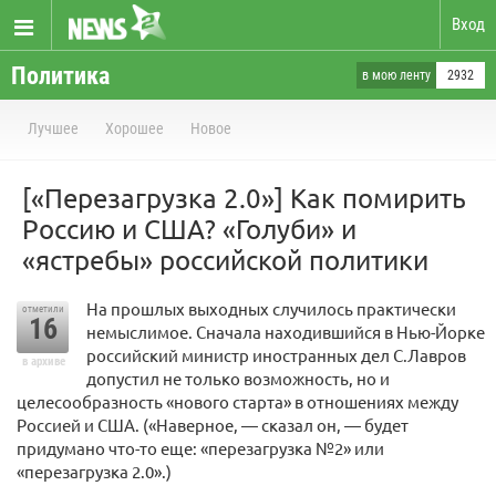
Вход
Политика
в мою ленту
2932
Лучшее
Хорошее
Новое
[«Перезагрузка 2.0»] Как помирить
Россию и США? «Голуби» и
«ястребы» российской политики
На прошлых выходных случилось практически
отметили
16
немыслимое. Сначала находившийся в Нью-Йорке
российский министр иностранных дел С.Лавров
в архиве
допустил не только возможность, но и
целесообразность «нового старта» в отношениях между
Россией и США. («Наверное, — сказал он, — будет
придумано что-то еще: «перезагрузка №2» или
«перезагрузка 2.0».)