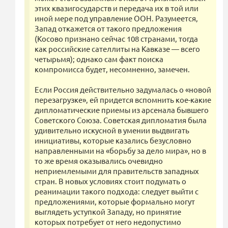
этих квазигосударств и передача их в той или
иной мере под управление ООН. Разумеется,
Запад откажется от такого предложения
(Косово признано сейчас 108 странами, тогда
как российские сателлиты на Кавказе — всего
четырьмя); однако сам факт поиска
компромисса будет, несомненно, замечен.
Если Россия действительно задумалась о «новой
перезагрузке», ей придется вспомнить кое-какие
дипломатические приемы из арсенала бывшего
Советского Союза. Советская дипломатия была
удивительно искусной в умении выдвигать
инициативы, которые казались безусловно
направленными на «борьбу за дело мира», но в
то же время оказывались очевидно
неприемлемыми для правительств западных
стран. В новых условиях стоит подумать о
реанимации такого подхода: следует выйти с
предложениями, которые формально могут
выглядеть уступкой Западу, но принятие
которых потребует от него недопустимо