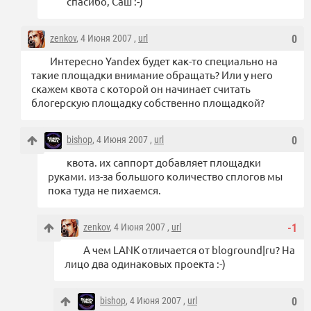
спасибо, Саш :-)
zenkov
, 4 Июня 2007 ,
url
0
Интересно Yandex будет как-то специально на
такие площадки внимание обращать? Или у него
скажем квота с которой он начинает считать
блогерскую площадку собственно площадкой?
bishop
, 4 Июня 2007 ,
url
0
квота. их саппорт добавляет площадки
руками. из-за большого количество сплогов мы
пока туда не пихаемся.
zenkov
, 4 Июня 2007 ,
url
-1
А чем LANK отличается от bloground|ru? На
лицо два одинаковых проекта :-)
bishop
, 4 Июня 2007 ,
url
0