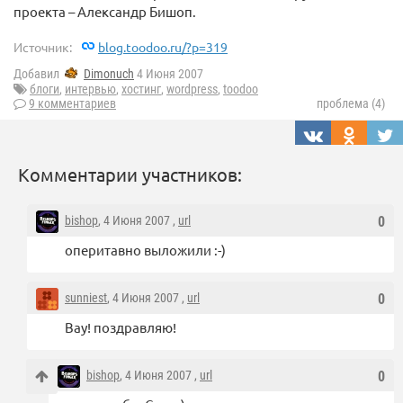
проекта – Александр Бишоп.
Источник:
blog.toodoo.ru/?p=319
Добавил
Dimonuch
4 Июня 2007
блоги
,
интервью
,
хостинг
,
wordpress
,
toodoo
9 комментариев
проблема (4)
Комментарии участников:
bishop
, 4 Июня 2007 ,
url
0
оперитавно выложили :-)
sunniest
, 4 Июня 2007 ,
url
0
Вау! поздравляю!
bishop
, 4 Июня 2007 ,
url
0