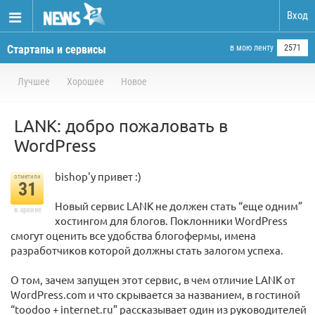
Вход
Стартапы и сервисы
в мою ленту
2571
Лучшее
Хорошее
Новое
LANK: добро пожаловать в
WordPress
bishop'у привет :)
отметили
31
Новый сервис LANK не должен стать “еще одним”
в архиве
хостингом для блогов. Поклонники WordPress
смогут оценить все удобства блогофермы, имена
разработчиков которой должны стать залогом успеха.
О том, зачем запущен этот сервис, в чем отличие LANK от
WordPress.com и что скрывается за названием, в гостиной
“toodoo + internet.ru” рассказывает один из руководителей