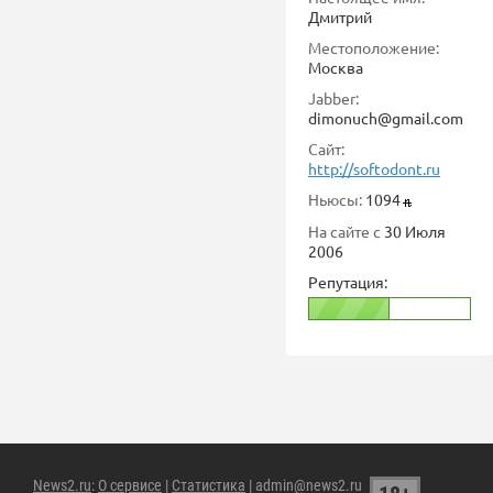
Дмитрий
Местоположение:
Москва
Jabber:
dimonuch@gmail.com
Сайт:
http://softodont.ru
Ньюсы:
1094
На сайте с
30 Июля
2006
Репутация:
News2.ru
:
О сервисе
|
Статистика
| admin@news2.ru