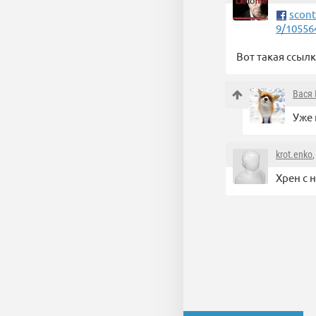
scont
9/10556
Вот такая ссыл
Вася
Уже 
krot.enko
Хрен с 