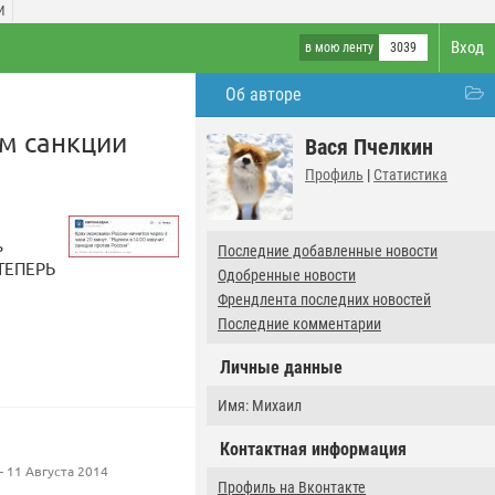
И
Вход
в мою ленту
3039
Об авторе
м санкции
Вася Пчелкин
Профиль
|
Статистика
ь
Последние добавленные новости
 ТЕПЕРЬ
Одобренные новости
Френдлента последних новостей
Последние комментарии
Личные данные
Имя: Михаил
Контактная информация
 11 Августа 2014
Профиль на Вконтакте