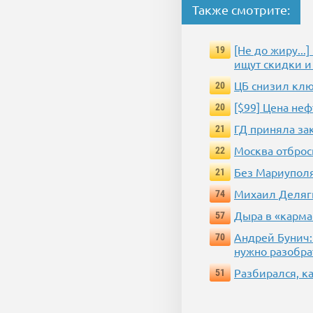
Также смотрите:
[Не до жиру..
19
ищут скидки и
ЦБ снизил клю
20
[$99] Цена не
20
ГД приняла за
21
Москва отброс
22
Без Мариуполя
21
Михаил Деляги
74
Дыра в «карма
57
Андрей Бунич:
70
нужно разобра
Разбирался, к
51