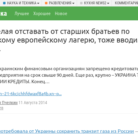
НАУКА И ТЕХНИКА
РАЗВЛЕЧЕНИЯ
КУХНЯ NEWS2
КОММЕНТАРИ
ка
Лучшее
Хорошее
Новое
елая отставать от старших братьев по
ому европейскому лагерю, тоже вводи
.
 украинским финансовым организациям запрещено кредитоват
едприятия на срок свыше 90 дней. Еще раз, крупно – УКРАИНА
СИИ КРЕДИТЫ. Конец…
n--21-6kcichhfdwaxf8a4b.xn--p...
я Пчелкин
11 Августа 2014
ев
отребовала от Украины сохранить транзит газа из России
—