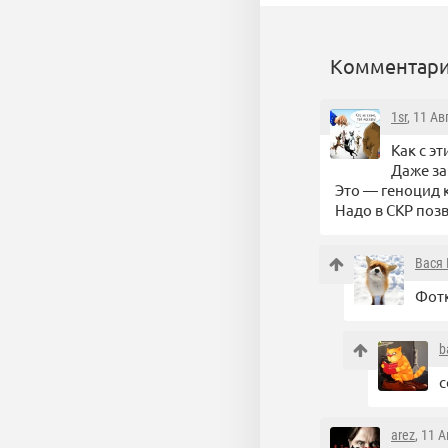
Комментари
1sr
, 11 Ав
Как с эт
Даже за
Это — геноцид 
Надо в СКР поз
Вася
Фотк
b
с
arez
, 11 