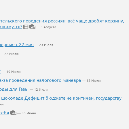
тельского поведения россиян: всё чаще дробят корзину,
откажутся?
— 3 Августа
7
первые с 22 мая
— 23 Июля
— 22 Июля
т
— 19 Июля
из-за проведения налогового маневра
— 12 Июля
рды для Газы
— 12 Июля
 в шоколаде Дефицит бюджета не критичен, государству
ля
себя
— 30 Июня
4