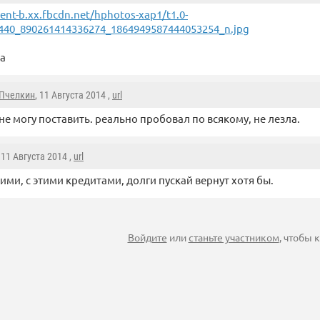
ent-b.xx.fbcdn.net/hphotos-xap1/t1.0-
440_890261414336274_1864949587444053254_n.jpg
ка
 Пчелкин
, 11 Августа 2014 ,
url
не могу поставить. реально пробовал по всякому, не лезла.
, 11 Августа 2014 ,
url
ними, с этими кредитами, долги пускай вернут хотя бы.
Войдите
или
станьте участником
, чтобы