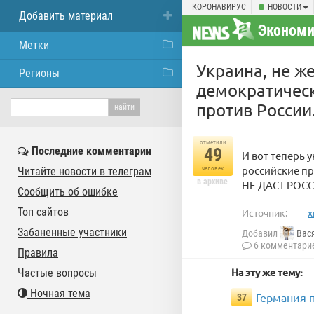
КОРОНАВИРУС
НОВОСТИ
Добавить материал
Экономи
Метки
Украина, не ж
Регионы
демократическ
против России
отметили
Последние комментарии
49
И вот теперь
российские пр
Читайте новости в телеграм
человек
в архиве
НЕ ДАСТ РОС
Сообщить об ошибке
Топ сайтов
Источник:
x
Забаненные участники
Добавил
Вас
6 комментари
Правила
На эту же тему:
Частые вопросы
Ночная тема
Германия п
37