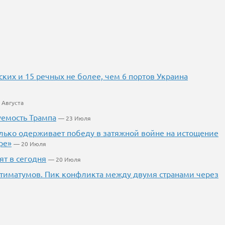
ких и 15 речных не более, чем 6 портов Украина
 Августа
уемость Трампа
— 23 Июля
лько одерживает победу в затяжной войне на истощение
ре»
— 20 Июля
ят в сегодня
— 20 Июля
ьтиматумов. Пик конфликта между двумя странами через