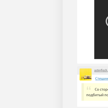
asterfisch
Стешин
Со стор
подбитый по