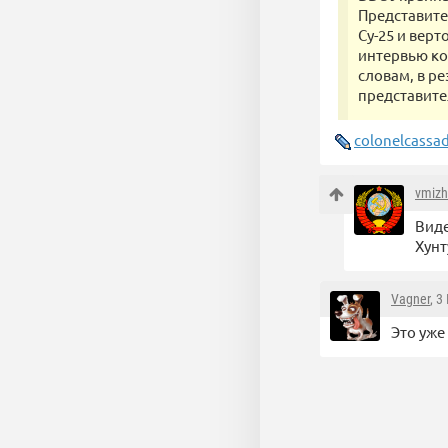
Представите
Су-25 и вер
интервью ко
словам, в р
представите
colonelcassa
vmizh
Виде
Хунт
Vagner
, 3
Это уже