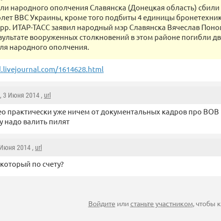
ли народного ополчения Славянска (Донецкая область) сбили
толет ВВС Украины, кроме того подбиты 4 единицы бронетехник
рр. ИТАР-ТАСС заявил народный мэр Славянска Вячеслав Поном
езультате вооруженных столкновений в этом районе погибли д
ля народного ополчения.
d.livejournal.com/1614628.html
, 3 Июня 2014 ,
url
о практически уже ничем от документальных кадров про ВОВ н
у надо валить пилят
 Июня 2014 ,
url
 который по счету?
Войдите
или
станьте участником
, чтобы