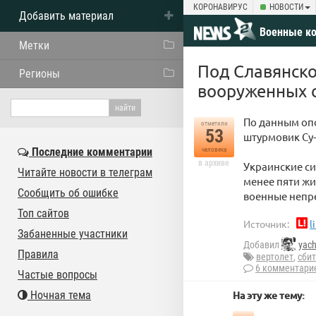
КОРОНАВИРУС
НОВОСТИ
Добавить материал
Военные к
Метки
Под Славянско
Регионы
вооруженных 
По данным опо
отметили
53
штурмовик Су-
Последние комментарии
человека
в архиве
Украинские си
Читайте новости в телеграм
менее пяти жи
Сообщить об ошибке
военные непре
Топ сайтов
Источник:
l
Забаненные участники
Добавил
yac
Правила
вертолет
,
сбит
6 комментари
Частые вопросы
Ночная тема
На эту же тему: