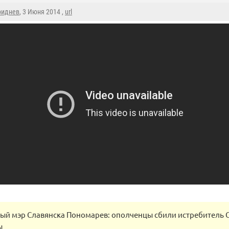
риднев
, 3 Июня 2014 ,
url
й мэр Славянска Пономарев: ополченцы сбили истребитель Су
ы