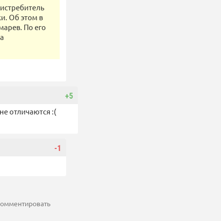
 истребитель
и. Об этом в
арев. По его
ва
+5
е отличаются :(
-1
 комментировать