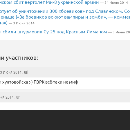
нском сбит вертолет Ми-8 украинской армии
— 24 Июня 2014
ртует об уничтожении 300 «боевиков» под Славянском. Со
 меньше («За боевиков воюют вампиры и зомби», — комме
та»)
— 3 Июня 2014
 сбили штурмовик Су-25 под Красным Лиманом
— 3 Июня 2
и участников:
 3 Июня 2014 ,
url
 хунтовойска :-) ПЗРК всё-таки не миф
юня 2014 ,
url