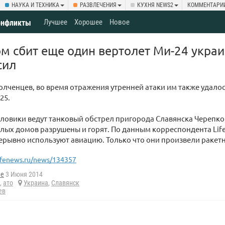
НАУКА И ТЕХНИКА
РАЗВЛЕЧЕНИЯ
КУХНЯ NEWS2
КОММЕНТАРИ
Лучшее
Хорошее
Новое
онфликты
м сбит еще один вертолет Ми-24 укра
сил
лченцев, во время отражения утренней атаки им также удалос
25.
ловики ведут танковый обстрел пригорода Славянска Черепко
лых домов разрушены и горят. По данным корреспондента Lif
рывно используют авиацию. Только что они произвели ракетн
ifenews.ru/news/134357
he
3 Июня 2014
,
ато
Украина
,
Славянск
ев