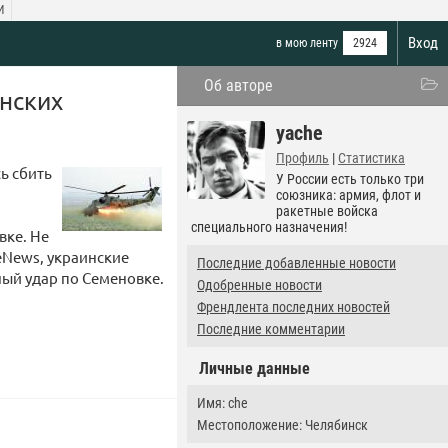
И
Вход
в мою ленту
2924
Об авторе
инских
yache
Профиль
|
Статистика
ь сбить
У России есть только три
союзника: армия, флот и
ракетные войска
специального назначения!
вке. Не
eNews, украинские
Последние добавленные новости
ый удар по Семеновке.
Одобренные новости
Френдлента последних новостей
Последние комментарии
Личные данные
Имя: che
Местоположение: Челябинск