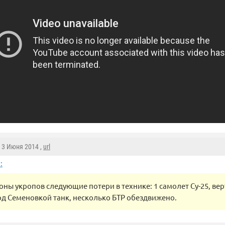
, 3 Июня 2014 ,
url
:
оны укропов следующие потери в технике: 1 самолет Су-25, вер
д Семеновкой танк, несколько БТР обездвижено.