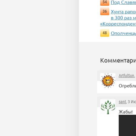
Под Славя
54
Хунта рапо
36
в 300 раз
«Корреспонден
Ополченцы
48
Комментари
ArtfulSun
,
Огребли
sant
, 3 И
Жабы!