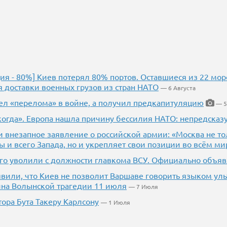
ия - 80%] Киев потерял 80% портов. Оставшиеся из 22 морс
я доставки военных грузов из стран НАТО
— 6 Августа
ел «перелома» в войне, а получил предкапитуляцию
— 5
когда». Европа нашла причину бессилия НАТО: непредсказ
 внезапное заявление о российской армии: «Москва не то
ы и всего Запада, но и укрепляет свои позиции во всём ми
кого уволили с должности главкома ВСУ. Официально объяв
явили, что Киев не позволит Варшаве говорить языком ул
ина Волынской трагедии 11 июля
— 7 Июля
ора Бута Такеру Карлсону
— 1 Июля