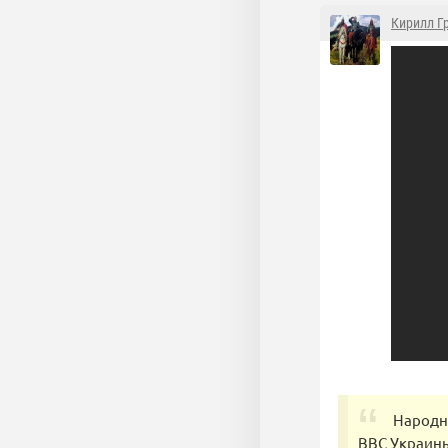
Кирилл Г
Народны
ВВС Украин