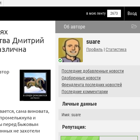
И
Вход
в мою ленту
2673
Об авторе
нях
тва Дмитрий
suare
азлична
Профиль
|
Статистика
атор
Последние добавленные новости
Одобренные новости
Френдлента последних новостей
Последние комментарии
Личные данные
ается, сама виновата,
Имя: suare
х промелькнула и
аты перед Быковым
Репутация:
инных не захотели