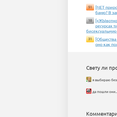
[NET приро
51
баню? В з
[«ЖЫвотное
10
ресурсах т
бисексуальную
[Общества 
31
оно как по
Свету ли пр
я выбираю безо
да пошли они...
Комментари