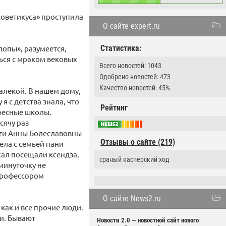
советикуса» проступила
О сайте expert.ru
попы», разумеется,
Статистика:
ться с мраком вековых
Всего новостей: 1043
Одобрено новостей: 473
Качество новостей: 45%
далекой. В нашем дому,
я с детства знала, что
Рейтинг
ресные школы.
сячу раз
еги Анны Болеславовны
Отзывы о сайте (219)
ела с семьей пани
хал посещали ксендза,
сраный касперский ход
минуточку не
 профессором
О сайте News2.ru
 как и все прочие люди.
ки. Бывают
Новости 2.0 — новостной сайт нового