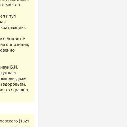
 от мозгов.
еп и туп
ная
азиатизацию.
и б Быков не
жна оппозиция,
ровенно
наук Б.И.
бсуждает
е Быковы даже
им здоровьем,
росто страшно.
оевского (1821