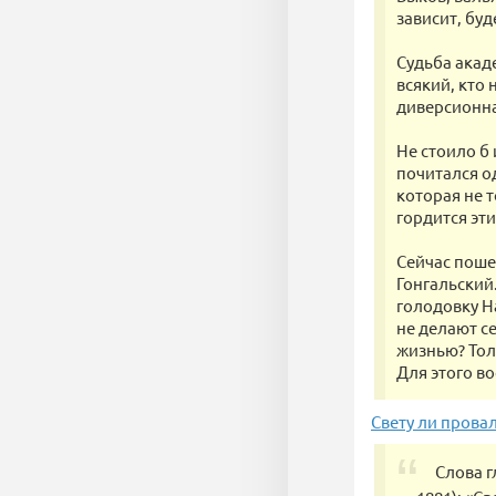
зависит, буд
Судьба акад
всякий, кто 
диверсионна
Не стоило б 
почитался о
которая не 
гордится эт
Сейчас поше
Гонгальский
голодовку Н
не делают с
жизнью? Тол
Для этого во
Свету ли провал
Слова г