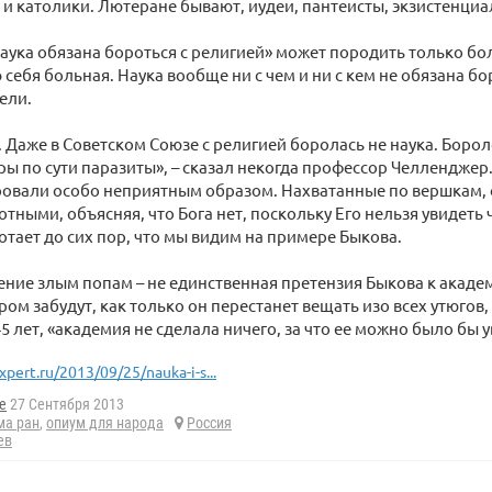
и католики. Лютеране бывают, иудеи, пантеисты, экзистенциал
аука обязана бороться с религией» может породить только б
 себя больная. Наука вообще ни с чем и ни с кем не обязана бор
ели.
 Даже в Советском Союзе с религией боролась не наука. Борол
ы по сути паразиты», – сказал некогда профессор Челленджер
ровали особо неприятным образом. Нахватанные по вершкам, 
отными, объясняя, что Бога нет, поскольку Его нельзя увидеть 
отает до сих пор, что мы видим на примере Быкова.
ние злым попам – не единственная претензия Быкова к академ
ром забудут, как только он перестанет вещать изо всех утюгов, 
5 лет, «академия не сделала ничего, за что ее можно было бы 
xpert.ru/2013/09/25/nauka-i-s...
e
27 Сентября 2013
ма ран
,
опиум для народа
Россия
ев