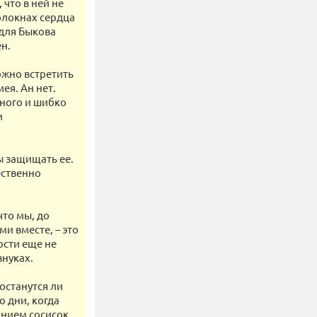
 что в ней не
олокнах сердца
 для Быкова
н.
ожно встретить
ея. Ан нет.
тного и шибко
м
ы защищать ее.
ественно
что мы, до
и вместе, – это
ости еще не
внуках.
останутся ли
 дни, когда
нием сосисок,