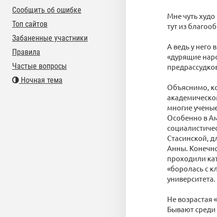
Сообщить об ошибке
Мне чуть худо
Топ сайтов
тут из благоо
Забаненные участники
А ведь у него
Правила
«дурящие наро
Частые вопросы
предрассудков
Ночная тема
Объяснимо, ко
академическом,
многие ученые
Особенно в Ам
социалистичес
Стасинской, д
Анны. Конечно
проходили кат
«боролась с к
университета.
Не возрастая «
Бывают среди 