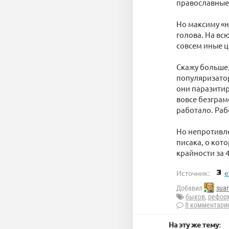
православные 
Но максиму «н
голова. На всю
совсем иные ц
Скажу больше.
популяризатор
они паразити
вовсе безграм
работало. Раб
Но непротивле
писака, о кото
крайности за 4
Источник:
e
Добавил
suar
быков
,
рефор
8 комментари
На эту же тему: