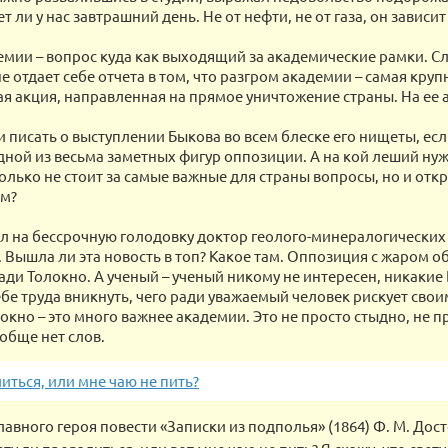
ет ли у нас завтрашний день. Не от нефти, не от газа, он зависит
емии – вопрос куда как выходящий за академические рамки. Сл
не отдает себе отчета в том, что разгром академии – самая круп
я акция, направленная на прямое уничтожение страны. На ее 
и писать о выступлении Быкова во всем блеске его нищеты, есл
дной из весьма заметных фигур оппозиции. А на кой леший ну
только не стоит за самые важные для страны вопросы, но и отк
им?
л на бессрочную голодовку доктор геолого-минералогических 
. Вышла ли эта новость в топ? Какое там. Оппозиция с жаром о
ади Толокно. А ученый – ученый никому не интересен, никаки
ебе труда вникнуть, чего ради уважаемый человек рискует сво
окно – это много важнее академии. Это не просто стыдно, не п
обще нет слов.
иться, или мне чаю не пить?
лавного героя повести «Записки из подполья» (1864) Ф. М. Дост