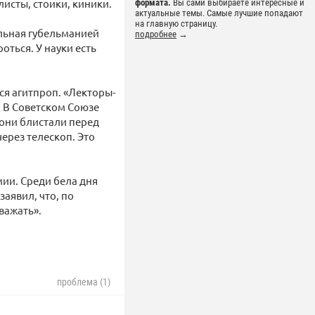
исты, стоики, киники.
формата.
Вы сами выбираете интересные и
актуальные темы. Самые лучшие попадают
на главную страницу.
ольная губельманией
подробнее
→
оться. У науки есть
ся агитпроп. «Лекторы-
. В Советском Союзе
они блистали перед
через телескоп. Это
ии. Среди бела дня
заявил, что, по
уважать».
проблема (1)