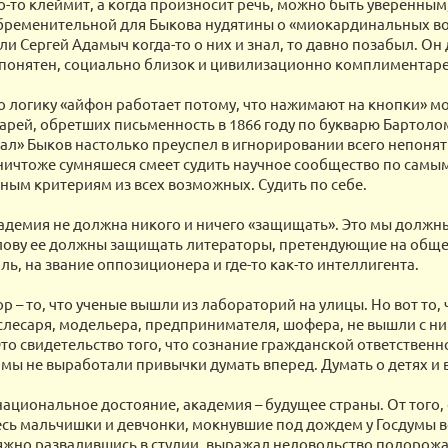
го-то клеймит, а когда произносит речь, можно быть уверенным,
бременительной для Быкова нудятины о «миокардинальных в
ли Сергей Адамыч когда-то о них и знал, то давно позабыл. Он
понятен, социально близок и цивилизационно комплиментаре
то логику «айфон работает потому, что нажимают на кнопки» м
карей, обретших письменность в 1866 году по букварю Бартолом
ал» Быков настолько преуспел в игнорировании всего непоня
 ничтоже сумняшеся смеет судить научное сообщество по самы
ным критериям из всех возможных. Судить по себе.
адемия не должна никого и ничего «защищать». Это мы должн
лову ее должны защищать литераторы, претендующие на общ
ь, на звание оппозиционера и где-то как-то интеллигента.
р – то, что ученые вышли из лабораторий на улицы. Но вот то, 
слесаря, модельера, предпринимателя, шофера, не вышли с ним
Это свидетельство того, что сознание гражданской ответственн
 мы не выработали привычки думать вперед. Думать о детях и 
национальное достояние, академия – будущее страны. От того, 
есь мальчишки и девчонки, мокнувшие под дождем у Госдумы во
яжно развалившись в студии, выражал недовольство подорожа