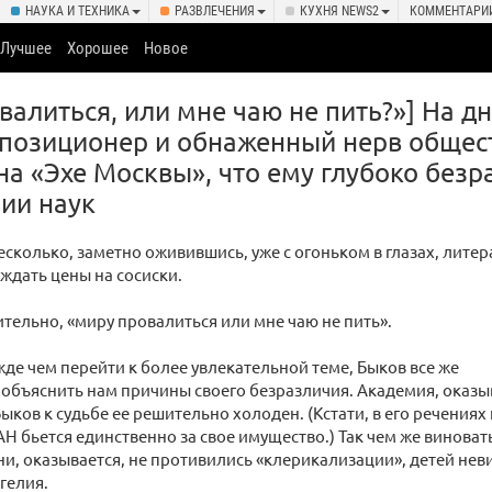
НАУКА И ТЕХНИКА
РАЗВЛЕЧЕНИЯ
КУХНЯ NEWS2
КОММЕНТАРИ
Лучшее
Хорошее
Новое
валиться, или мне чаю не пить?»] На д
позиционер и обнаженный нерв общес
на «Эхе Москвы», что ему глубоко безр
ии наук
есколько, заметно оживившись, уже с огоньком в глазах, литер
ждать цены на сосиски.
ительно, «миру провалиться или мне чаю не пить».
де чем перейти к более увлекательной теме, Быков все же
объяснить нам причины своего безразличия. Академия, оказыв
ыков к судьбе ее решительно холоден. (Кстати, в его речения
РАН бьется единственно за свое имущество.) Так чем же винов
и, оказывается, не противились «клерикализации», детей нев
гелия.