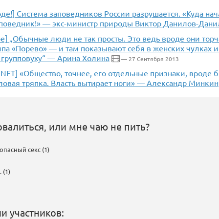
де!] Система заповедников России разрушается. «Куда нач
аповедник!» — экс-министр природы Виктор Данилов-Дани
] „Обычные люди не так просты. Это ведь вроде они торч
ипа «Порево» — и там показывают себя в женских чулках 
 групповуху“ — Арина Холина
— 27 Сентября 2013
NET] «Общество, точнее, его отдельные признаки, вроде б
ловая тряпка. Власть вытирает ноги» — Александр Минкин
овалиться, или мне чаю не пить?
пасный секс (1)
 (1)
и участников: