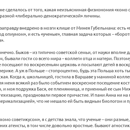
 не сделалось от того, какая неизъяснимая физиономия «хомо 
бразной «либерально-демократической» личины.
 взаправду внедрено в мозги клише от Минея Губельмана: есть «
д опиумом», и есть «ученые», главная задача которых – «боро
».
нечно. Быков – из типично советской семьи, от науки вполне 
 бывали гости со всего мира – коллеги отца и матери. Поэтому 
 посещают по воскресеньям церковь и посылают детей в воск
ерике. А уж в Польше – стопроцентно, будь эта Польша хоть ты
кая. Когда я, школьницей, гостила в Варшаве у маминой колл
ля меня всякий раз было событием воскресное посещение кост
, и моя подружка Бася, ее племянница, и приемный ее сын Ми
ехизацию, праздновали первое причастие. И пани Анна ни на 
лерикализацией», что не мешало ей быть видным биологом и
хомо советикусом», я с детства знала, что ученые – они разные,
них атеисты, в том числе довольно яростные. Бывают агности