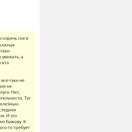
 изречь сие в
включая
-таки
о уважать, а
о кто
все-таки не
нне не
луги. Нет,
тельности. Тут
 полезным
оследняя
я. И это
но Быкову. К
ого-то требует