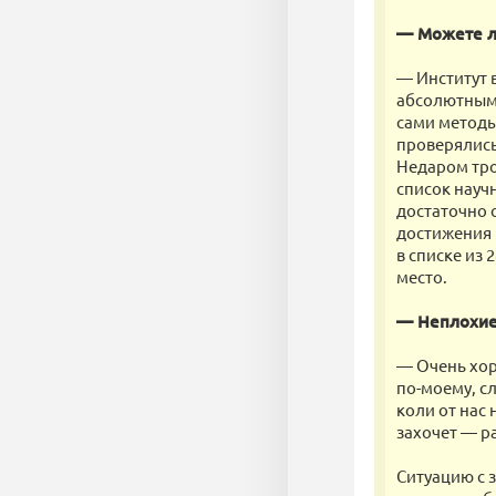
— Можете л
— Институт 
абсолютным 
сами методы
проверялись
Недаром тро
список науч
достаточно 
достижения 
в списке из
место.
— Неплохие
— Очень хор
по-моему, с
коли от нас
захочет — ра
Ситуацию с 