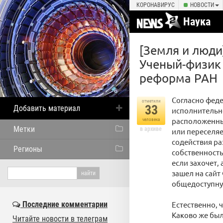
КОРОНАВИРУС
НОВОСТИ
Наука
[Земля и люди
Ученый-физик 
реформа РАН
Согласно феде
отметили
33
Добавить материал
исполнительно
расположенны
человека
Метки
в архиве
или переселяе
содействия ра
Регионы
собственность
если захочет,
зашел на сайт
общедоступную
Последние комментарии
Естественно, ч
Каково же был
Читайте новости в телеграм