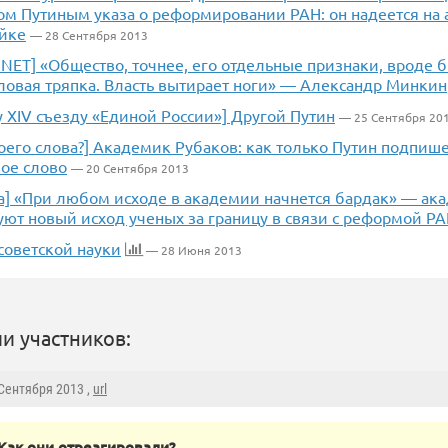
м Путиным указа о реформировании РАН: он надеется на 
ойке
— 28 Сентября 2013
NET] «Общество, точнее, его отдельные признаки, вроде б
ловая тряпка. Власть вытирает ноги» — Александр Минкин
у XIV съезду «Единой России»] Другой Путин
— 25 Сентября 20
оего слова?] Академик Рубаков: как только Путин подпише
вое слово
— 20 Сентября 2013
да] «При любом исходе в академии начнется бардак» — ак
уют новый исход ученых за границу в связи с реформой Р
советской науки
— 28 Июня 2013
и участников:
 Сентября 2013 ,
url
Как они отреагировали?