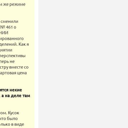
ом же режиме
о сменили
 № 461 о
ВНИИ
зированного
елений. Как я
днятии
 перспективы
перь не
стру вместе со
тартовая цена
ятся некие
а на деле там
ом. Кусок
 что было
олько в виде