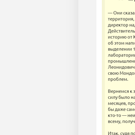
— Они сказа
территория,
директор над
Действитель
историю от 
об этом нап
выделении 1
лаборатории
промышленни
Леонидовича
свою Мондов
проблем.
Вернемся к з
силу было на
месяцев, пр
бы даже сам
кто-то — неи
всему, полу
Итак, судя п