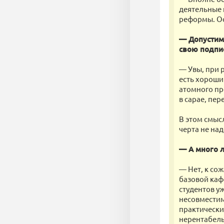
деятельные 
реформы. Ос
— Допустим
свою подпи
— Увы, при 
есть хороши
атомного про
в сарае, пе
В этом смыс
черта не над
— А много л
— Нет, к со
базовой каф
студентов у
несовместимо
практически
нерентабель