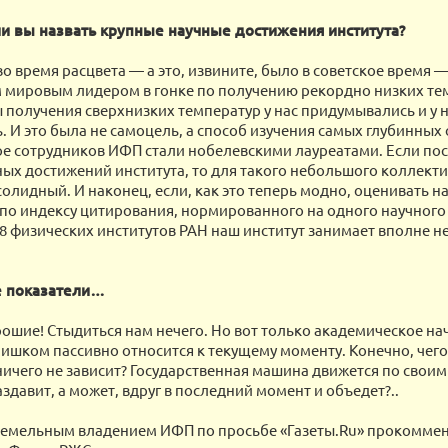
и вы назвать крупные научные достижения института?
во время расцвета — а это, извините, было в советское время 
мировым лидером в гонке по получению рекордно низких тем
 получения сверхнизких температур у нас придумывались и у н
. И это была не самоцель, а способ изучения самых глубинных
е сотрудников ИФП стали нобелевскими лауреатами. Если пос
ных достижений института, то для такого небольшого коллектив
солидный. И наконец, если, как это теперь модно, оценивать н
по индексу цитирования, нормированного на одного научного 
 28 физических институтов РАН наш институт занимает вполне 
 показатели…
ошие! Стыдиться нам нечего. Но вот только академическое нач
лишком пассивно относится к текущему моменту. Конечно, чего 
 ничего не зависит? Государственная машина движется по своим
здавит, а может, вдруг в последний момент и объедет?..
земельным владением ИФП по просьбе «Газеты.Ru» прокомме