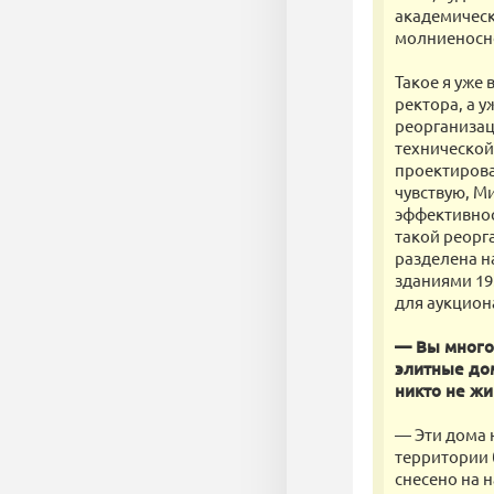
академически
молниеносно
Такое я уже
ректора, а 
реорганизац
технической
проектирова
чувствую, М
эффективнос
такой реорг
разделена н
зданиями 19
для аукциона
— Вы много 
элитные дом
никто не жи
— Эти дома 
территории б
снесено на н