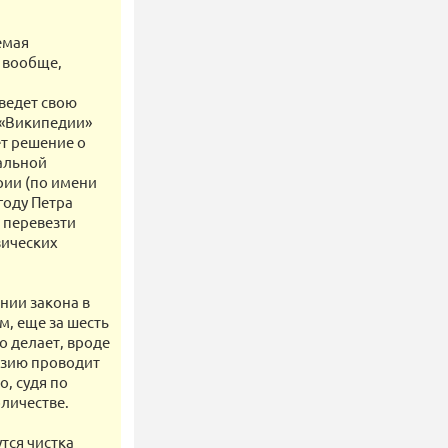
емая
И вообще,
.
 ведет свою
 «Википедии»
ет решение о
иальной
рии (по имени
году Петра
л перевезти
зических
ении закона в
м, еще за шесть
о делает, вроде
визию проводит
о, судя по
личестве.
утся чистка