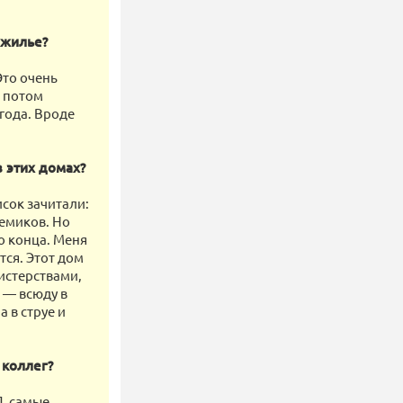
 жилье?
Это очень
, потом
года. Вроде
в этих домах?
исок зачитали:
демиков. Но
о конца. Меня
тся. Этот дом
нистерствами,
 — всюду в
 в струе и
 коллег?
П, самые