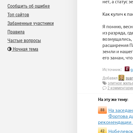
нет, а статус 
Сообщить об ошибке
Как кулич к п
Топ сайтов
Забаненные участники
Я помню, весн
Правила
из разряда, г
возмущались, 
Частые вопросы
расширения Па
Ночная тема
земли и нашег
его замам, что
Источник:
g
Добавил
suar
элитное жиль
2 комментари
На эту же тему:
На заседа
88
Фортова д
рекомендации э
Нобелевск
42