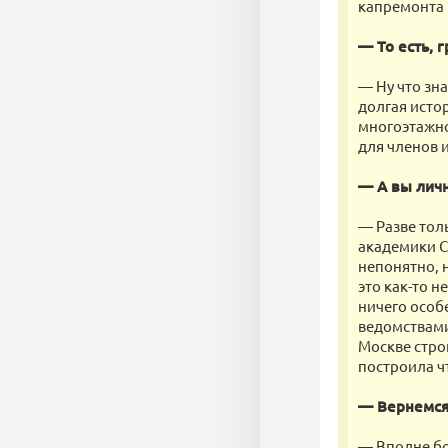
капремонта 
— То есть, 
— Ну что зна
долгая исто
многоэтажно
для членов и
— А вы личн
— Разве тол
академики С
непонятно, 
это как-то 
ничего особ
ведомствами
Москве стро
построила чт
— Вернемся 
— Вполне бо