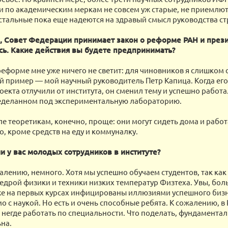
и по академическим меркам не совсем уж старые, не приемлю
тальные пока еще надеются на здравый смысл руководства ст
, Совет Федерации принимает закон о реформе РАН и прези
сь. Какие действия вы будете предпринимать?
реформе мне уже ничего не светит: для чиновников я слишком с
й пример — мой научный руководитель Петр Капица. Когда его
екта отлучили от института, он сменил тему и успешно работа
ределанном под экспериментальную лабораторию.
ле теоретикам, конечно, проще: они могут сидеть дома и работ
о, кроме средств на еду и коммуналку.
и у вас молодых сотрудников в институте?
жалению, немного. Хотя мы успешно обучаем студентов, так как
едрой физики и техники низких температур Физтеха. Увы, бо
же на первых курсах инфицированы иллюзиями успешного бизн
 с наукой. Но есть и очень способные ребята. К сожалению, в
 негде работать по специальности. Что поделать, фундамента
на.