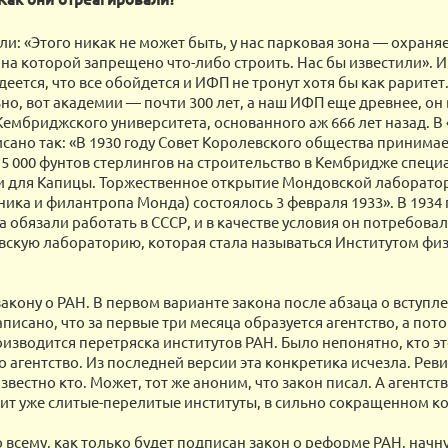
ли: «Этого никак не может быть, у нас парковая зона — охраня
 на которой запрещено что-либо строить. Нас бы известили». 
еется, что все обойдется и ИФП не тронут хотя бы как раритет
но, вот академии — почти 300 лет, а наш ИФП еще древнее, он
Кембриджского университета, основанного аж 666 лет назад. В
исано так: «В 1930 году Совет Королевского общества принима
5 000 фунтов стерлингов на строительство в Кембридже спец
 для Капицы. Торжественное открытие Мондовской лаборато
ка и филантропа Монда) состоялось 3 февраля 1933». В 1934 
 обязали работать в СССР, и в качестве условия он потребова
скую лабораторию, которая стала называться Институтом фи
акону о РАН. В первом варианте закона после абзаца о вступл
писано, что за первые три месяца образуется агентство, а пото
оизводится перетряска институтов РАН. Было непонятно, кто эт
о агентство. Из последней версии эта конкретика исчезла. Ре
звестно кто. Может, тот же аноним, что закон писал. А агентств
чит уже слитые-перелитые институты, в сильно сокращенном ко
о всему, как только будет подписан закон о реформе РАН, начн