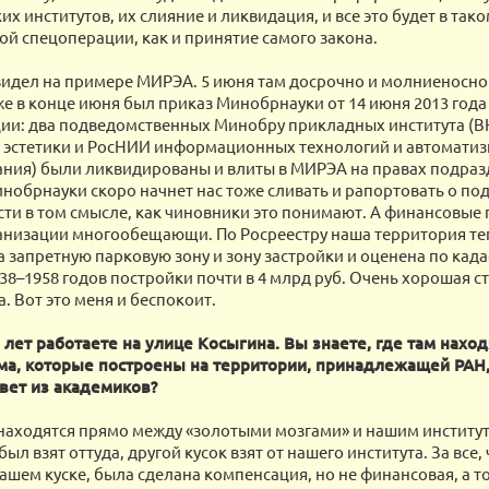
х институтов, их слияние и ликвидация, и все это будет в так
й спецоперации, как и принятие самого закона.
 видел на примере МИРЭА. 5 июня там досрочно и молниеносн
уже в конце июня был приказ Минобрнауки от 14 июня 2013 года
ии: два подведомственных Минобру прикладных института (
 эстетики и РосНИИ информационных технологий и автомати
ния) были ликвидированы и влиты в МИРЭА на правах подразд
инобрнауки скоро начнет нас тоже сливать и рапортовать о по
ти в том смысле, как чиновники это понимают. А финансовые
анизации многообещающи. По Росреестру наша территория те
а запретную парковую зону и зону застройки и оценена по када
38–1958 годов постройки почти в 4 млрд руб. Очень хорошая с
. Вот это меня и беспокоит.
лет работаете на улице Косыгина. Вы знаете, где там наход
а, которые построены на территории, принадлежащей РАН, 
вет из академиков?
находятся прямо между «золотыми мозгами» и нашим институт
ыл взят оттуда, другой кусок взят от нашего института. За все,
ашем куске, была сделана компенсация, но не финансовая, а т