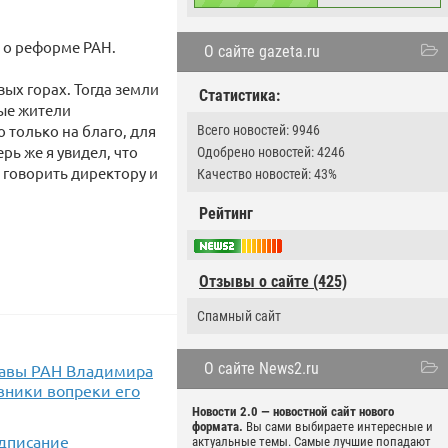
а о реформе РАН.
О сайте gazeta.ru
ых горах. Тогда земли
Статистика:
ные жители
о только на благо, для
Всего новостей: 9946
рь же я увидел, что
Одобрено новостей: 4246
 говорить директору и
Качество новостей: 43%
Рейтинг
Отзывы о сайте (425)
Спамный сайт
О сайте News2.ru
главы РАН Владимира
вники вопреки его
Новости 2.0 — новостной сайт нового
формата.
Вы сами выбираете интересные и
дписание
актуальные темы. Самые лучшие попадают