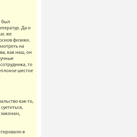
— был
ператур. Да и
ас же
 основ физики.
мотреть на
а, как наш, он
аучные
сотрудника, то
неплохое шестое
альство как-то,
суетиться,
 законам,
нтировали в