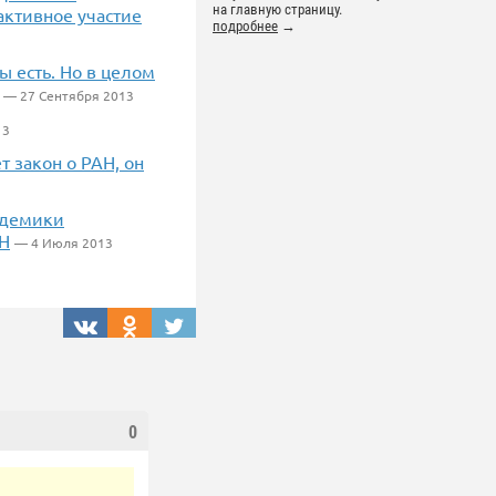
на главную страницу.
активное участие
подробнее
→
ы есть. Но в целом
— 27 Сентября 2013
13
т закон о РАН, он
адемики
АН
— 4 Июля 2013
0