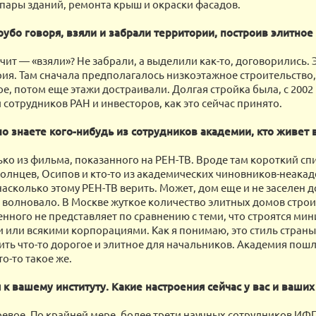
пары зданий, ремонта крыш и окраски фасадов.
грубо говоря, взяли и забрали территории, построив элитное
чит — «взяли»? Не забрали, а выделили как-то, договорились. 
рия. Там сначала предполагалось низкоэтажное строительство
е, потом еще этажи достраивали. Долгая стройка была, с 2002 
 сотрудников РАН и инвесторов, как это сейчас принято.
о знаете кого-нибудь из сотрудников академии, кто живет 
ько из фильма, показанного на РЕН-ТВ. Вроде там короткий сп
олнцев, Осипов и кто-то из академических чиновников-неака
насколько этому РЕН-ТВ верить. Может, дом еще и не заселен д
не волновало. В Москве жуткое количество элитных домов строи
енного не представляет по сравнению с теми, что строятся ми
 или всякими корпорациями. Как я понимаю, это стиль страны
ить что-то дорогое и элитное для начальников. Академия пошла
о-то такое же.
к вашему институту. Какие настроения сейчас у вас и ваших
евое. По крайней мере, более трети научных сотрудников ИФ