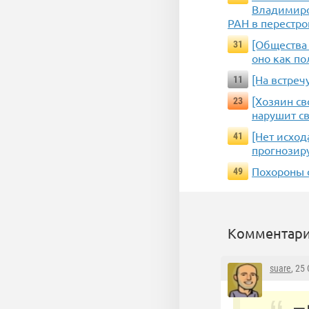
Владимиро
РАН в перестр
[Общества 
31
оно как по
[На встреч
11
[Хозяин св
23
нарушит с
[Нет исхо
41
прогнозир
Похороны 
49
Комментари
suare
, 25
— 