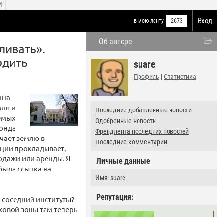
И
Вход
в мою ленту
2673
Об авторе
ливать».
одить
suare
Профиль
|
Статистика
ана
мля и
Последние добавленные новости
емых
Одобренные новости
фонда
Френдлента последних новостей
чает землю в
Последние комментарии
ации прокладывает,
родажи или аренды. Я
Личные данные
была ссылка на
Имя: suare
Репутация:
 и соседний институты?
ковой зоны там теперь