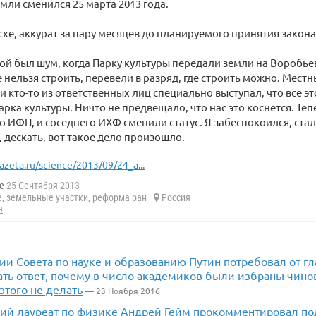
земли сменился 25 марта 2013 года.
асхе, аккурат за пару месяцев до планируемого принятия закон
ой был шум, когда Парку культуры передали земли на Воробьев
де нельзя строить, перевели в разряд, где строить можно. Мест
и кто-то из ответственных лиц специально выступал, что все эт
рка культуры. Ничто не предвещало, что нас это коснется. Тепе
о ИФП, и соседнего ИХФ сменили статус. Я забеспокоился, стал
, дескать, вот такое дело произошло.
azeta.ru/science/2013/09/24_a...
e
25 Сентября 2013
е
,
земельные участки
,
реформа ран
Россия
я
нии Совета по науке и образованию Путин потребовал от 
ать ответ, почему в число академиков были избраны чино
того не делать
— 23 Ноября 2016
ий лауреат по физике Андрей Гейм прокомментировал по