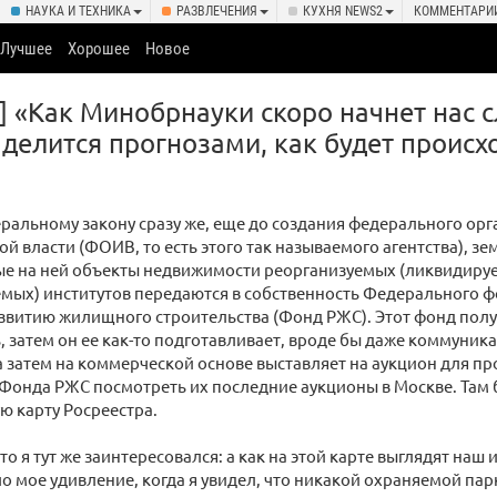
НАУКА И ТЕХНИКА
РАЗВЛЕЧЕНИЯ
КУХНЯ NEWS2
КОММЕНТАРИ
Лучшее
Хорошее
Новое
] «Как Минобрнауки скоро начнет нас с
делится прогнозами, как будет происх
ральному закону сразу же, еще до создания федерального орг
й власти (ФОИВ, то есть этого так называемого агентства), зе
е на ней объекты недвижимости реорганизуемых (ликвидиру
мых) институтов передаются в собственность Федерального 
звитию жилищного строительства (Фонд РЖС). Этот фонд полу
, затем он ее как-то подготавливает, вроде бы даже коммуник
 а затем на коммерческой основе выставляет на аукцион для п
 Фонда РЖС посмотреть их последние аукционы в Москве. Там 
 карту Росреестра.
то я тут же заинтересовался: а как на этой карте выглядят наш
о мое удивление, когда я увидел, что никакой охраняемой пар