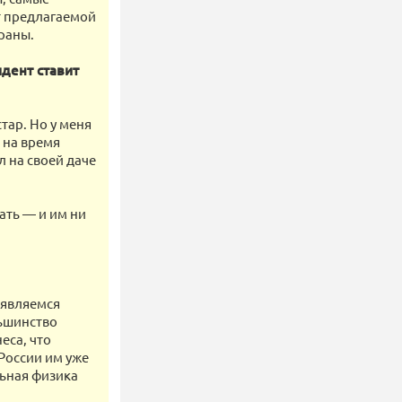
т предлагаемой
раны.
дент ставит
тар. Но у меня
 на время
л на своей даче
ать — и им ни
 являемся
льшинство
еса, что
 России им уже
льная физика