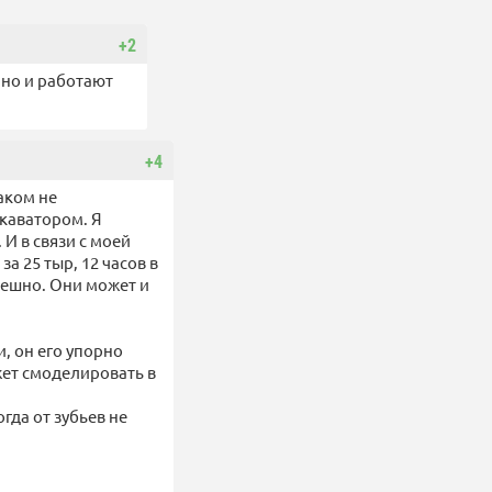
+2
, но и работают
+4
наком не
скаватором. Я
И в связи с моей
а 25 тыр, 12 часов в
спешно. Они может и
, он его упорно
ожет смоделировать в
гда от зубьев не