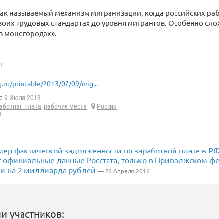
так называемый механизм мигранизации, когда российских р
своих трудовых стандартах до уровня мигрантов. Особенно сло
в моногородах».
u
g.ru/printable/2013/07/09/mig...
e
9 Июля 2013
аботная плата
,
рабочие места
Россия
я
змер фактической задолженности по заработной плате в Р
 официальные данные Росстата, только в Приволжском ф
ти на 2 миллиарда рублей
— 26 Апреля 2016
и участников: