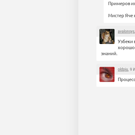
Примеров их
Мистер Яче я
avalonsys
Узбеки 
хорошо 
знаний.
oldpiu
, 9
Процесс