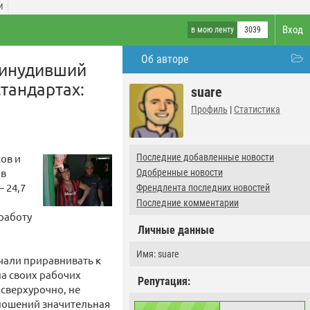
И
Вход
в мою ленту
3039
Об авторе
ринудивший
стандартах:
suare
Профиль
|
Статистика
ов и
Последние добавленные новости
 в
Одобренные новости
 24,7
Френдлента последних новостей
Последние комментарии
работу
Личные данные
Имя: suare
ачали приравнивать к
на своих рабочих
Репутация:
 сверхурочно, не
ношений значительная