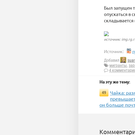
Был запущен 
опускаться в 
складывается 
источник: img.rg.r
Источник:
r
Добавил
suar
мигранты
,
зар
4 комментари
На эту же тему:
Чайка: ра
49
превышает
он больше поч
Комментари