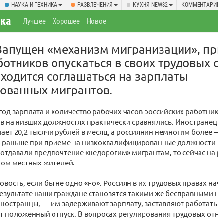
НАУКА И ТЕХНИКА
РАЗВЛЕЧЕНИЯ
КУХНЯ NEWS2
КОММЕНТАРИ
ка
Лучшее
Хорошее
Новое
Запущен «механизм мигранизации», п
ботников опускаться в своих трудовых 
ходится соглашаться на зарплаты
ованных мигрантов.
год зарплата и количество рабочих часов российских работник
в на низших должностях практически сравнялись. Иностранец
ает 20,2 тысячи рублей в месяц, а россиянин немногим более —
ли раньше при приеме на низкоквалифицированные должности
отдавали предпочтение «недорогим» мигрантам, то сейчас на 
ном местных жителей.
овость, если бы не одно «но». Россиян в их трудовых правах н
езультате наши граждане становятся такими же бесправными 
 иностранцы, — им задерживают зарплату, заставляют работать
т положенный отпуск. В вопросах регулирования трудовых от