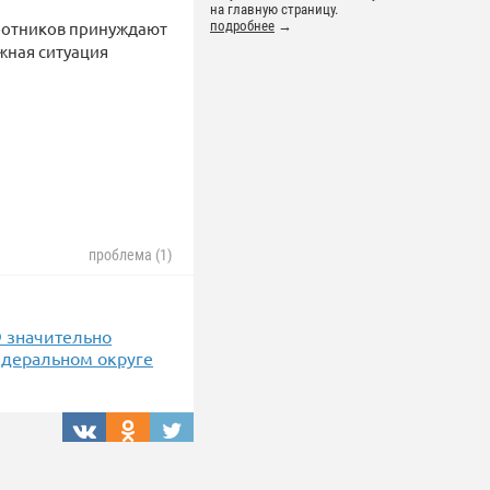
на главную страницу.
аботников принуждают
подробнее
→
жная ситуация
проблема (1)
Ф значительно
едеральном округе