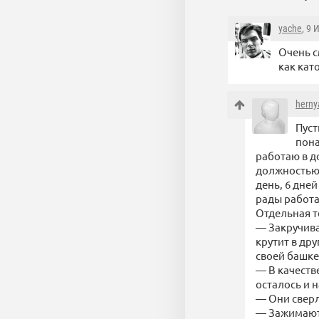
yache
, 9 
Очень с
как ка
herny
Пуст
пона
работаю в д
должностью 
день, 6 дне
рады работат
Отдельная т
— Закручива
крутит в дру
своей башке
— В качеств
осталось и 
— Они сверл
— Зажимают 