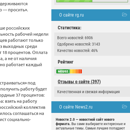
ридерживаются
о — просить».
О сайте rg.ru
ьше российских
Статистика:
льность рабочей недели
Всего новостей: 6906
нцев работают только
Одобрено новостей: 3143
ез выходных среди
Качество новостей: 46%
т 18 процентов. Оплата
, а не от наличия
Рейтинг
чно работает каждый
Отзывы о сайте (397)
страиваться» под
 получить работу будет
Качественная и свежая информация
ордные 37 процентов:
: взять на работу
 российский коллектив
О сайте News2.ru
илось соглашаться на
ист социально-
Новости 2.0 — новостной сайт нового
формата.
Вы сами выбираете интересные и
актуальные темы. Самые лучшие попадают