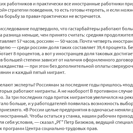
ких работников и практически все иностранные работники п
й» стратегии поведения, то есть готовы «терпеть, и если можн
а борьбу за права» практически не встречается.
 исследование подтвердило, что гастарбайтеры работают бол
та разница меньше, чем принято считать: средняя продолжите
тавляет 57 часов, россиян — 50 часов. Почти четверть иностра
еделю — среди россиян доля таких составляет 39,4 процента. Б
отает 8 процентов, а вот у иностранцев доля таковых достигае
в большей степени зависит от наличия оформленного договора
ражданства — при этом без дополнительной оплаты сверхуро
янин и каждый пятый мигрант.
елают эксперты? Россиянам за последние годы пришлось «под
оторых работают мигранты. А не наоборот! В противном случае
. За три последних года приток мигрантов увеличился на рек
тало больше, и у работодателей появилась возможность выбора
приезжего. «В России целые предприятия в одночасье меняли
иностранный. Чтобы остаться у станка, нашим рабочим приход
я себя условия, — сказал „РГ“ Петр Бизюков, ведущий специал
х программ Центра социально-трудовых прав.