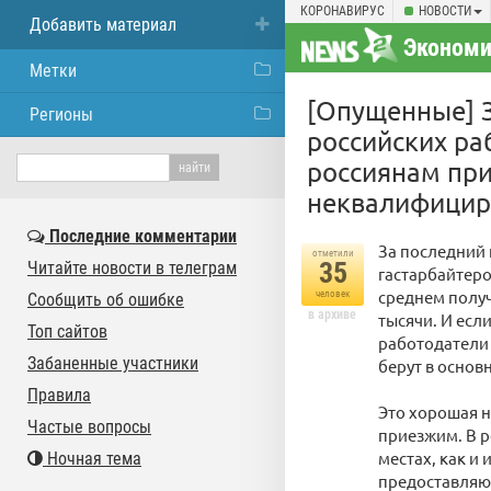
КОРОНАВИРУС
НОВОСТИ
Добавить материал
Экономи
Метки
[Опущенные] 
Регионы
российских ра
россиянам при
неквалифицир
Последние комментарии
За последний 
отметили
35
Читайте новости в телеграм
гастарбайтеро
среднем получ
человек
Сообщить об ошибке
в архиве
тысячи. И ес
Топ сайтов
работодатели 
Забаненные участники
берут в основ
Правила
Это хорошая н
Частые вопросы
приезжим. В р
местах, как и
Ночная тема
предоставляю