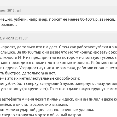
Июля 2013 ,
url
мешно, узбеки, например, просят не менее 80-100 т.р. за месяц
торжные…
a
, 9 Июля 2013 ,
url
ь просят, да только кто им даст. С тем как работают узбеки я з
слышке. За 80-100 тыр они разве что могут конкурировать с эк
олжности ИТР на предприятии на котором используют узбеков. 
мне приходится с ними плотно контактировать. Работают они з
й в неделю. Усердности у них я не замечал, работаю вполне не
ь быстрее, да только ума нет.
ема это их интеллектуальные способности:
ет узбек болт сверху, следующий нужно завернуть снизу детали
гую сторону (откручивает). То есть он даже такую ерудну не м
.
е артефакта у меня лежит пильный диск, они им пилили даже ко
намёка, и он стал абсолютно гладким.
ят железо ударной дрелью с включенным ударом.
сверло с конусом морзе в обычный патрон.