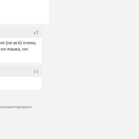
+7
е (не все) очень
ни языка, ни
+1
 комментировать