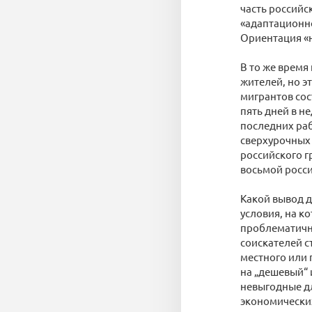
часть российс
«адаптационно
Ориентация «н
В то же время
жителей, но э
мигрантов сос
пять дней в н
последних раб
сверхурочных 
российского г
восьмой росси
Какой вывод д
условия, на к
проблематично
соискателей с
местного или 
на „дешевый“ 
невыгодные дл
экономически