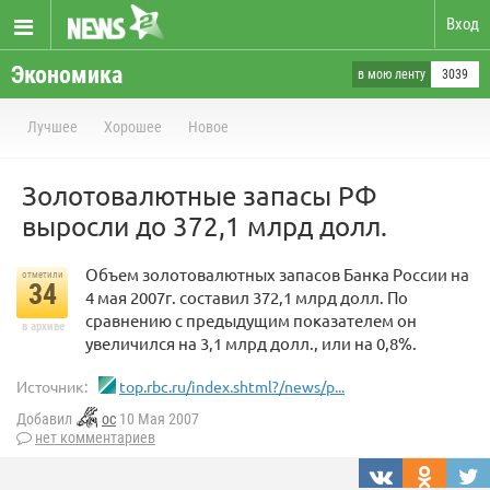
Вход
Экономика
в мою ленту
3039
Лучшее
Хорошее
Новое
Золотовалютные запасы РФ
выросли до 372,1 млрд долл.
Объем золотовалютных запасов Банка России на
отметили
34
4 мая 2007г. составил 372,1 млрд долл. По
сравнению с предыдущим показателем он
в архиве
увеличился на 3,1 млрд долл., или на 0,8%.
Источник:
top.rbc.ru/index.shtml?/news/p...
Добавил
oc
10 Мая 2007
нет комментариев