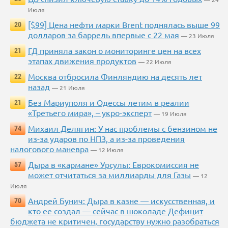
Июля
[$99] Цена нефти марки Brent поднялась выше 99
20
долларов за баррель впервые с 22 мая
— 23 Июля
ГД приняла закон о мониторинге цен на всех
21
этапах движения продуктов
— 22 Июля
Москва отбросила Финляндию на десять лет
22
назад
— 21 Июля
Без Мариуполя и Одессы летим в реалии
21
«Третьего мира», – укро-эксперт
— 19 Июля
Михаил Делягин: У нас проблемы с бензином не
74
из-за ударов по НПЗ, а из-за проведения
налогового маневра
— 12 Июля
Дыра в «кармане» Урсулы: Еврокомиссия не
57
может отчитаться за миллиарды для Газы
— 12
Июля
Андрей Бунич: Дыра в казне — искусственная, и
70
кто ее создал — сейчас в шоколаде Дефицит
бюджета не критичен, государству нужно разобраться