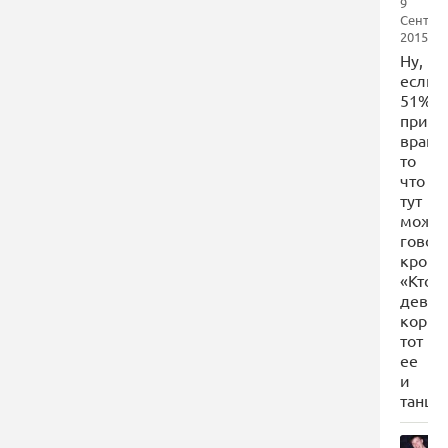
9
Сентяб
2015
Ну,
если
51%
прина
врага
то
что
тут
можн
говори
кроме
«Кто
девуш
корми
тот
ее
и
танцуе