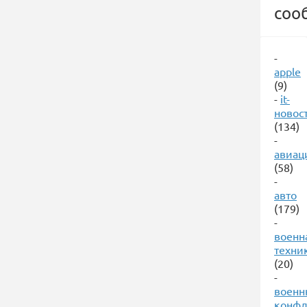
соо
-
apple
(9)
-
it-
новос
(134)
-
авиац
(58)
-
авто
(179)
-
военн
техни
(20)
-
военн
конф