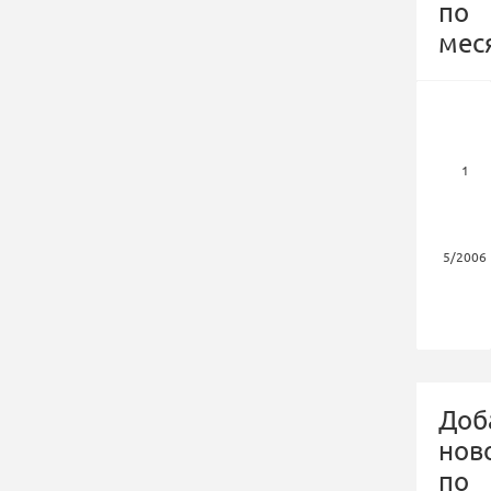
по
мес
1
5/2006
Доб
нов
по