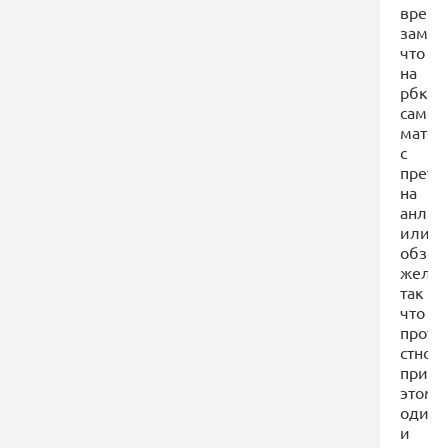
время
замет
что
на
рбк
самоп
матер
с
прете
на
анлит
или
обзор
желтя
так
что
проти
стнов
при
этом
один
и