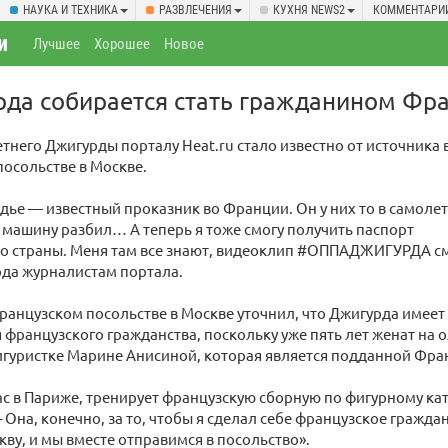
НАУКА И ТЕХНИКА
РАЗВЛЕЧЕНИЯ
КУХНЯ NEWS2
КОММЕНТАРИ
и
Лучшее
Хорошее
Новое
рда собирается стать гражданином Фр
етнего Джигурды порталу Heat.ru стало известно от источника 
осольстве в Москве.
ье — известный проказник во Франции. Он у них то в самоле
 машину разбил… А теперь я тоже смогу получить паспорт
о страны. Меня там все знают, видеоклип #ОППАДЖИГУРДА см
рда журналистам портала.
ранцузском посольстве в Москве уточнил, что Джигурда имее
 французского гражданства, поскольку уже пять лет женат на
игуристке Марине Анисиной, которая является подданной Фра
с в Париже, тренирует французскую сборную по фигурному ка
– Она, конечно, за то, чтобы я сделал себе французское гражда
кву, и мы вместе отправимся в посольство».