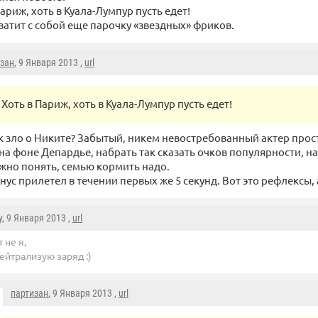
Париж, хоть в Куала-Лумпур пусть едет!
ватит с собой еще парочку «звездных» фриков.
изан
, 9 Января 2013 ,
url
Хоть в Париж, хоть в Куала-Лумпур пусть едет!
к зло о Никите? Забытый, никем невостребованный актер про
на фоне Депардье, набрать так сказать очков популярности, н
ожно понять, семью кормить надо.
нус прилетел в течении первых же 5 секунд. Вот это рефлексы,
у
, 9 Января 2013 ,
url
т не я,
ейтрализую заряд :)
партизан
, 9 Января 2013 ,
url