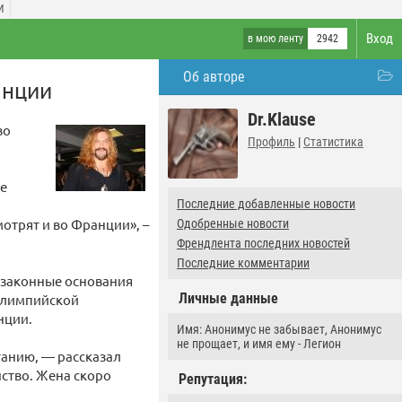
И
Вход
в мою ленту
2942
Об авторе
анции
Dr.Klause
во
Профиль
|
Статистика
те
Последние добавленные новости
отрят и во Франции», –
Одобренные новости
Френдлента последних новостей
Последние комментарии
т законные основания
Личные данные
 олимпийской
нции.
Имя: Анонимус не забывает, Анонимус
не прощает, и имя ему - Легион
танию, — рассказал
нство. Жена скоро
Репутация: