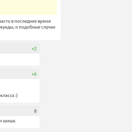
часто в последнее время
екунды, и подобные случаи
+2
+6
ласса :)
0
ни шиша.