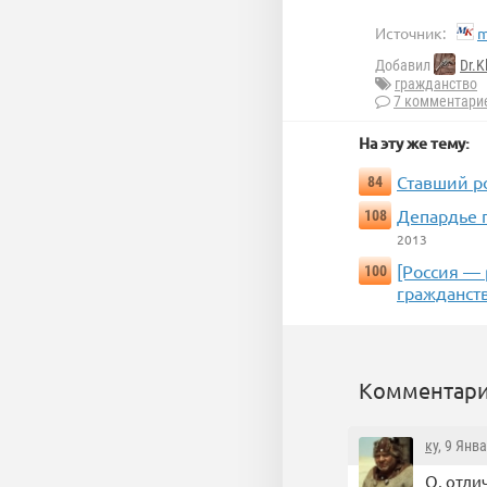
Источник:
m
Добавил
Dr.K
гражданство
7 комментари
На эту же тему:
Ставший р
84
Депардье 
108
2013
[Россия — 
100
гражданст
Комментари
ку
, 9 Янв
О, отли