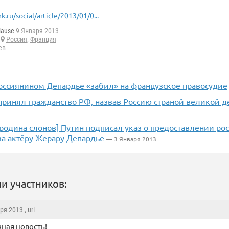
k.ru/social/article/2013/01/0...
lause
9 Января 2013
Россия
,
Франция
ев
оссиянином Депардье «забил» на французское правосудие
принял гражданство РФ, назвав Россию страной великой 
родина слонов] Путин подписал указ о предоставлении ро
ва актёру Жерару Депардье
— 3 Января 2013
и участников:
аря 2013 ,
url
чная новость!