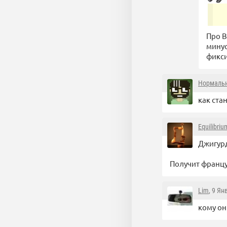
Про В
минус
фикси
Нормаль
как стан
Equilibriu
Джигурд
Получит францу
Lim
, 9 Ян
кому он