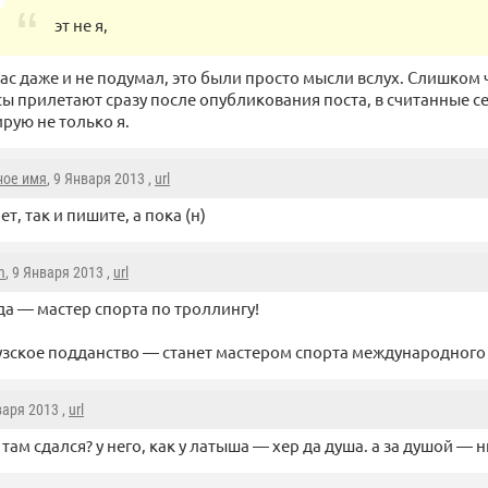
эт не я,
ас даже и не подумал, это были просто мысли вслух. Слишком 
ы прилетают сразу после опубликования поста, в считанные с
рую не только я.
ное имя
, 9 Января 2013 ,
url
ет, так и пишите, а пока (н)
m
, 9 Января 2013 ,
url
а — мастер спорта по троллингу!
зское подданство — станет мастером спорта международного к
варя 2013 ,
url
 там сдался? у него, как у латыша — хер да душа. а за душой — 