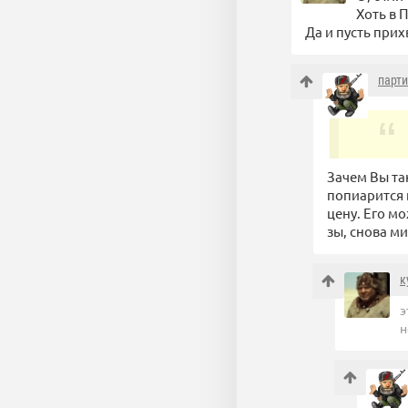
Хоть в 
Да и пусть прих
парт
Зачем Вы та
попиарится 
цену. Его м
зы, снова ми
к
э
н