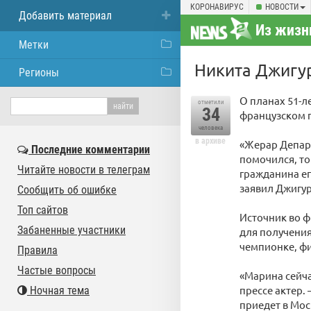
КОРОНАВИРУС
НОВОСТИ
Добавить материал
Из жизн
Метки
Никита Джигу
Регионы
О планах 51-л
отметили
34
французском п
человека
в архиве
«Жерар Депард
Последние комментарии
помочился, то
Читайте новости в телеграм
гражданина ег
заявил Джигу
Сообщить об ошибке
Топ сайтов
Источник во ф
Забаненные участники
для получения
чемпионке, ф
Правила
Частые вопросы
«Марина сейча
прессе актер. 
Ночная тема
приедет в Мос