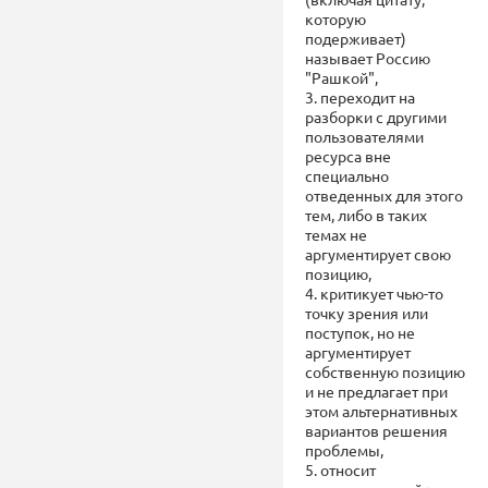
которую
подерживает)
называет Россию
"Рашкой",
3. переходит на
разборки с другими
пользователями
ресурса вне
специально
отведенных для этого
тем, либо в таких
темах не
аргументирует свою
позицию,
4. критикует чью-то
точку зрения или
поступок, но не
аргументирует
собственную позицию
и не предлагает при
этом альтернативных
вариантов решения
проблемы,
5. относит