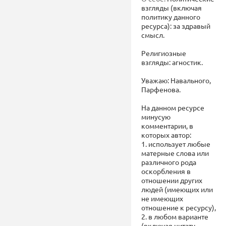
взгляды (включая
политику данного
ресурса): за здравый
смысл.
Религиозные
взгляды: агностик.
Уважаю: Навального,
Парфенова.
На данном ресурсе
минусую
комментарии, в
которых автор:
1. использует любые
матерные слова или
различного рода
оскорбления в
отношении других
людей (имеющих или
не имеющих
отношение к ресурсу),
2. в любом варианте
(включая цитату,