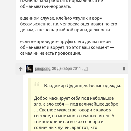
ПЖиВ начала работать нормально, а не
обманывать-и-воровать.
в данном случае, клеймо «жулик и вор»
бессмысленно, т.к. человека оценивают по его
делам, а не по партийной принадлежности.
если не приведете пруфы о его делах где он
обманывает и ворует, то этот ваш коммент —
самая ни на есть провокация.
pingpong
, 30 Декабря 2011 ,
url
0
Владимир Дудинцев. Белые одежды.
Добро маскирует себя под небольшое
зло, а зло себя — под величайшее добро.
… Светлое мужество говорит: какое я
светлое, на мне много темных пятен. А
темное кричит: я все из серебра и
солнечных лучей, враг тот, кто