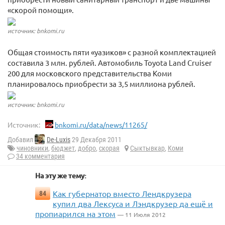
«скорой помощи».
источник: bnkomi.ru
Общая стоимость пяти «уазиков» с разной комплектацией
составила 3 млн. рублей. Автомобиль Toyota Land Cruiser
200 для московского представительства Коми
планировалось приобрести за 3,5 миллиона рублей.
источник: bnkomi.ru
Источник:
bnkomi.ru/data/news/11265/
Добавил
De-Luxis
29 Декабря 2011
чиновники
,
бюджет
,
добро
,
скорая
Сыктывкар
,
Коми
34 комментария
На эту же тему:
Как губернатор вместо Лендкрузера
84
купил два Лексуса и Лэндкрузер да ещё и
пропиарился на этом
— 11 Июля 2012