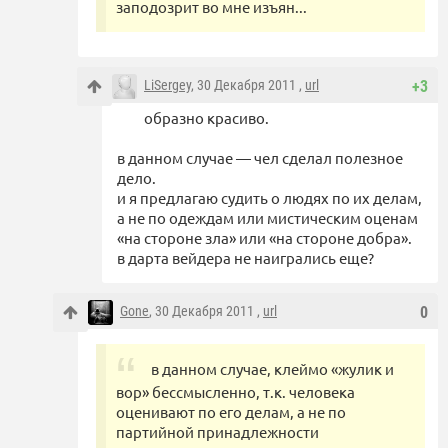
заподозрит во мне изъян...
LiSergey
, 30 Декабря 2011 ,
url
+3
образно красиво.
в данном случае — чел сделал полезное
дело.
и я предлагаю судить о людях по их делам,
а не по одеждам или мистическим оценам
«на стороне зла» или «на стороне добра».
в дарта вейдера не наигрались еще?
Gone
, 30 Декабря 2011 ,
url
0
в данном случае, клеймо «жулик и
вор» бессмысленно, т.к. человека
оценивают по его делам, а не по
партийной принадлежности