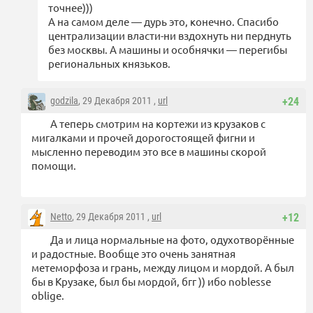
точнее)))
А на самом деле — дурь это, конечно. Спасибо
централизации власти-ни вздохнуть ни перднуть
без москвы. А машины и особнячки — перегибы
региональных князьков.
godzila
, 29 Декабря 2011 ,
url
+24
А теперь смотрим на кортежи из крузаков с
мигалками и прочей дорогостоящей фигни и
мысленно переводим это все в машины скорой
помощи.
Netto
, 29 Декабря 2011 ,
url
+12
Да и лица нормальные на фото, одухотворённые
и радостные. Вообще это очень занятная
метеморфоза и грань, между лицом и мордой. А был
бы в Крузаке, был бы мордой, бгг )) ибо noblesse
oblige.