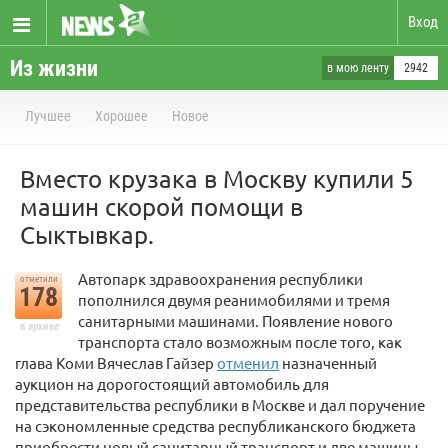
Вход
Из жизни
в мою ленту
2942
Лучшее
Хорошее
Новое
Вместо крузака в Москву купили 5
машин скорой помощи в
Сыктывкар.
Автопарк здравоохранения республики
отметили
178
пополнился двумя реанимобилями и тремя
санитарными машинами. Появление нового
в архиве
транспорта стало возможным после того, как
глава Коми Вячеслав Гайзер
отменил
назначенный
аукцион на дорогостоящий автомобиль для
представительства республики в Москве и дал поручение
на сэкономленные средства республиканского бюджета
приобрести новый санитарный транспорт и две машины