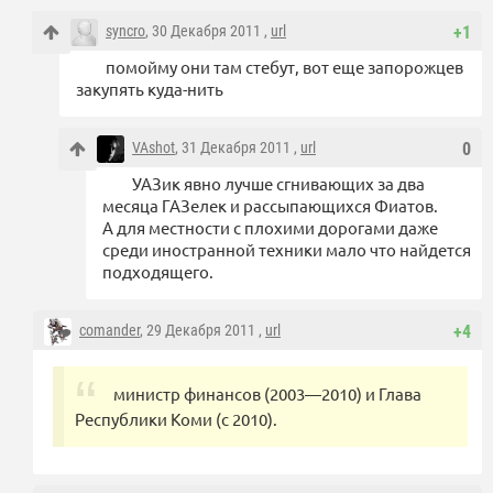
syncro
, 30 Декабря 2011 ,
url
+1
помойму они там стебут, вот еще запорожцев
закупять куда-нить
VAshot
, 31 Декабря 2011 ,
url
0
УАЗик явно лучше сгнивающих за два
месяца ГАЗелек и рассыпающихся Фиатов.
А для местности с плохими дорогами даже
среди иностранной техники мало что найдется
подходящего.
comander
, 29 Декабря 2011 ,
url
+4
министр финансов (2003—2010) и Глава
Республики Коми (с 2010).