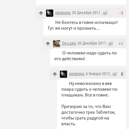
pingpong
, 30 Декабря 2011 ,
url
-1
Не боитесь в говне испачкацо?
Тут же могут и прознать…
De-Luxis
, 30 Декабря 2011 ,
url
+1
О человеке надо судить по
его действиям!
pingpong
, 6 Января 2012 ,
url
0
Ну невозможно в век
пиара судить о человеке по
плащикам. Все в говне.
Презираю за то, что Вам
достаточно трех Таблеток,
чтобы срать радугой на
власть.