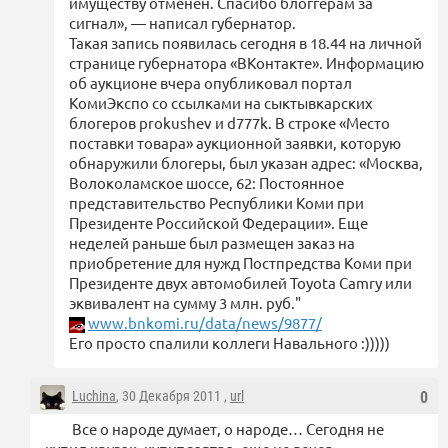
имуществу отменен. Спасибо блоггерам за
сигнал», — написал губернатор.
Такая запись появилась сегодня в 18.44 на личной
странице губернатора «ВКонтакте». Информацию
об аукционе вчера опубликовал портал
КомиЭкспо со ссылками на сыктывкарских
блогеров prokushev и d777k. В строке «Место
поставки товара» аукционной заявки, которую
обнаружили блогеры, был указан адрес: «Москва,
Волоколамское шоссе, 62: Постоянное
представительство Республики Коми при
Президенте Российской Федерации». Еще
неделей раньше был размещен заказ на
приобретение для нужд Постпредства Коми при
Президенте двух автомобилей Toyota Camry или
эквивалент на сумму 3 млн. руб."
www.bnkomi.ru/data/news/9877/
Его просто спалили коллеги Навального :)))))
Luchina
, 30 Декабря 2011 ,
url
0
Все о народе думает, о народе… Сегодня не