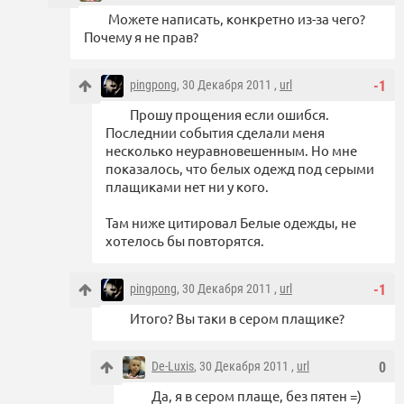
Можете написать, конкретно из-за чего?
Почему я не прав?
pingpong
, 30 Декабря 2011 ,
url
-1
Прошу прощения если ошибся.
Последнии события сделали меня
несколько неуравновешенным. Но мне
показалось, что белых одежд под серыми
плащиками нет ни у кого.
Там ниже цитировал Белые одежды, не
хотелось бы повторятся.
pingpong
, 30 Декабря 2011 ,
url
-1
Итого? Вы таки в сером плащике?
De-Luxis
, 30 Декабря 2011 ,
url
0
Да, я в сером плаще, без пятен =)