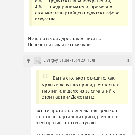
8 % — трудятся в здравоохранении,
4 % — предприниматели, примерно
столько же партийцев трудятся в сфере
искусства.
Не надо в мой адрес такое писать.
Перевоспитывайте хомячков.
LiSergey
, 31 Декабря 2011 ,
url
0
Вы на столько не видите, как
ярлыки лепят по принадлежности к
партии или даже из-за симпатий к
этой партии? Даже на н2.
вот я и против налеплевания ярлыков
только по партийной принадлежности.
и тут против этого выступаю.
партийная принадлежность — достаточно