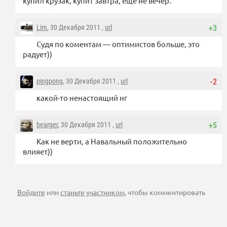
купил крузак, купит завтра, еще не вечер.
Lim
, 30 Декабря 2011 ,
url
+3
Судя по коментам — оптимистов больше, это
радует))
pingpong
, 30 Декабря 2011 ,
url
-2
какой-то ненастоящий нг
bearger
, 30 Декабря 2011 ,
url
+5
Как не верти, а Навальный положительно
влияет))
Войдите
или
станьте участником
, чтобы комментировать