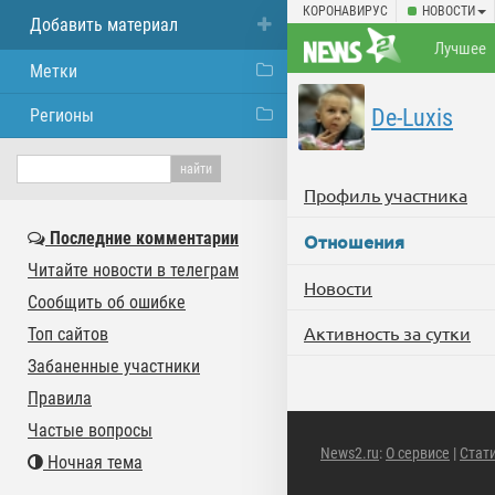
КОРОНАВИРУС
НОВОСТИ
Добавить материал
Лучшее
Метки
De-Luxis
Регионы
Профиль участника
Последние комментарии
Отношения
Читайте новости в телеграм
Новости
Сообщить об ошибке
Активность за сутки
Топ сайтов
Забаненные участники
Правила
Частые вопросы
News2.ru
:
О сервисе
|
Стат
Ночная тема