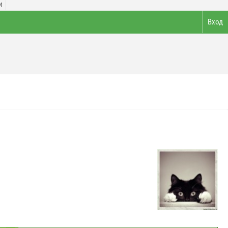
И
Вход