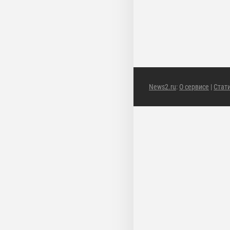
News2.ru
:
О сервисе
|
Стат