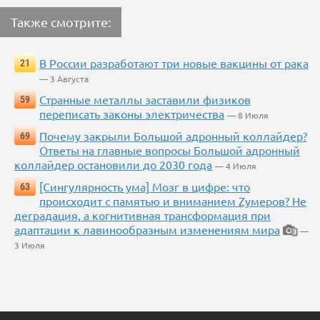
Также смотрите:
В России разработают три новые вакцины от рака
21
— 3 Августа
Странные металлы заставили физиков
59
переписать законы электричества
— 8 Июля
Почему закрыли Большой адронный коллайдер?
69
Ответы на главные вопросы Большой адронный
коллайдер остановили до 2030 года
— 4 Июля
[Сингулярность ума] Мозг в цифре: что
63
происходит с памятью и вниманием Zумеров? Не
деградация, а когнитивная трансформация при
адаптации к лавинообразным изменениям мира
—
3
3 Июля