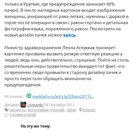
только в Уругвае, где предупреждение занимает 80%
пачки). В число наглядных картинок входят изображения
женщины, умирающей от рака легких, мужчины с дыркой в
горле после операции в связи с раком гортани и детальная
фотография языка, пораженного раком. Посмотреть на
новый дизайн пачек можно
здесь
.
Министр здравоохранения Леона Аглуккак признает:
картинки призваны вызвать резкую ответную реакцию у
людей, ведь они, действительно, страшные. Пойти на столь
решительные меры правительство вынудил тот факт, что
со временем люди привыкли к старому дизайну пачек и
просто перестали обращать внимание на
предупреждения.
Источник:
meddaily.ru/article/28sep2011/...
Добавил
Leonardo
28 Сентября 2011
сигареты
,
фотографии
,
курение
,
табак
Канада
1 комментарий
На эту же тему: