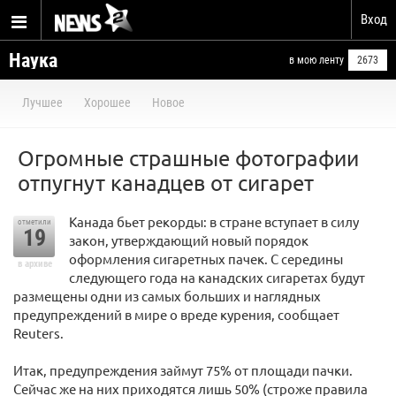
Вход
Наука
в мою ленту
2673
Лучшее
Хорошее
Новое
Огромные страшные фотографии
отпугнут канадцев от сигарет
Канада бьет рекорды: в стране вступает в силу
отметили
19
закон, утверждающий новый порядок
оформления сигаретных пачек. С середины
в архиве
следующего года на канадских сигаретах будут
размещены одни из самых больших и наглядных
предупреждений в мире о вреде курения, сообщает
Reuters.
Итак, предупреждения займут 75% от площади пачки.
Сейчас же на них приходятся лишь 50% (строже правила