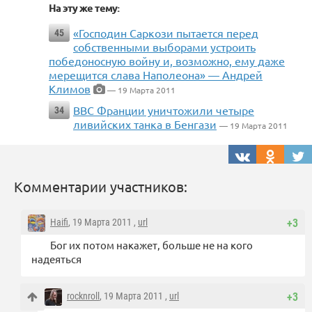
На эту же тему:
«Господин Саркози пытается перед
45
собственными выборами устроить
победоносную войну и, возможно, ему даже
мерещится слава Наполеона» — Андрей
Климов
— 19 Марта 2011
ВВС Франции уничтожили четыре
34
ливийских танка в Бенгази
— 19 Марта 2011
Комментарии участников:
Haifi
, 19 Марта 2011 ,
url
+3
Бог их потом накажет, больше не на кого
надеяться
rocknroll
, 19 Марта 2011 ,
url
+3