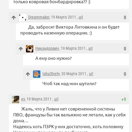
только ковровая бомбардировка?? :)
Dreammaker
, 19 Марта 2011 ,
url
0
Да, забросят Виктора Литовкина и он будет
проводить наземную операцию. :)
Никандрович
, 19 Марта 2011 ,
url
0
А ему оно нужно?
IshuOtvety
, 20 Марта 2011 ,
url
0
Чтоб так над ним шутили?
ку
, 19 Марта 2011 ,
url
+9
Жаль, что у Ливии нет современной системы
ПВО, французы бы так вальяжно не летали, как у себя
дома…
Надеюсь хоть ПЗРК у них достаточно, хоть половину