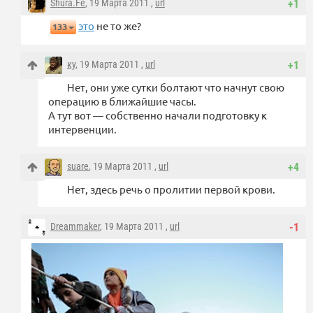
Shura.Fe
, 19 Марта 2011 ,
url
+1
это
не то же?
133
ку
, 19 Марта 2011 ,
url
+1
Нет, они уже сутки болтают что начнут свою
операцию в ближайшие часы.
А тут вот — собственно начали подготовку к
интервенции.
suare
, 19 Марта 2011 ,
url
+4
Нет, здесь речь о пролитии первой крови.
Dreammaker
, 19 Марта 2011 ,
url
-1