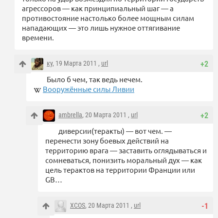
агрессоров — как принципиальный шаг — а
противостояние настолько более мощным силам
нападающих — это лишь нужное оттягивание
времени.
ку
, 19 Марта 2011 ,
url
+2
Было б чем, так ведь нечем.
Вооружённые силы Ливии
ambrella
, 20 Марта 2011 ,
url
+2
диверсии(теракты) — вот чем. —
перенести зону боевых действий на
территорию врага — заставить оглядываться и
сомневаться, понизить моральный дух — как
цель терактов на территории Франции или
GB…
XCOS
, 20 Марта 2011 ,
url
-1