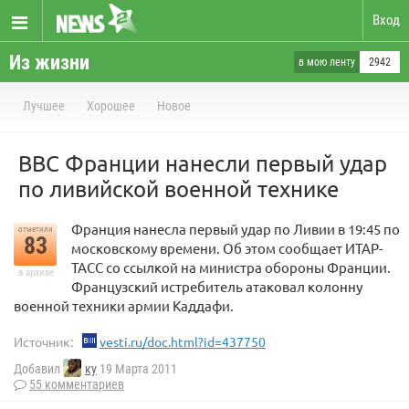
Вход
Из жизни
в мою ленту
2942
Лучшее
Хорошее
Новое
ВВС Франции нанесли первый удар
по ливийской военной технике
Франция нанесла первый удар по Ливии в 19:45 по
отметили
83
московскому времени. Об этом сообщает ИТАР-
ТАСС со ссылкой на министра обороны Франции.
в архиве
Французский истребитель атаковал колонну
военной техники армии Каддафи.
Источник:
vesti.ru/doc.html?id=437750
Добавил
ку
19 Марта 2011
55 комментариев