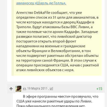
авианосец «Шарль де Голль».
Агентство DebkaFile сообщает, что уже
определен список из 31 цели для авианалетов, в
числе которых находится и дворец Каддафи в
Триполи. Будут атакованы базы ВВС Ливии, а
также полевые части армии Каддафи. Западные
разведки полагают, что ливийский диктатор
постарается открыть второй фронт
нападениями на военные и гражданские
объекты Франции и Великобритании, в том
числе подвергнет ракетным обстрелам объекты
на территории самой Франции. В этом случае к
операции присоединятся США, начав с ракетной
атаки ливийских объектов с моря.
ку
, 19 Марта 2011 ,
url
+15
В эфире программы «вести» прозвучало, что
США уже нанесли ракетные удары по Ливии.
Пока официального подтверждения нет.