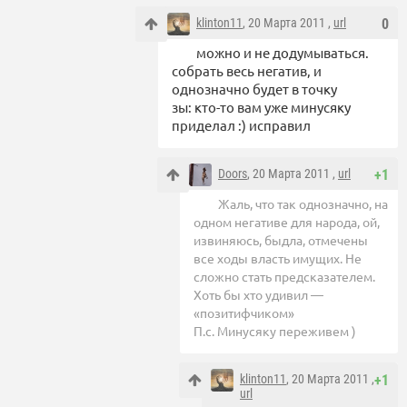
klinton11
, 20 Марта 2011 ,
url
0
можно и не додумываться.
собрать весь негатив, и
однозначно будет в точку
зы: кто-то вам уже минусяку
приделал :) исправил
Doors
, 20 Марта 2011 ,
url
+1
Жаль, что так однозначно, на
одном негативе для народа, ой,
извиняюсь, быдла, отмечены
все ходы власть имущих. Не
сложно стать предсказателем.
Хоть бы хто удивил —
«позитифчиком»
П.с. Минусяку переживем )
klinton11
, 20 Марта 2011 ,
+1
url