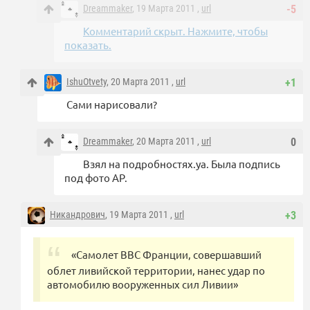
Dreammaker
, 19 Марта 2011 ,
url
-5
Комментарий скрыт. Нажмите, чтобы
показать.
IshuOtvety
, 20 Марта 2011 ,
url
+1
Сами нарисовали?
Dreammaker
, 20 Марта 2011 ,
url
0
Взял на подробностях.уа. Была подпись
под фото AP.
Никандрович
, 19 Марта 2011 ,
url
+3
«Самолет ВВС Франции, совершавший
облет ливийской территории, нанес удар по
автомобилю вооруженных сил Ливии»