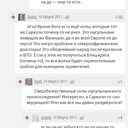
ну да — мир то есть
Doors
, 19 Марта 2011 ,
url
+10
Ы-ы! Кроме Бога есть ещё силы, которые тот
же Саркози почему-то не учел. Это мусульмане
живущие во Франции, да и во всей Европе их до
черта! Это негро-арабские и североафриканские
диаспоры! Это обедневший народ после кризисов
и ВТО. Если у этих не получиться блиц-крига
(почему-то), то вся война будет охренительные
грабли для нынешних правителей.
Haifi
, 19 Марта 2011 ,
url
+1
Сверхбожественные силы мусульманского
происхождения? Интересно, а Саркози-то сам
верующий? Или как все мы давно разуверился?
pronin
, 19 Марта 2011 ,
url
+4
если он не забыл кто он по нации то