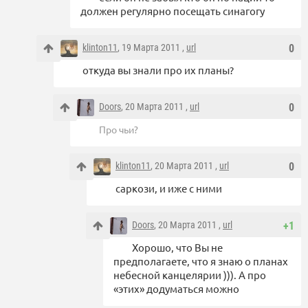
должен регулярно посещать синагогу
klinton11
, 19 Марта 2011 ,
url
0
откуда вы знали про их планы?
Doors
, 20 Марта 2011 ,
url
0
Про чьи?
klinton11
, 20 Марта 2011 ,
url
0
саркози, и иже с ними
Doors
, 20 Марта 2011 ,
url
+1
Хорошо, что Вы не
предполагаете, что я знаю о планах
небесной канцелярии ))). А про
«этих» додуматься можно