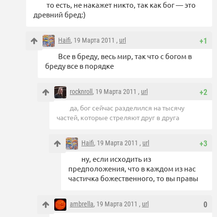
то есть, не накажет никто, так как бог — это
древний бред:)
Haifi
, 19 Марта 2011 ,
url
+1
Все в бреду, весь мир, так что с богом в
бреду все в порядке
rocknroll
, 19 Марта 2011 ,
url
+2
да, бог сейчас разделился на тысячу
частей, которые стреляют друг в друга
Haifi
, 19 Марта 2011 ,
url
+3
ну, если исходить из
предположения, что в каждом из нас
частичка божественного, то вы правы
ambrella
, 19 Марта 2011 ,
url
0