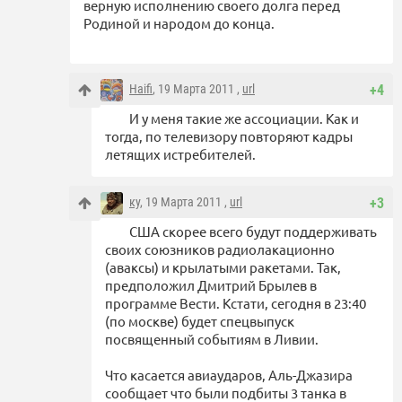
верную исполнению своего долга перед
Родиной и народом до конца.
Haifi
, 19 Марта 2011 ,
url
+4
И у меня такие же ассоциации. Как и
тогда, по телевизору повторяют кадры
летящих истребителей.
ку
, 19 Марта 2011 ,
url
+3
США скорее всего будут поддерживать
своих союзников радиолакационно
(аваксы) и крылатыми ракетами. Так,
предположил Дмитрий Брылев в
программе Вести. Кстати, сегодня в 23:40
(по москве) будет спецвыпуск
посвященный событиям в Ливии.
Что касается авиаударов, Аль-Джазира
сообщает что были подбиты 3 танка в