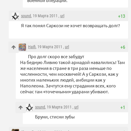
военной операции.
sound
, 19 Марта 2011 ,
url
+13
Я так понял Саркози не хочет возвращать долг?
Haifi
, 19 Марта 2011 ,
url
+6
Про долг скоро все забудут
На бедную Ливию такой армадой навалились! Там
же населения в стране в три раза меньше по
численности, чем москвичей! А у Саркози, как у
многих маленьких людей, амбиции как у
Наполеона. Зачтутся ему страдания всех, кого
сейчас там «точечными» ударами убивают.
sound
, 19 Марта 2011 ,
url
+1
Бруни, стисни зубы