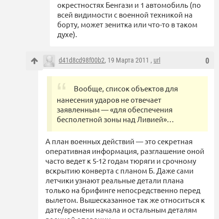
окрестностях Бенгази и 1 автомобиль (по
всей видимости с военной техникой на
борту, может зенитка или что-то в таком
духе).
d41d8cd98f00b2
, 19 Марта 2011 ,
url
0
Вообще, список объектов для
нанесения ударов не отвечает
заявленным — «для обеспечения
бесполетной зоны над Ливией»…
А план военных действий — это секретная
оперативная информация, разглашение оной
часто ведет к 5-12 годам тюряги и срочному
вскрытию конверта с планом Б. Даже сами
летчики узнают реальные детали плана
только на брифинге непосредственно перед
вылетом. Вышесказанное так же относиться к
дате/времени начала и остальным деталям