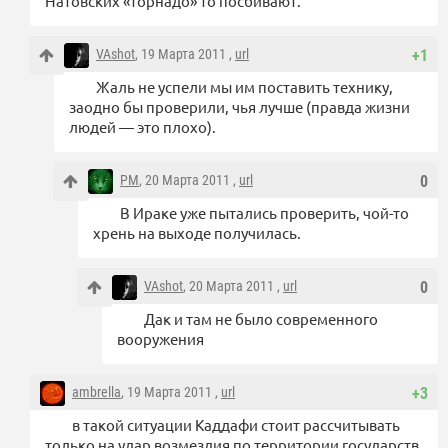
Натовских «торнадо» то посбивают.
VAshot
, 19 Марта 2011 ,
url
+1
Жаль не успели мы им поставить технику,
заодно бы проверили, чья лучше (правда жизни
людей — это плохо).
PM
, 20 Марта 2011 ,
url
0
В Ираке уже пытались проверить, чой-то
хрень на выходе получилась.
VAshot
, 20 Марта 2011 ,
url
0
Дак и там не было современного
вооружения
ambrella
, 19 Марта 2011 ,
url
+3
в такой ситуации Каддафи стоит рассчитывать
только на удар возмездия по территории государств