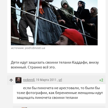
источник: podrobnosti.ua
Дети идут защизать своими телами Каддафи, внизу
военный. Странно всё это.
rocknroll
, 19 Марта 2011 ,
url
+2
если бы пиночета не арестовали, то были бы
тоже фотографии, как беременные женщины идут
защищать пиночета своими телами