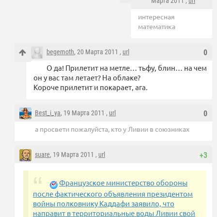
Марта 2011 ,
url
интересная
математика
begemoth
, 20 Марта 2011 ,
url
0
О да! Прилетит на метле… тьфу, блин… на чем
он у вас там летает? На облаке?
Короче прилетит и покарает, ага.
Best_i_ya
, 19 Марта 2011 ,
url
0
а просвети пожалуйста, кто у Ливии в союзниках
suare
, 19 Марта 2011 ,
url
+3
Французское министерство обороны
после фактического объявления президентом
войны полковнику Каддафи заявило, что
направит в территориальные воды Ливии свой