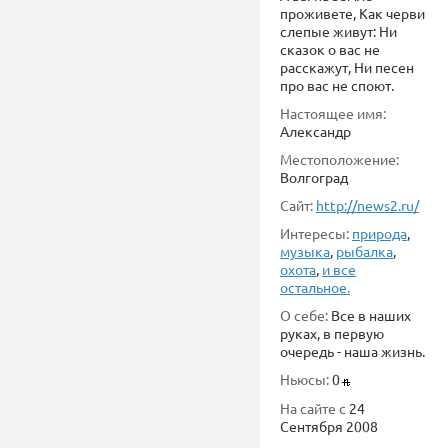
проживете, Как черви
слепые живут: Ни
сказок о вас не
расскажут, Ни песен
про вас не споют.
Настоящее имя:
Александр
Местоположение:
Волгоград
Сайт:
http://news2.ru/
Интересы:
природа
,
музыка
,
рыбалка
,
охота
,
и все
остальное.
О себе:
Все в наших
руках, в первую
очередь - наша жизнь.
Ньюсы:
0
На сайте с
24
Сентября 2008