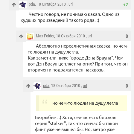
pda
, 18 Октября 2010 ,
url
+2
Честно говоря, не понимаю какая. Одно из
худших произведений такого рода. :)
Max Folder
, 18 Октября 2010 ,
url
0
Абсолютно нереалистичная сказка, но чем-
то людям на душу легла.
Как заметили ниже "вроде Дэна Брауна". Чем
вот Дэн Браун цепляет многих? При том, что он
вторичен и подражателен насквозь.
pda
, 18 Октября 2010 ,
url
0
но чем-то людям на душу легла
Безрыбем. :) Хотя, сейчас есть близкая
серия "stalker", так что сейчас бы такой
финт уже не вышел бы. Но, метро уже