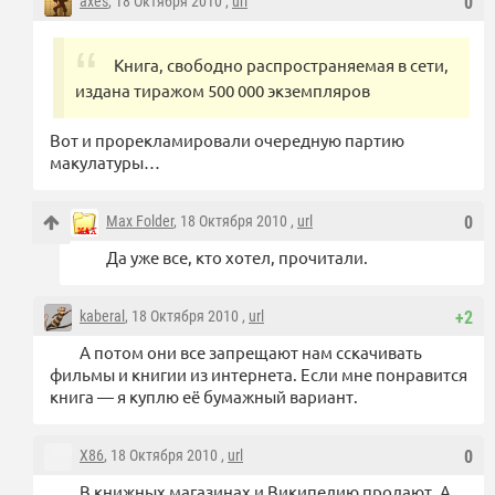
axes
, 18 Октября 2010 ,
url
0
Книга, свободно распространяемая в сети,
издана тиражом 500 000 экземпляров
Вот и прорекламировали очередную партию
макулатуры…
Max Folder
, 18 Октября 2010 ,
url
0
Да уже все, кто хотел, прочитали.
kaberal
, 18 Октября 2010 ,
url
+2
А потом они все запрещают нам сскачивать
фильмы и книгии из интернета. Если мне понравится
книга — я куплю её бумажный вариант.
X86
, 18 Октября 2010 ,
url
0
В книжных магазинах и Википедию продают. А