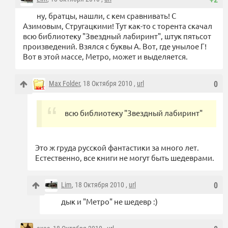
ну, братцы, нашли, с кем сравнивать! С
Азимовым, Стругацкими! Тут как-то с торента скачал
всю библиотеку "Звездный лабиринт", штук пятьсот
произведений. Взялся с буквы А. Вот, где унылое Г!
Вот в этой массе, Метро, может и выделяется.
Max Folder
, 18 Октября 2010 ,
url
0
всю библиотеку "Звездный лабиринт"
Это ж груда русской фантастики за много лет.
Естественно, все книги не могут быть шедеврами.
Lim
, 18 Октября 2010 ,
url
0
дык и "Метро" не шедевр :)