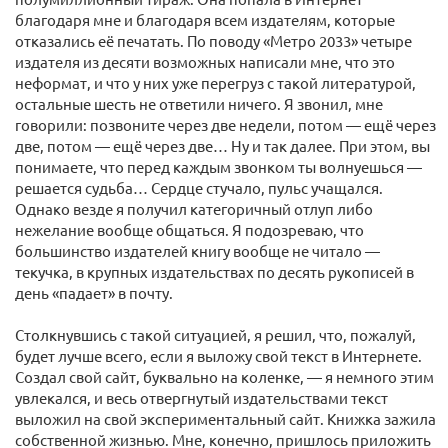
благодаря мне и благодаря всем издателям, которые
отказались её печатать. По поводу «Метро 2033» четыре
издателя из десяти возможных написали мне, что это
неформат, и что у них уже перегруз с такой литературой,
остальные шесть не ответили ничего. Я звонил, мне
говорили: позвоните через две недели, потом — ещё через
две, потом — ещё через две… Ну и так далее. При этом, вы
понимаете, что перед каждым звонком ты волнуешься —
решается судьба… Сердце стучало, пульс учащался.
Однако везде я получил категоричный отлуп либо
нежелание вообще общаться. Я подозреваю, что
большинство издателей книгу вообще не читало —
текучка, в крупных издательствах по десять рукописей в
день «падает» в почту.
Столкнувшись с такой ситуацией, я решил, что, пожалуй,
будет лучше всего, если я выложу свой текст в Интернете.
Создал свой сайт, буквально на коленке, — я немного этим
увлекался, и весь отвергнутый издательствами текст
выложил на свой экспериментальный сайт. Книжка зажила
собственной жизнью. Мне, конечно, пришлось приложить