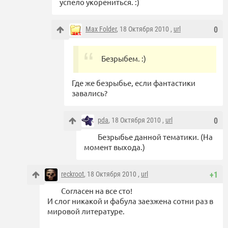
успело укорениться. :)
Max Folder
, 18 Октября 2010 ,
url
0
Безрыбем. :)
Где же безрыбье, если фантастики
завались?
pda
, 18 Октября 2010 ,
url
0
Безрыбье данной тематики. (На
момент выхода.)
reckroot
, 18 Октября 2010 ,
url
+1
Согласен на все сто!
И слог никакой и фабула заезжена сотни раз в
мировой литературе.