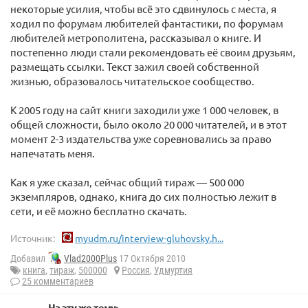
некоторые усилия, чтобы всё это сдвинулось с места, я
ходил по форумам любителей фантастики, по форумам
любителей метрополитена, рассказывал о книге. И
постепенно люди стали рекомендовать её своим друзьям,
размещать ссылки. Текст зажил своей собственной
жизнью, образовалось читательское сообщество.
К 2005 году на сайт книги заходили уже 1 000 человек, в
общей сложности, было около 20 000 читателей, и в этот
момент 2-3 издательства уже соревновались за право
напечатать меня.
Как я уже сказал, сейчас общий тираж — 500 000
экземпляров, однако, книга до сих полностью лежит в
сети, и её можно бесплатно скачать.
Источник:
myudm.ru/interview-gluhovsky.h...
Добавил
Vlad2000Plus
17 Октября 2010
книга
,
тираж
,
500000
Россия
,
Удмуртия
25 комментариев
На эту же тему: