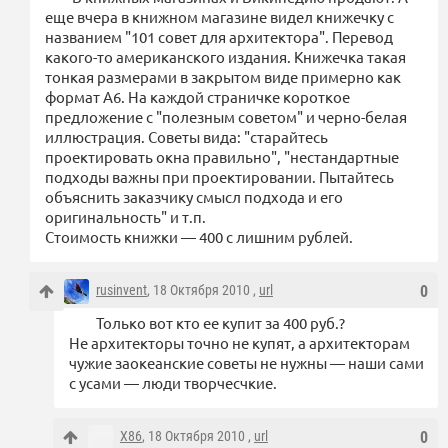
еще вчера в книжном магазине видел книжечку с
названием "101 совет для архитектора". Перевод
какого-то американского издания. Книжечка такая
тонкая размерами в закрытом виде примерно как
формат A6. На каждой страничке короткое
предложение с "полезным советом" и черно-белая
иллюстрация. Советы вида: "старайтесь
проектировать окна правильно", "нестандартные
подходы важны при проектировании. Пытайтесь
объяснить заказчику смысл подхода и его
оригинальность" и т.п.
Стоимость книжки — 400 с лишним рублей.
rusinvent
, 18 Октября 2010 ,
url
0
Только вот кто ее купит за 400 руб.?
Не архитекторы точно не купят, а архитекторам
чужие заокеанские советы не нужны — наши сами
с усами — люди творчесчкие.
X86
, 18 Октября 2010 ,
url
0