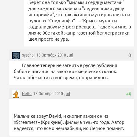
Берет она только "милыми сердцу местами"
для каждого москвича и "леденящими душу
историями", что так активно муссировались на
рулонах "Спид-инфо" — "Крысы-мутанты
задрали двух метростроевцев..." сдается мне, в
лихие 90е такой жанр газетной беллетристики
шел просто на ура.
syschel
, 18 Октября 2010 ,
url
0
Главное теперь не загнить в русле рубления
бабла и писания на заказ коммерческих сказок.
Читал обе части в своё время, понравилось.
Netto
, 18 Октября 2010 ,
url
+4
Мальчика зовут David, и скопипизжен он из
«Screamers» (Крикуны), фильма 1995-го года. Автор
надеется, что все о нём забыли, но Легион помнит.