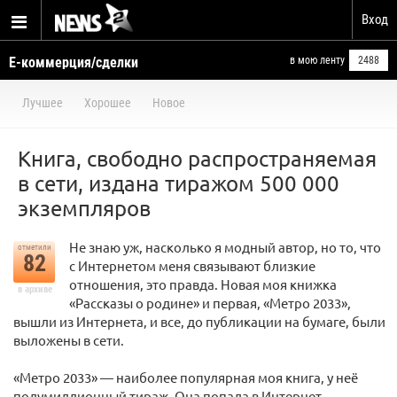
Вход
Е-коммерция/сделки
в мою ленту
2488
Лучшее
Хорошее
Новое
Книга, свободно распространяемая
в сети, издана тиражом 500 000
экземпляров
Не знаю уж, насколько я модный автор, но то, что
отметили
82
с Интернетом меня связывают близкие
отношения, это правда. Новая моя книжка
в архиве
«Рассказы о родине» и первая, «Метро 2033»,
вышли из Интернета, и все, до публикации на бумаге, были
выложены в сети.
«Метро 2033» — наиболее популярная моя книга, у неё
полумиллионный тираж. Она попала в Интернет