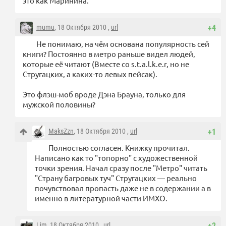
это как Маринина.
mumu
, 18 Октября 2010 ,
url
+4
Не понимаю, на чём основана популярность сей
книги? Постоянно в метро раньше видел людей,
которые её читают (Вместе со s.t.a.l.k.e.r, но не
Стругацких, а каких-то левых пейсак).
Это флэш-моб вроде Дэна Брауна, только для
мужской половины?
MaksZzn
, 18 Октября 2010 ,
url
+1
Полностью согласен. Книжку прочитал.
Написано как то "топорно" с художественной
точки зрения. Начал сразу после "Метро" читать
"Страну багровых туч" Стругацких — реально
почувствовал пропасть даже не в содержании а в
именно в литературной части ИМХО.
Lim
, 18 Октября 2010 ,
url
+2