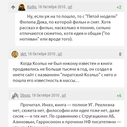
Kudjo
, 18 Октября 2010 ,
url
+2
Ну, если уж на то пошло, то с "Пятой модели"
Филипа Дика, по которой фильм и снят. Хотя
рассказ и фильм, насколько я помню, сильно
отличаются сюжетно, хотя идея и общая ("по
мотивам" или вроде того).
skrt
, 18 Октября 2010 ,
url
0
Когда Коэльо не был никому известен и книги
продавались не больше тысячи в год, он создал в
инете сайт с названием "пиратский Коэльо" с него и
пошла его известность в массы…
Dboss
, 18 Октября 2010 ,
url
+6
Прочитал. Имхо, книга — полное УГ. Реализма
нет, сюжета нет, философии или идеи тоже нет, даже
сисек — и тех нет. По сравнению с Стругацкими АБ,
Азимовым, Гаррисоном и прочими НФ писателями —