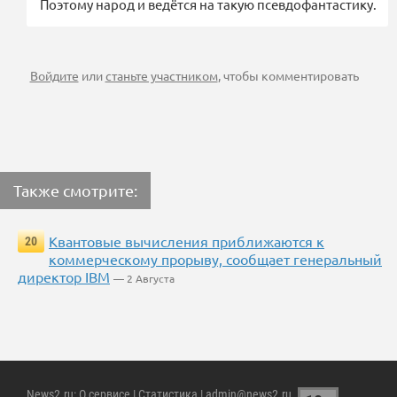
Поэтому народ и ведётся на такую псевдофантастику.
Войдите
или
станьте участником
, чтобы комментировать
Также смотрите:
Квантовые вычисления приближаются к
20
коммерческому прорыву, сообщает генеральный
директор IBM
— 2 Августа
News2.ru
:
О сервисе
|
Статистика
| admin@news2.ru