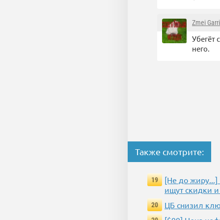
Zmei Garr
Убегёт 
него.
Также смотрите:
[Не до жиру..
19
ищут скидки и
ЦБ снизил клю
20