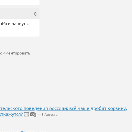
0
БРа и начнут с
 комментировать
тельского поведения россиян: всё чаще дробят корзину,
откажутся?
— 3 Августа
7