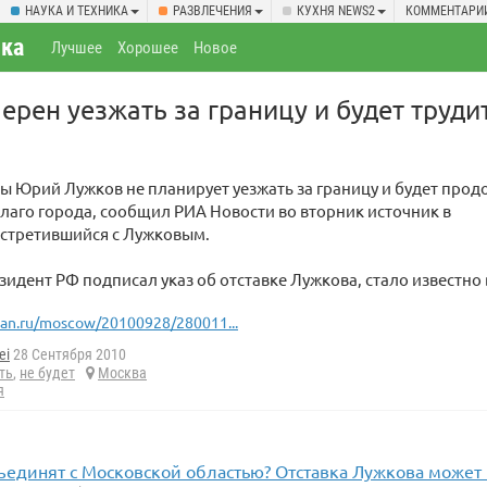
НАУКА И ТЕХНИКА
РАЗВЛЕЧЕНИЯ
КУХНЯ NEWS2
КОММЕНТАРИ
ка
Лучшее
Хорошее
Новое
ерен уезжать за границу и будет труди
ы Юрий Лужков не планирует уезжать за границу и будет прод
благо города, сообщил РИА Новости во вторник источник в
встретившийся с Лужковым.
езидент РФ подписал указ об отставке Лужкова, стало известно
ian.ru/moscow/20100928/280011...
ei
28 Сентября 2010
ть
,
не будет
Москва
я
ъединят с Московской областью? Отставка Лужкова может