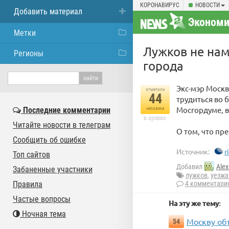
КОРОНАВИРУС
НОВОСТИ
Добавить материал
Экономи
Метки
Лужков не нам
Регионы
города
Экс-мэр Москв
отметили
44
трудиться во 
Мосгордуме, 
Последние комментарии
человека
в архиве
Читайте новости в телеграм
О том, что пр
Сообщить об ошибке
Источник:
r
Топ сайтов
Добавил
Alex
Забаненные участники
лужков
,
уезжа
Правила
4 комментари
Частые вопросы
На эту же тему:
Ночная тема
Москву об
54