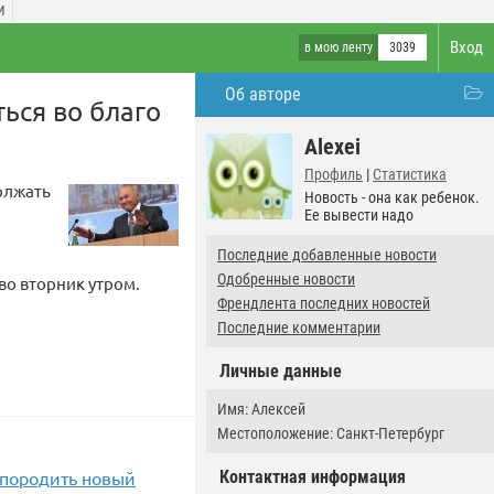
И
Вход
в мою ленту
3039
Об авторе
ться во благо
Alexei
Профиль
|
Статистика
олжать
Новость - она как ребенок.
Ее вывести надо
Последние добавленные новости
Одобренные новости
 во вторник утром.
Френдлента последних новостей
Последние комментарии
Личные данные
Имя: Алексей
Местоположение: Санкт-Петербург
Контактная информация
 породить новый