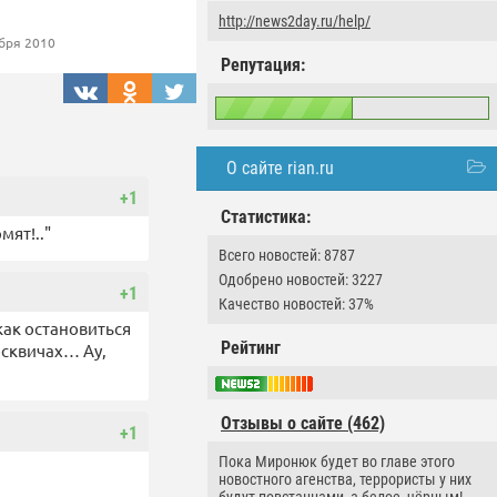
http://news2day.ru/help/
бря 2010
Репутация:
О сайте rian.ru
+1
Статистика:
мят!.."
Всего новостей: 8787
Одобрено новостей: 3227
+1
Качество новостей: 37%
как остановиться
Рейтинг
осквичах… Ау,
Отзывы о сайте (462)
+1
Пока Миронюк будет во главе этого
новостного агенства, террористы у них