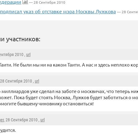
едерации
— 28 Сентября 2010
подписал указ об отставке мэра Москвы Лужкова
— 28 Сентя
и участников:
Сентября 2010 ,
url
 Таити. Не были мы ни на каком Таити. А нас и здесь неплохо кор
 28 Сентября 2010 ,
url
 миллиардов уже сделал на заботе о москвичах, что теперь ни
может. Пока будет стоять Москва, Лужков будет заботиться о м
омогите бывшему чиновнику остановиться!
ger
, 28 Сентября 2010 ,
url
рудится.