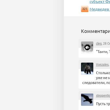
субъект Ф
Медведев 
321
Комментари
cleg
, 28 
"Таити,
Vonzales
,
Столько
уже не 
следователи, п
steppenti
Пусть т