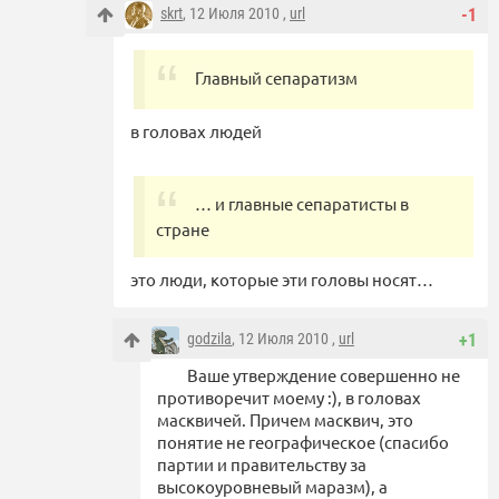
skrt
, 12 Июля 2010 ,
url
-1
Главный сепаратизм
в головах людей
… и главные сепаратисты в
стране
это люди, которые эти головы носят…
godzila
, 12 Июля 2010 ,
url
+1
Ваше утверждение совершенно не
противоречит моему :), в головах
масквичей. Причем масквич, это
понятие не географическое (спасибо
партии и правительству за
высокоуровневый маразм), а