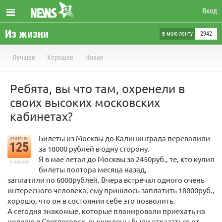
Вход
Из жизни
в мою ленту
2942
Лучшее
Хорошее
Новое
Ребята, вы что там, охренели в
своих высоких московских
кабинетах?
Билеты из Москвы до Калининграда перевалили
отметили
125
за 18000 рублей в одну сторону.
Я в мае летал до Москвы за 2450руб., те, кто купил
в архиве
билеты полтора месяца назад,
заплатили по 6000рублей. Вчера встречал одного очень
интересного человека, ему пришлось заплатить 18000руб.,
хорошо, что он в состоянии себе это позволить.
А сегодня знакомые, которые планировали приехать на
неделю в Светлогорск, вынуждены были отказаться от