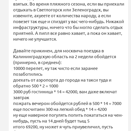
взятых. Во время пляжного сезона, если вы приехали
отдыхать в Светлогорск или Зеленоградск, вы
извените, ахуеете от количества народу, а если
повезет так еще и спиздят у вас чего-нибудь. Никакой
инфраструктуры, ничего что бы могло сделать отдых
приятней. А пипл все равно хавает, а пока он хавает,
ничего не улучшится.
Давайте прикинем, для москвича поездка в
Калининградскую область на 2 недели обойдется
(примерно, в среднем):
10000 перелет, ну так чисто если заранее
позаботились
доехать от аэропорта до города на такси туда и
обратно 500 * 2 = 1000
3000 руб гостиница * 14 = 42000, вам даже включат
завтрак
пожрать вечером обойдется рублей в 500 * 14 = 7000
еще посчитаем 300 на легкий обед * 14 = 4200
ну еще наверное погулять попить покататься на чем-
нибудь, пусть на 14 дней будет тыщ 5
итого 69200, ну может я чуть приувеличил, пусть