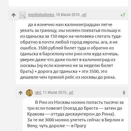
mephistopheies
, 10 Июля 2010 ,
url
+7
да я конечно нам калининградцам легче
уехать за границу, мы можем поехатьв польшу и
из гданьска за 150 евро на человека слетать туда-
обратно в почти любой город европы. ага, я не
ошибся. 3500 рублей билет туда и обратно из
гданьска в барселону или рим или куда хочешь.
уверен даже что даже полет в калининград из
москвы (ну если конечно не за неделю билет
брать) + дорога до гданьска + эти 3500, это
дешевле чем прямой рейс из москвы до рима.
skrt
, 11 Июля 2010 ,
url
0
В Рим из Москвы можно попасть тысячи за
три если повезет (поезд до Бреста — затем до
Кракова — оттуда дискаунтером до Рима).
За те же 3000 можно улететь сейчас в Берлин и
Вену, чуть дороже — в Прагу