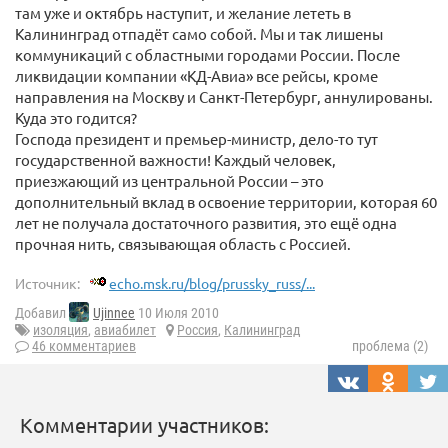
там уже и октябрь наступит, и желание лететь в
Калининград отпадёт само собой. Мы и так лишены
коммуникаций с областными городами России. После
ликвидации компании «КД-Авиа» все рейсы, кроме
направления на Москву и Санкт-Петербург, аннулированы.
Куда это годится?
Господа президент и премьер-министр, дело-то тут
государственной важности! Каждый человек,
приезжающий из центральной России – это
дополнительный вклад в освоение территории, которая 60
лет не получала достаточного развития, это ещё одна
прочная нить, связывающая область с Россией.
Источник:
echo.msk.ru/blog/prussky_russ/...
Добавил
Ujinnee
10 Июля 2010
изоляция
,
авиабилет
Россия
,
Калининград
46 комментариев
проблема (2)
Комментарии участников: