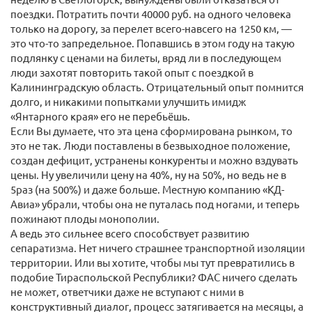
поездки. Потратить почти 40000 руб. на одного человека
только на дорогу, за перелет всего-навсего на 1250 км, —
это что-то запредельное. Попавшись в этом году на такую
подлянку с ценами на билеты, вряд ли в последующем
люди захотят повторить такой опыт с поездкой в
Калининградскую область. Отрицательный опыт помнится
долго, и никакими попытками улучшить имидж
«Янтарного края» его не перебьёшь.
Если Вы думаете, что эта цена сформирована рынком, то
это не так. Люди поставлены в безвыходное положение,
создан дефицит, устранены конкуренты и можно вздувать
цены. Ну увеличили цену на 40%, ну на 50%, но ведь не в
5раз (на 500%) и даже больше. Местную компанию «КД-
Авиа» убрали, чтобы она не путалась под ногами, и теперь
пожинают плоды монополии.
А ведь это сильнее всего способствует развитию
сепаратизма. Нет ничего страшнее транспортной изоляции
территории. Или вы хотите, чтобы мы тут превратились в
подобие Тираспольской Республики? ФАС ничего сделать
не может, ответчики даже не вступают с ними в
конструктивный диалог, процесс затягивается на месяцы, а