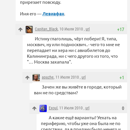
прирезает повсюду.
Имя его —
Левиафан
.
Capitan_Black
, 10 Июля 2010 ,
url
+17
Истину глаголишь, чёрт побери! Я, типа,
москвич, ну или подмосквич..- чего-то мне не
перепадает ни хера ни с авиабилетов до
Калининграда, ни с чего другого из того, что
"… Москва захапала".
apazhe
, 11 Июля 2010 ,
url
+1
Зачем же вы живёте в городе, который
вам не по средствам?
Exoul
, 11 Июля 2010 ,
url
0
А какие ещё варианты? Уехать на
периферию, чтобы уже она была не по
средствам, да в придачу было нечего и