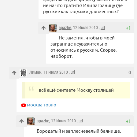
не на что тратить? Или заграницу где
русские как таджыки для местных?
apazhe
, 12 Июля 2010 ,
url
+1
Не заметил, чтобы в моей
загранице неуважительно
относились к русским. Скорее,
наоборот.
Лиман
, 11 Июля 2010 ,
url
0
всё ещё считаете Москву столицей
москва-говно
apazhe
, 12 Июля 2010 ,
url
+1
Бородатый и заплесневелый баянище.