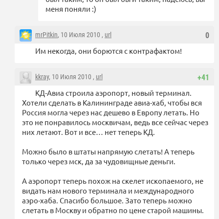
меня поняли :)
mrPitkin
, 10 Июля 2010 ,
url
0
Им некогда, они борются с контрафактом!
kkray
, 10 Июля 2010 ,
url
+41
КД-Авиа строила аэропорт, новый терминал.
Хотели сделать в Калининграде авиа-хаб, чтобы вся
Россия могла через нас дешево в Европу летать. Но
это не понравилось москвичам, ведь все сейчас через
них летают. Вот и все… нет теперь КД.
Можно было в штаты напрямую слетать! А теперь
только через мск, да за чудовищные деньги.
А аэропорт теперь похож на скелет ископаемого, не
видать нам нового терминала и международного
аэро-хаба. Спасибо большое. Зато теперь можно
слетать в Москву и обратно по цене старой машины.