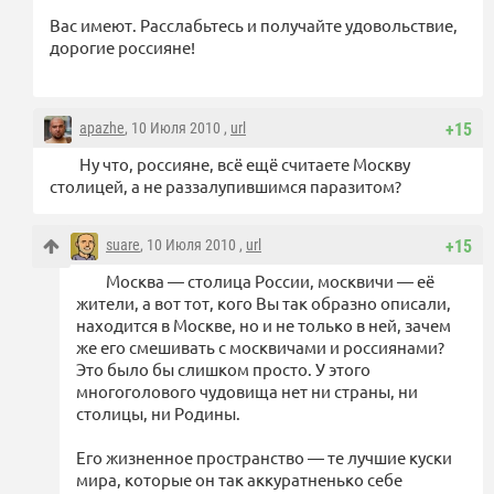
Вас имеют. Расслабьтесь и получайте удовольствие,
дорогие россияне!
apazhe
, 10 Июля 2010 ,
url
+15
Ну что, россияне, всё ещё считаете Москву
столицей, а не раззалупившимся паразитом?
suare
, 10 Июля 2010 ,
url
+15
Москва — столица России, москвичи — её
жители, а вот тот, кого Вы так образно описали,
находится в Москве, но и не только в ней, зачем
же его смешивать с москвичами и россиянами?
Это было бы слишком просто. У этого
многоголового чудовища нет ни страны, ни
столицы, ни Родины.
Его жизненное пространство — те лучшие куски
мира, которые он так аккуратненько себе