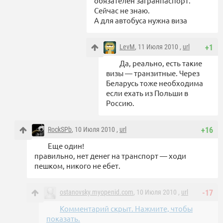
обязателен загранпаспорт.
Сейчас не знаю.
А для автобуса нужна виза
LevM
, 11 Июля 2010 ,
url
+1
Да, реально, есть такие
визы — транзитные. Через
Беларусь тоже необходима
если ехать из Польши в
Россию.
RockSPb
, 10 Июля 2010 ,
url
+16
Еще один!
правильно, нет денег на транспорт — ходи
пешком, никого не ебет.
ostanovsky.myopenid.com
, 10 Июля 2010 ,
url
-17
Комментарий скрыт. Нажмите, чтобы
показать.