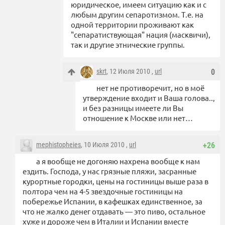
юридическое, имеем ситуацию как и с
любым другим сепаротизмом. Т.е. на
одной территории проживают как
"сепаратиствующая" нация (масквичи),
так и другие этнические группы.
skrt
, 12 Июля 2010 ,
url
0
нет не противоречит, но в моё
утверждение входит и Ваша голова..,
и без разницы имеете ли Вы
отношение к Москве или нет…
mephistopheies
, 10 Июля 2010 ,
url
+26
а я вообще не догоняю нахрена вообще к нам
ездить. Господа, у нас грязные пляжи, засранные
курортные городки, цены на гостиницы выше раза в
полтора чем на 4-5 звездочные гостиницы на
побережье Испании, в кафешках единственное, за
что не жалко денег отдавать — это пиво, остальное
хуже и дороже чем в Италии и Испании вместе