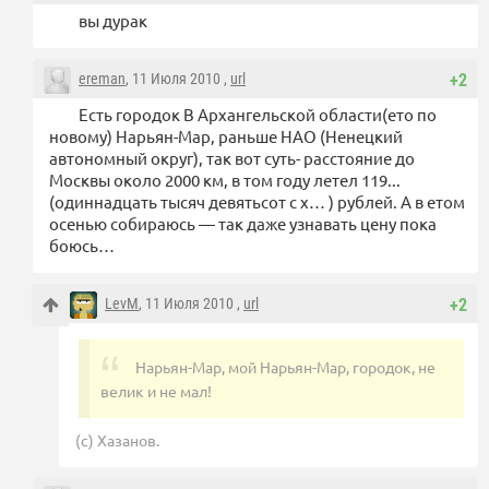
вы дурак
ereman
, 11 Июля 2010 ,
url
+2
Есть городок В Архангельской области(ето по
новому) Нарьян-Мар, раньше НАО (Ненецкий
автономный округ), так вот суть- расстояние до
Москвы около 2000 км, в том году летел 119...
(одиннадцать тысяч девятьсот с х… ) рублей. А в етом
осенью собираюсь — так даже узнавать цену пока
боюсь…
LevM
, 11 Июля 2010 ,
url
+2
Нарьян-Мар, мой Нарьян-Мар, городок, не
велик и не мал!
(с) Хазанов.