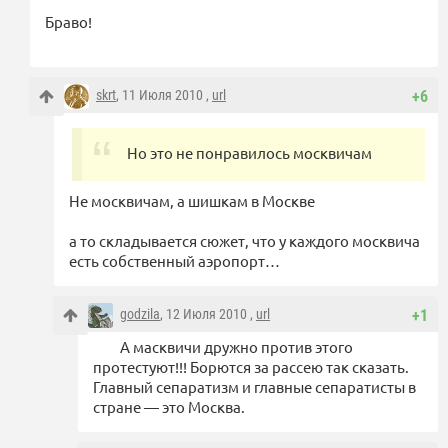
Браво!
skrt
, 11 Июля 2010 ,
url
+6
Но это не понравилось москвичам
Не москвичам, а шишкам в Москве
а то складывается сюжет, что у каждого москвича
есть собственный аэропорт…
godzila
, 12 Июля 2010 ,
url
+1
А масквичи дружно против этого
протестуют!!! Борются за рассею так сказать.
Главный сепаратизм и главные сепаратисты в
стране — это Москва.