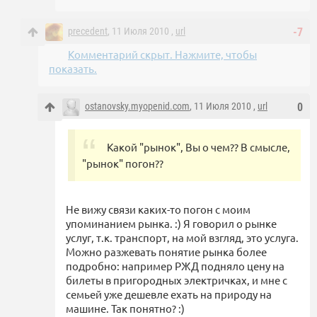
precedent
, 11 Июля 2010 ,
url
-7
Комментарий скрыт. Нажмите, чтобы
показать.
ostanovsky.myopenid.com
, 11 Июля 2010 ,
url
0
Какой "рынок", Вы о чем?? В смысле,
"рынок" погон??
Не вижу связи каких-то погон с моим
упоминанием рынка. :) Я говорил о рынке
услуг, т.к. транспорт, на мой взгляд, это услуга.
Можно разжевать понятие рынка более
подробно: например РЖД подняло цену на
билеты в пригородных электричках, и мне с
семьей уже дешевле ехать на природу на
машине. Так понятно? :)