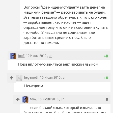
Вопросы "где нищему студенту взять денег на
машину и бензин" — рассматривать не будем.
Эта тема заведомо обречена, т.к. тот, кто хочет
— зарабатывает, кто не хочет — ищет
оправдание тому, что он не в состоянии купить
что-либо. У нас давно не социализм, где
заработать выше среднего по… было
достаточно тяжело.
tooZ
, 10 Июля 2010 ,
url
+8
Пора вплотную заняться английским языком
begemoth
, 10 Июля 2010 ,
url
+6
Немецким
tooZ
, 10 Июля 2010 ,
url
0
если бы мой язык, который изначально
был таким, то он был бы и таким, надеюсь, вы