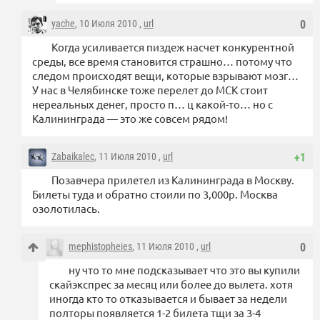
yache
, 10 Июля 2010 ,
url
0
Когда усиливается пиздеж насчет конкурентной
среды, все время становится страшно… потому что
следом происходят вещи, которые взрывают мозг…
У нас в Челябинске тоже перелет до МСК стоит
нереальных денег, просто п… ц какой-то… но с
Калининграда — это же совсем рядом!
Zabaikalec
, 11 Июля 2010 ,
url
+1
Позавчера прилетел из Калининграда в Москву.
Билеты туда и обратно стоили по 3,000р. Москва
озолотилась.
mephistopheies
, 11 Июля 2010 ,
url
0
ну что то мне подсказывает что это вы купили
скайэкспрес за месяц или более до вылета. хотя
иногда кто то отказывается и бывает за недели
полторы появляется 1-2 билета тщи за 3-4