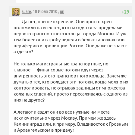
suare
, 10 Июля 2010 ,
url
+29
Да нет, они не охренели. Они просто хрен
положили на всех тех, кто находятся за пределами
первого транспортного кольца города Москвы. И уж
тем более они в гробу видели в белых тапочках всю
периферию и провинции России. Они даже не знают:
а где это?
Не только магистральные транспортные, но —
главное — финансовые потоки идут через
внутренность этого транспортного кольца. Зачем же
думать о тех, кто рождает эти потоки, когда можно их
контролировать, не отрывая задницы от множества
кожаных сидений, просто пересаживаясь с одного из
них на другое?
А летают и ездят они во все нужные им места
исключительно через Москву. При чем же здесь
Калининград или, к примеру, Владивосток с Грозным
и Архангельском в придачу?