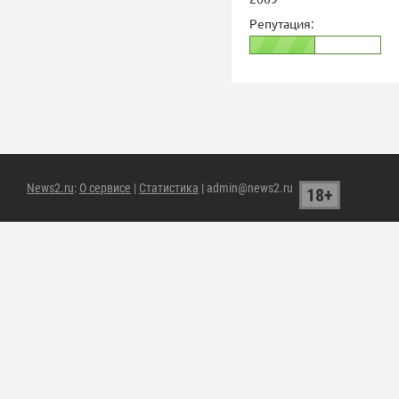
Репутация:
News2.ru
:
О сервисе
|
Статистика
| admin@news2.ru
18+