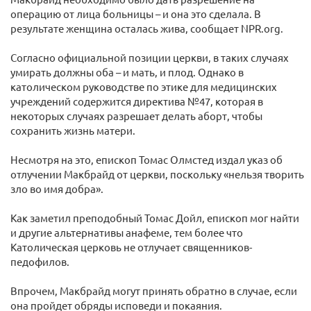
операцию от лица больницы – и она это сделала. В
результате женщина осталась жива, сообщает NPR.org.
Согласно официальной позиции церкви, в таких случаях
умирать должны оба – и мать, и плод. Однако в
католическом руководстве по этике для медицинских
учреждений содержится директива №47, которая в
некоторых случаях разрешает делать аборт, чтобы
сохранить жизнь матери.
Несмотря на это, епископ Томас Олмстед издал указ об
отлучении Макбрайд от церкви, поскольку «нельзя творить
зло во имя добра».
Как заметил преподобный Томас Дойл, епископ мог найти
и другие альтернативы анафеме, тем более что
Католическая церковь не отлучает священников-
педофилов.
Впрочем, Макбрайд могут принять обратно в случае, если
она пройдет обряды исповеди и покаяния.