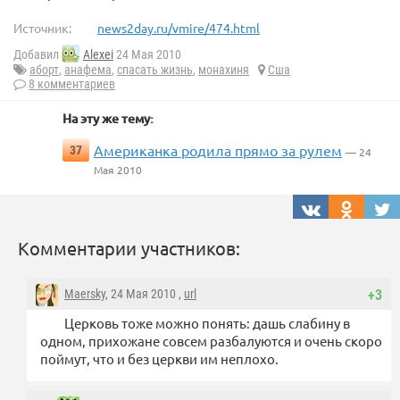
Источник:
news2day.ru/vmire/474.html
Добавил
Alexei
24 Мая 2010
аборт
,
анафема
,
спасать жизнь
,
монахиня
Сша
8 комментариев
На эту же тему:
Американка родила прямо за рулем
37
— 24
Мая 2010
Комментарии участников:
Maersky
, 24 Мая 2010 ,
url
+3
Церковь тоже можно понять: дашь слабину в
одном, прихожане совсем разбалуются и очень скоро
поймут, что и без церкви им неплохо.