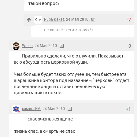
такой вопрос?
Pupa Kakas
, 24 Мая 2010 ,
url
-2
не хватает тега <irony>?)
Woloh
, 24 Мая 2010 ,
url
0
Правильно сделали, что отлучили. Показывает
всю абсурдность церковной чуши.
Чем больше будет таких отлучений, тем быстрее эта
шарашкина контора под названием "церковь" отдаст
последние концы и оставит человеческую
цивилизацию в покое.
cosmosFM
, 24 Мая 2010 ,
url
+1
— спас жизнь женщине
жизнь спас, а смерть не спас