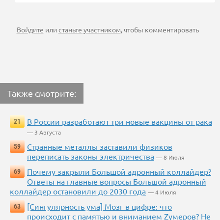
Войдите
или
станьте участником
, чтобы комментировать
Также смотрите:
В России разработают три новые вакцины от рака
21
— 3 Августа
Странные металлы заставили физиков
59
переписать законы электричества
— 8 Июля
Почему закрыли Большой адронный коллайдер?
69
Ответы на главные вопросы Большой адронный
коллайдер остановили до 2030 года
— 4 Июля
[Сингулярность ума] Мозг в цифре: что
63
происходит с памятью и вниманием Zумеров? Не