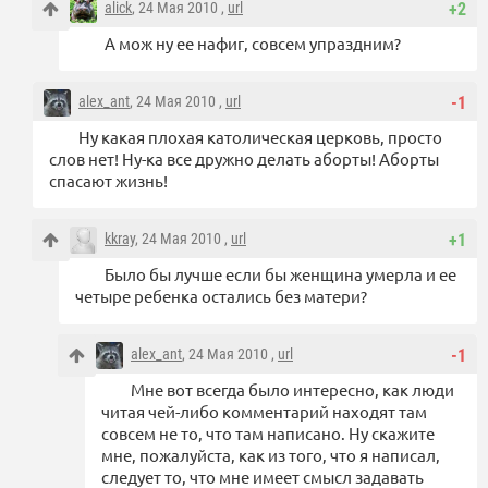
alick
, 24 Мая 2010 ,
url
+2
А мож ну ее нафиг, совсем упраздним?
alex_ant
, 24 Мая 2010 ,
url
-1
Ну какая плохая католическая церковь, просто
слов нет! Ну-ка все дружно делать аборты! Аборты
спасают жизнь!
kkray
, 24 Мая 2010 ,
url
+1
Было бы лучше если бы женщина умерла и ее
четыре ребенка остались без матери?
alex_ant
, 24 Мая 2010 ,
url
-1
Мне вот всегда было интересно, как люди
читая чей-либо комментарий находят там
совсем не то, что там написано. Ну скажите
мне, пожалуйста, как из того, что я написал,
следует то, что мне имеет смысл задавать