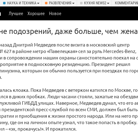
НАУКА И ТЕХНИКА
РАЗВЛЕЧЕНИЯ
КУХНЯ NEWS2
КОММЕНТАРИ
а
Лучшее
Хорошее
Новое
не подозрений, даже больше, чем жена
назад Дмитрий Медведев после визита в московский центр
 627 в районе метро «Павелецкая» сел за руль Mercedes-Benz,
 и в сопровождении машин охраны самостоятельно поехал на 
роприятие в подмосковную резиденцию. Президент решил
 лимузина, которым он обычно пользуется при поездках по горо
.
чалась клоака. Пока Медведев с ветерком катился по Москве, г
ился в диких пробках. Люди часами стояли, зажатые на обезд
лужливой ГИБДД улицах. Наверное, Медведев думал, что его а
президентской пресс-службой по всем СМИ, должен был быть
кратии и приобщения к жизни простого народа. Или на него п
ину, где он на личном опыте узнал, что такое попасть в пробк
л – «эх, прокачусь!». И прокатился.