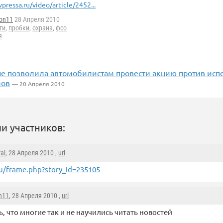
vpressa.ru/video/article/2452...
ton11
28 Апреля 2010
ги
,
пробки
,
охрана
,
фсо
я
е позволила автомобилистам провести акцию против исп
лов
— 20 Апреля 2010
и участников:
al
, 28 Апреля 2010 ,
url
u/frame.php?story_id=235105
on11
, 28 Апреля 2010 ,
url
, что многие так и не научились читать новостей