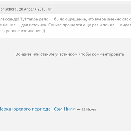
onGeneral
, 28 Апреля 2010 ,
url
лександр! Тут такое дело — было ощущение, что вчера именно отсю
е нашел — дал источник. Сейчас прошелся еще раз и понял — видел н
искренние извинения ))
Войдите
или
станьте участником
, чтобы комментировать
Парка юрского периода" Сэм Нилл
— 13 Июля