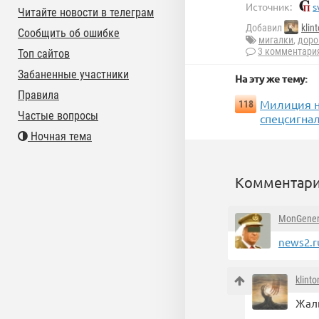
Источник:
s
Читайте новости в телеграм
Добавил
klin
Сообщить об ошибке
мигалки
,
доро
3 комментари
Топ сайтов
Забаненные участники
На эту же тему:
Правила
Милиция н
118
Частые вопросы
спецсигна
Ночная тема
Комментари
MonGener
news2.r
klint
Жаль