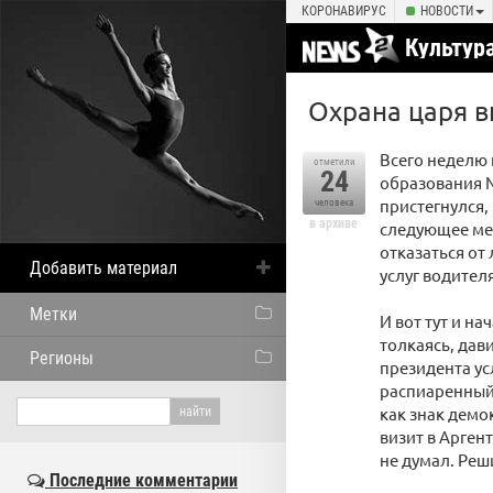
КОРОНАВИРУС
НОВОСТИ
Культур
Охрана царя в
Всего неделю 
отметили
24
образования №
пристегнулся,
человека
в архиве
следующее ме
отказаться от
Добавить материал
услуг водителя
Метки
И вот тут и на
толкаясь, дав
Регионы
президента ус
распиаренный 
как знак демо
визит в Аргент
не думал. Реши
Последние комментарии