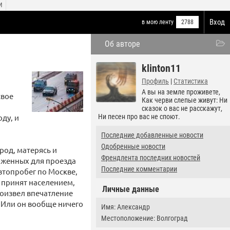
И
Вход
в мою ленту
2788
Об авторе
klinton11
Профиль
|
Статистика
А вы на земле проживете,
свое
Как черви слепые живут: Ни
сказок о вас не расскажут,
ду, и
Ни песен про вас не споют.
Последние добавленные новости
Одобренные новости
ород, матерясь и
Френдлента последних новостей
виженных для проезда
Последние комментарии
втопробег по Москве,
 принят населением,
Личные данные
роизвел впечатление
у. Или он вообще ничего
Имя: Александр
Местоположение: Волгоград