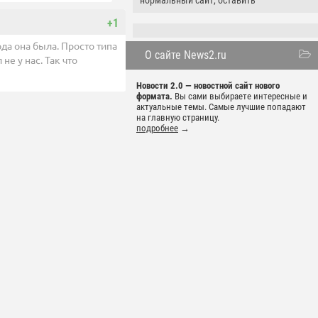
нормальный сайт, оставить
+1
да она была. Просто типа
О сайте News2.ru
е у нас. Так что
Новости 2.0 — новостной сайт нового
формата.
Вы сами выбираете интересные и
актуальные темы. Самые лучшие попадают
на главную страницу.
подробнее
→