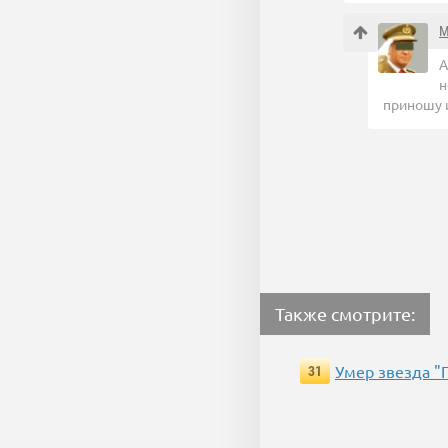
M
А
н
приношу 
Также смотрите:
Умер звезда "
31