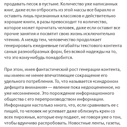
продавать песок в пустыне. Количество уже написанных
книг, даже если отбросить из этой массы все барахло и
оставить лишь признанных классиков и действительно
хорошие книги, в разы превосходит то количество,
которое может прочитать человек, даже если оставит все
прочие занятия и посвятит свою жизнь исключительно
чтению. А между тем, человечество продолжает
генерировать ежедневные гигабайты текстового контента
самых разнообразных форм, без всякой надежды на то,
что это кому-нибудь понадобится.
При этом, имея фантастический рост генерации контента,
мы имеем не менее впечатляющее сокращение его
удельного потребления. То, что называется «синдромом
дефицита внимания» — явление пока недооцененное, но
уже несомненное. Это порождение информационного
общества с его перепроизводством информации.
Информации настолько много, что, если сравнивать ее с
пищей, то человек не успевает даже облизнуть крем со
всех пирожных, которые ему подают, не говоря уже о том,
чтобы вдумчиво распробовать. Новостные ленты, газеты,