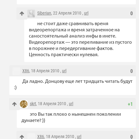
Siberian
, 22 Апреля 2010 ,
url
0
не стоит даже сравнивать время
видеорепортажа и время затраченное на
самостоятельный анализ инфы в инете.
Видеорепортаж — это переливание из пустого
в порожнее и передергивание фактов.
Ценность практически нулевая.
X86
, 18 Апреля 2010 ,
url
0
Да ладно. Донцову еще лет тридцать читать будут
:)
skrt
, 18 Апреля 2010 ,
url
+1
это Вы так плохо о нынешнем поколении
думаете? ))
X86
, 18 Апреля 2010 ,
url
0