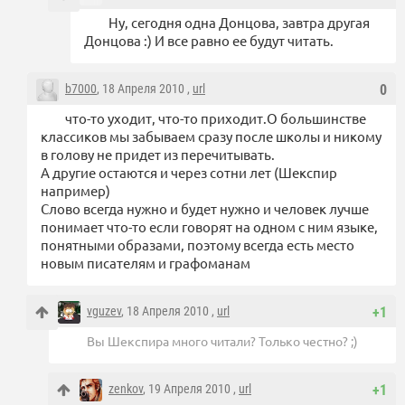
Ну, сегодня одна Донцова, завтра другая
Донцова :) И все равно ее будут читать.
b7000
, 18 Апреля 2010 ,
url
0
что-то уходит, что-то приходит.О большинстве
классиков мы забываем сразу после школы и никому
в голову не придет из перечитывать.
А другие остаются и через сотни лет (Шекспир
например)
Слово всегда нужно и будет нужно и человек лучше
понимает что-то если говорят на одном с ним языке,
понятными образами, поэтому всегда есть место
новым писателям и графоманам
vguzev
, 18 Апреля 2010 ,
url
+1
Вы Шекспира много читали? Только честно? ;)
zenkov
, 19 Апреля 2010 ,
url
+1