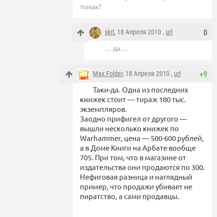
томах?
skrt
, 18 Апреля 2010 ,
url
0
… да…
Max Folder
, 18 Апреля 2010 ,
url
+9
Таки-да. Одна из последних
книжек стоит — тираж 180 тыс.
экземпляров.
Заодно прифигел от другого —
вышли несколько книжек по
Warhammer, цена — 500-600 рублей,
а в Доме Книги на Арбате вообще
705. При том, что в магазине от
издательства они продаются по 300.
Нефиговая разница и наглядный
пример, что продажи убивает не
пиратство, а сами продавцы.