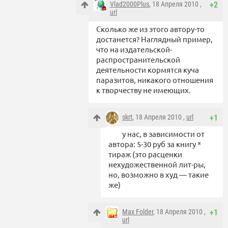
Vlad2000Plus
, 18 Апреля 2010 ,
+2
url
Сколько же из этого автору-то
достанется? Наглядный пример,
что на издательской-
распространительской
деятельности кормятся куча
паразитов, никакого отношения
к творчеству не имеющих.
skrt
, 18 Апреля 2010 ,
url
+1
у нас, в зависимости от
автора: 5-30 руб за книгу *
тираж (это расценки
нехудожественной лит-ры,
но, возможно в худ — такие
же)
Max Folder
, 18 Апреля 2010 ,
+1
url