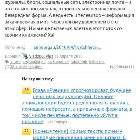
журналы, блоги, социальные сети, электронная почта – и
это только письменная, относительно ненавязчивая и
безвредная форма. А ведь есть и телевизор – информация
закачиваемая в мозг через клизму давлением в сто
атмосфер. И мы еще пытаемся влезть в этот поток со
своими книжками? Ха!
Источник:
semiurg.ru/2010/04/18/tshheta-...
Добавил
Vlad2000Plus
18 Апреля 2010
книги
,
информация
,
вымирание
,
писатели
,
избыток
38 комментариев
проблема (1)
На эту же тему:
Глава «Рувики» спрогнозировал будущее
39
печатных энциклопедий. Онлайн-
энциклопедия будет предоставлять знания с
помощью нейросети, а привычные форматы, в
том числе печатные, постепенно уйдут в
прошлое
— 25 Января
[Конец чтения] Кризис текста: почему
21
молодые поколения меньше читают. С