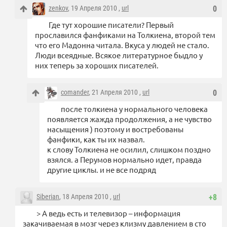
zenkov
, 19 Апреля 2010 ,
url
0
Где тут хорошие писатели? Первый
прославился фанфиками на Толкиена, второй тем
что его Мадонна читала. Вкуса у людей не стало.
Люди всеядные. Всякое литературное быдло у
них теперь за хороших писателей.
comander
, 21 Апреля 2010 ,
url
0
после толкиена у нормального человека
появляется жажда продолжения, а не чувство
насыщения ) поэтому и востребованы
фанфики, как ты их назвал.
к слову Толкиена не осилил, слишком поздно
взялся. а Перумов нормально идет, правда
другие циклы. и не все подряд
Siberian
, 18 Апреля 2010 ,
url
+8
> А ведь есть и телевизор – информация
закачиваемая в мозг через клизму давлением в сто