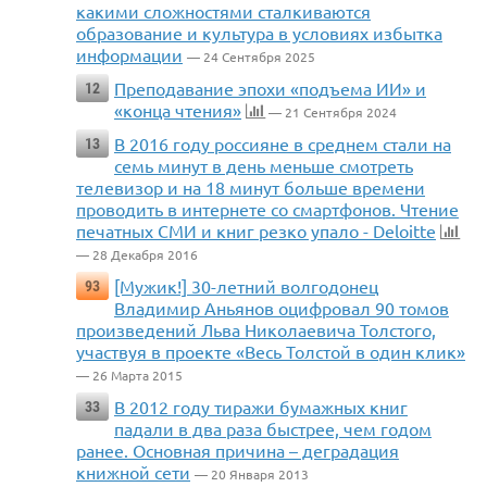
какими сложностями сталкиваются
образование и культура в условиях избытка
информации
— 24 Сентября 2025
Преподавание эпохи «подъема ИИ» и
12
«конца чтения»
— 21 Сентября 2024
В 2016 году россияне в среднем стали на
13
семь минут в день меньше смотреть
телевизор и на 18 минут больше времени
проводить в интернете со смартфонов. Чтение
печатных СМИ и книг резко упало - Deloitte
— 28 Декабря 2016
[Мужик!] 30-летний волгодонец
93
Владимир Аньянов оцифровал 90 томов
произведений Льва Николаевича Толстого,
участвуя в проекте «Весь Толстой в один клик»
— 26 Марта 2015
В 2012 году тиражи бумажных книг
33
падали в два раза быстрее, чем годом
ранее. Основная причина – деградация
книжной сети
— 20 Января 2013