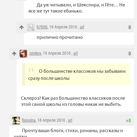
Да уж читывали, и Шекспира, и Гёте… Не
все же тут такие ебанько.
b7000
, 19 Апреля 2010 ,
url
0
прилично прочитано
zenkov
, 19 Апреля 2010 ,
url
0
О большинстве классиков мы забываем
сразу после школы
Склероз? Как раз большинство классиков после
этой самой школы из головы никак не выбить.
figovina
, 18 Апреля 2010 ,
url
+8
Прочту ваши блоги, стихи, романы, рассказы и
шутки.