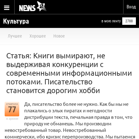
Вход
Культура
в мою ленту
2788
Лучшее
Хорошее
Новое
Статья: Книги вымирают, не
выдерживая конкуренции с
современными информационными
потоками. Писательство
становится дорогим хобби
Да, писательство более не нужно. Как бы мы не
отметили
77
плакались о злых пиратах и негодности
дистрибуции текста, печальная правда в том, что
в архиве
природу не обманешь. Мы производим
невостребованный товар. Невостребованный
коммерчески, ибо кризис перепроизводства. Мы пытаемся