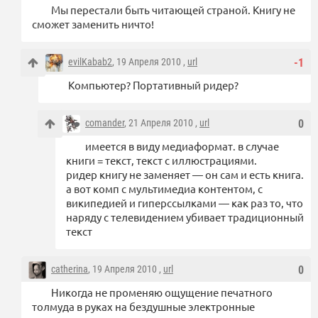
Мы перестали быть читающей страной. Книгу не
сможет заменить ничто!
evilKabab2
, 19 Апреля 2010 ,
url
-1
Компьютер? Портативный ридер?
comander
, 21 Апреля 2010 ,
url
0
имеется в виду медиаформат. в случае
книги = текст, текст с иллюстрациями.
ридер книгу не заменяет — он сам и есть книга.
а вот комп с мультимедиа контентом, с
википедией и гиперссылками — как раз то, что
наряду с телевидением убивает традиционный
текст
catherina
, 19 Апреля 2010 ,
url
0
Никогда не променяю ощущение печатного
толмуда в руках на бездушные электронные