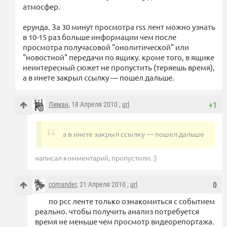
атмосфер.
ерунда. За 30 минут просмотра rss лент можно узнать
в 10-15 раз больше информации чем после
просмотра получасовой "онолитической" или
"новостной" передачи по ящику. кроме того, в ящике
неинтересный сюжет не пропустить (теряешь время),
а в инете закрыл ссылку — пошел дальше.
Лиман
, 18 Апреля 2010 ,
url
+1
а в инете закрыл ссылку — пошел дальше
написал комментарий, пропустили. :)
comander
, 21 Апреля 2010 ,
url
0
по рсс ленте только ознакомиться с событием
реально. чтобы получить анализ потребуется
время не меньше чем просмотр видеорепортажа.