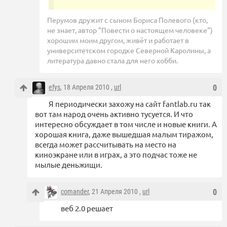
Перумов дружит с сыном Бориса Полевого (кто,
не знает, автор "Повести о настоящем человеке")
хорошим моим другом, живёт и работает в
университетском городке Cеверной Каролины, а
литература давно стала для него хобби.
efys
, 18 Апреля 2010 ,
url
0
Я периодически захожу на сайт fantlab.ru так
вот там народ очень активно тусуется. И что
интересно обсуждает в том числе и новые книги. А
хорошая книга, даже вышедшая малым тиражом,
всегда может рассчитывать на место на
киноэкране или в играх, а это подчас тоже не
мылые деньжищи.
comander
, 21 Апреля 2010 ,
url
0
веб 2.0 решает