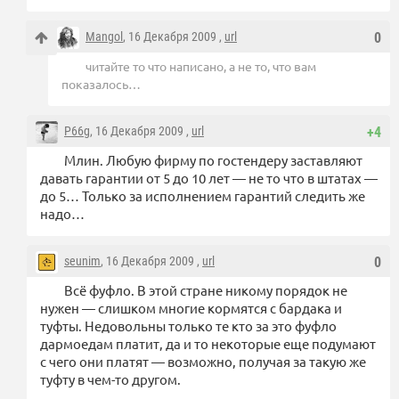
Mangol
, 16 Декабря 2009 ,
url
0
читайте то что написано, а не то, что вам
показалось…
P66g
, 16 Декабря 2009 ,
url
+4
Млин. Любую фирму по гостендеру заставляют
давать гарантии от 5 до 10 лет — не то что в штатах —
до 5… Только за исполнением гарантий следить же
надо…
seunim
, 16 Декабря 2009 ,
url
0
Всё фуфло. В этой стране никому порядок не
нужен — слишком многие кормятся с бардака и
туфты. Недовольны только те кто за это фуфло
дармоедам платит, да и то некоторые еще подумают
с чего они платят — возможно, получая за такую же
туфту в чем-то другом.