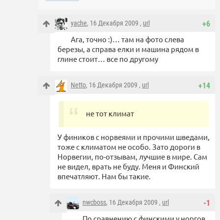
yache
, 16 Декабря 2009 ,
url
+6
Ага, точно :)… там на фото слева
березы, а справа елки и машина рядом в
глине стоит… все по другому
Netto
, 16 Декабря 2009 ,
url
+14
не тот климат
У фиников с норвеями и прочими шведами,
тоже с климатом не особо. Зато дороги в
Норвегии, по-отзывам, лучшие в мире. Сам
не видел, врать не буду. Меня и Финский
впечатляют. Нам бы такие.
nwcboss
, 16 Декабря 2009 ,
url
-1
По сравнению с финскими у норгов