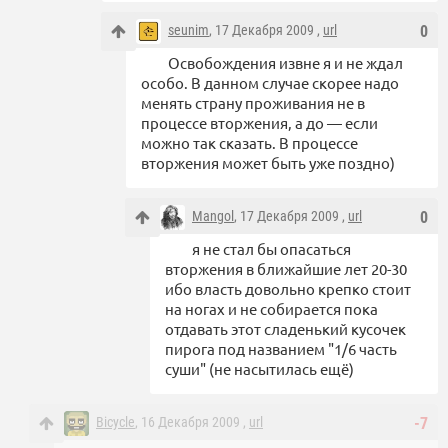
seunim
, 17 Декабря 2009 ,
url
0
Освобождения извне я и не ждал
особо. В данном случае скорее надо
менять страну проживания не в
процессе вторжения, а до — если
можно так сказать. В процессе
вторжения может быть уже поздно)
Mangol
, 17 Декабря 2009 ,
url
0
я не стал бы опасаться
вторжения в ближайшие лет 20-30
ибо власть довольно крепко стоит
на ногах и не собирается пока
отдавать этот сладенький кусочек
пирога под названием "1/6 часть
суши" (не насытилась ещё)
Bicycle
, 16 Декабря 2009 ,
url
-7