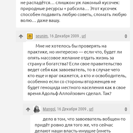
не распадётся… слишком уж лакомый кусочек:
природные ресурсы + рабсила… Этот кусочек
способен подавить любую советь, сломать любую
волю… даже вашу.
seunim
, 16 Декабря 2009 ,
url
0
Мне не хотелось бы проверять на
практике, но интересно — если что, будет ли
опять массовое желание отдать жизнь за
страну и богатства? Если свое правительство
ведет себя как завоеватель, то в случае чего
кто еще и враг окажется, а кто и освободитель,
особенно если со стороны вторженцев не
будет геноцида местного населения как в свое
время Адольф Аллойзович сделал. Так?
Mangol
, 16 Декабря 2009 ,
url
0
дело в том, что завоеватель вобщем-то
придёт ровно для того же, что сейчас
делают наши власть-имущие (иметь