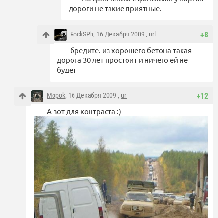
дороги не такие приятные.
RockSPb
, 16 Декабря 2009 ,
url
+8
бредите. из хорошего бетона такая
дорога 30 лет простоит и ничего ей не
будет
Mopok
, 16 Декабря 2009 ,
url
+12
А вот для контраста :)