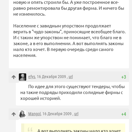
новую и опять строили бы. А уже построенное все-
равно ремонтировала бы другая фирма. И ничего бы
не изменилось.
Население с завидным упорством продолжает
верить в "чудо-законы", приносящие всеобщее благо.
И с таким же упорством не понимает, что благо не в
законе, а в его выполнении. А вот выполнять законы
мало кто хочет. В первую очередь среди самого
населения.
efys
, 16 Декабря 2009 ,
url
+3
По идее для этого существуют тендеры, чтобы
на такие подряды приходили солидные фирмы с
хорошей историей.
Mangol
, 16 Декабря 2009 ,
url
+4
А вот выполнять законы мало кто хочет.