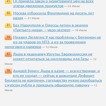
ГД приняла закон о мониторинге цен на всех
21
этапах движения продуктов
— 22 Июля
Москва отбросила Финляндию на десять лет
22
назад
— 21 Июля
Без Мариуполя и Одессы летим в реалии
21
«Третьего мира», – укро-эксперт
— 19 Июля
Михаил Делягин: У нас проблемы с бензином не
74
из-за ударов по НПЗ, а из-за проведения
налогового маневра
— 12 Июля
Дыра в «кармане» Урсулы: Еврокомиссия не
57
может отчитаться за миллиарды для Газы
— 12
Июля
Андрей Бунич: Дыра в казне — искусственная, и
70
кто ее создал — сейчас в шоколаде Дефицит
бюджета не критичен, государству нужно разобраться
с курсом рубля и прикрыть офшорную лавочку
— 12
Июля