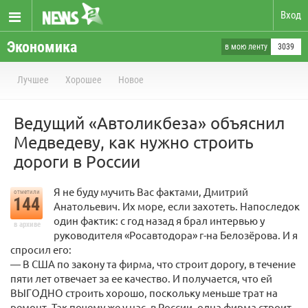
Вход
Экономика
в мою ленту
3039
Лучшее
Хорошее
Новое
Ведущий «Автоликбеза» объяснил
Медведеву, как нужно строить
дороги в России
Я не буду мучить Вас фактами, Дмитрий
отметили
144
Анатольевич. Их море, если захотеть. Напоследок
один фактик: с год назад я брал интервью у
в архиве
руководителя «Росавтодора» г-на Белозёрова. И я
спросил его:
— В США по закону та фирма, что строит дорогу, в течение
пяти лет отвечает за ее качество. И получается, что ей
ВЫГОДНО строить хорошо, поскольку меньше трат на
ремонт. Так почему же у нас, в России, одна фирма строит