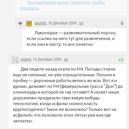
Комментарий скрыт. Нажмите, чтобы
показать.
seunim
, 16 Декабря 2009 ,
url
0
Лукоморье — развлекательный портал,
если ссылки на него тут для развлечения, и
если они к месту, то все понятно.
eowyn
, 16 Декабря 2009 ,
url
+2
Две недели назад ехали по М4. Погоды стояли
еще не снежные, но уже отрицательные. Попали в
пробку — дорожные работы велись во всю. Вот я и
думаю, доживет ли М4 (федеральная трасса "Дон") до
олимпиады к которой ее так готовят? А может наши
дорожники придумали таки какую-нибудь
технологию, когда асфальт можно класть
круглогодично? Такое же возможно? Только вот на
асфальте, что положили этим летом уже кое-где
заплатки.