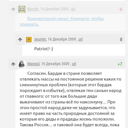
Bicycle
, 16 Декабря 2009 ,
url
-6
Комментарий скрыт. Нажмите, чтобы
показать.
seunim
, 16 Декабря 2009 ,
url
0
Patriot? :)
Mangol
, 16 Декабря 2009 ,
url
+7
Согласен. Бардак в стране позволяет
отвлекать массы на постоянное решение каких-то
сиюминутных проблем (которые этот бардак
порождает в избытке), отвлекая тем самым народ
от главного: от того как большие дяди
выкачивают из страны всё по максимуму… При
этом простой народ даже не задумывается, что
имеет право на часть природных достояний за
которые его деды и прадеды жизнь положили.
Такова Россия… и таковой она будет всегда, пока