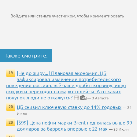
Войдите
или
станьте участником
, чтобы комментировать
Также смотрите:
[Не до жиру...] Плановая экономия. ЦБ
19
зафиксировал изменение потребительского
поведения россиян: всё чаще дробят корзину, ищут
скидки и переходят на маркетплейсы. А от каких
покупок люди не откажутся?
— 3 Августа
7
ЦБ снизил ключевую ставку до 14% годовых
20
— 24
Июля
[$99] Цена нефти марки Brent поднялась выше 99
20
долларов за баррель впервые с 22 мая
— 23 Июля