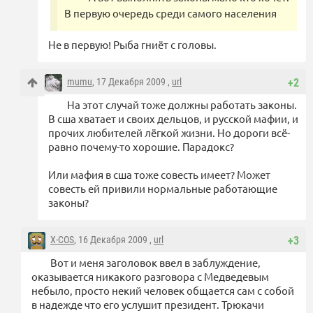
В первую очередь среди самого населения
Не в первую! Рыба гниёт с головы.
mumu
, 17 Декабря 2009 ,
url
+2
На этот случай тоже должны работать законы.
В сша хватает и своих дельцов, и русской мафии, и
прочих любителей лёгкой жизни. Но дороги всё-
равно почему-то хорошие. Парадокс?
Или мафия в сша тоже совесть имеет? Может
совесть ей привили нормальные работающие
законы?
X-COS
, 16 Декабря 2009 ,
url
+3
Вот и меня заголовок ввел в заблуждение,
оказывается никакого разговора с Медведевым
небыло, просто некий человек общается сам с собой
в надежде что его услушит президент. Трюкачи