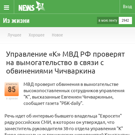
Вход
Из жизни
в мою ленту
2942
Лучшее
Хорошее
Новое
Управление «К» МВД РФ проверят
на вымогательство в связи с
обвинениями Чичваркина
МВД проверит обвинения в вымогательстве
отметили
85
высокопоставленных сотрудников управления
"К", высказанные Евгением Чичваркиным,
в архиве
сообщает газета "РБК-daily".
Речь идет об интервью бывшего владельца "Евросети"
ряду российских СМИ, в котором он утверждал, что
заместитель руководителя 38-го отдела управления "К"
Бюро специальных технических мероприятий Константин