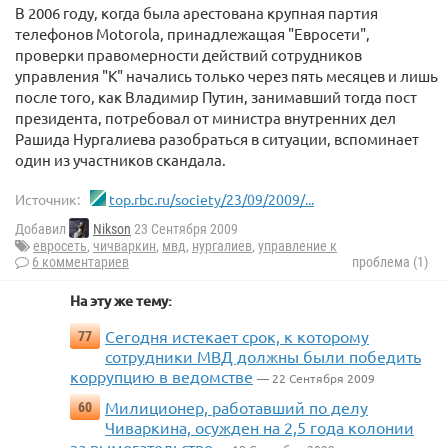
В 2006 году, когда была арестована крупная партия
телефонов Motorola, принадлежащая "Евросети",
проверки правомерности действий сотрудников
управления "К" начались только через пять месяцев и лишь
после того, как Владимир Путин, занимавший тогда пост
президента, потребовал от министра внутренних дел
Рашида Нургалиева разобраться в ситуации, вспоминает
один из участников скандала.
Источник:
top.rbc.ru/society/23/09/2009/...
Добавил
Nikson
23 Сентября 2009
евросеть
,
чичваркин
,
мвд
,
нургалиев
,
управление к
6 комментариев
проблема (1)
На эту же тему:
Сегодня истекает срок, к которому
77
сотрудники МВД должны были победить
коррупцию в ведомстве
— 22 Сентября 2009
Милиционер, работавший по делу
60
Чиваркина, осужден на 2,5 года колонии
за вымогательство