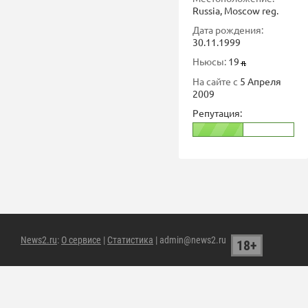
Russia, Moscow reg.
Дата рождения:
30.11.1999
Ньюсы:
19
На сайте с
5 Апреля
2009
Репутация:
News2.ru
:
О сервисе
|
Статистика
| admin@news2.ru
18+