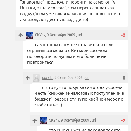
"знакомые" предпочли перейти на самогон "у
Витьки, эт-та у соседа", чем переплачивать за
водку (была уже такая кампания по повышению
акцизов, лет десять назад где-то)
SKYnv
, 9 Сентября 2009 ,
url
-2
самогоном сложнее отравится, а если
отравишься можно с Витькой соседом
поговорить по душам и это больше не
повториться.
osvald
, 9 Сентября 2009 ,
url
0
я к тому что покупка самогона у соседа
и есть "снижение налоговых поступлений в
бюджет", разве нет? ну по крайней мере по
этой статье =)
SKYnv
, 9 Сентября 2009 ,
url
-2
это еще снижение доходов тех кто