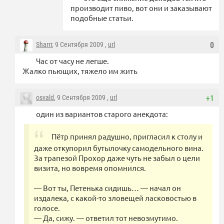
производит пиво, вот они и заказывают
подобные статьи.
Sharrr
, 9 Сентября 2009 ,
url
0
Час от часу не легше.
Жалко пьющих, тяжело им жить
osvald
, 9 Сентября 2009 ,
url
+1
один из вариантов старого анекдота:
Пётр принял радушно, пригласил к столу и
даже откупорил бутылочку самодельного вина.
За трапезой Прохор даже чуть не забыл о цели
визита, но вовремя опомнился.
— Вот ты, Петенька сидишь… — начал он
издалека, с какой-то зловещей ласковостью в
голосе.
— Да, сижу. — ответил тот невозмутимо.