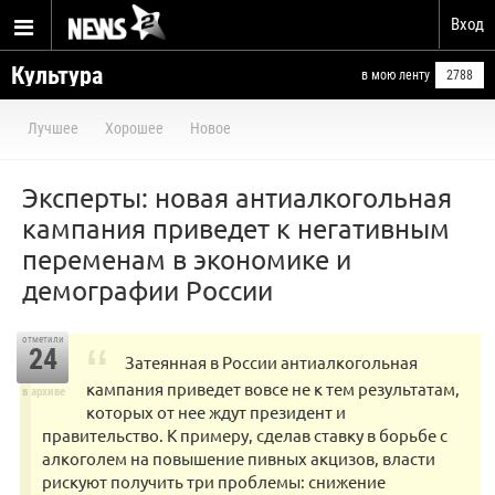
Вход
Культура
в мою ленту
2788
Лучшее
Хорошее
Новое
Эксперты: новая антиалкогольная
кампания приведет к негативным
переменам в экономике и
демографии России
отметили
24
Затеянная в России антиалкогольная
кампания приведет вовсе не к тем результатам,
в архиве
которых от нее ждут президент и
правительство. К примеру, сделав ставку в борьбе с
алкоголем на повышение пивных акцизов, власти
рискуют получить три проблемы: снижение