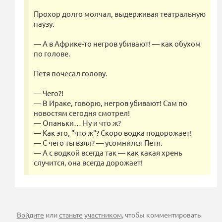
Прохор долго молчал, выдерживая театральную
паузу.
— А в Африке-то негров убивают! — как обухом
по голове.
Петя почесал голову.
— Чего?!
— В Ираке, говорю, негров убивают! Сам по
новостям сегодня смотрел!
— Опаньки… Ну и что ж?
— Как это, "что ж"? Скоро водка подорожает!
— С чего ты взял? — усомнился Петя.
— А с водкой всегда так — как какая хрень
случится, она всегда дорожает!
Войдите
или
станьте участником
, чтобы комментировать