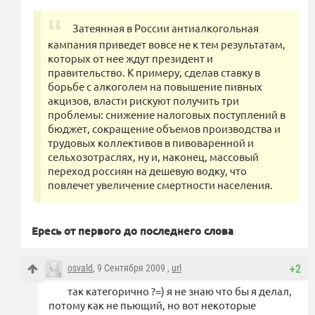
Затеянная в России антиалкогольная
кампания приведет вовсе не к тем результатам,
которых от нее ждут президент и
правительство. К примеру, сделав ставку в
борьбе с алкоголем на повышение пивных
акцизов, власти рискуют получить три
проблемы: снижение налоговых поступлений в
бюджет, сокращение объемов производства и
трудовых коллективов в пивоваренной и
сельхозотраслях, ну и, наконец, массовый
переход россиян на дешевую водку, что
повлечет увеличение смертности населения.
Ересь от первого до последнего слова
osvald
, 9 Сентября 2009 ,
url
+2
так категорично ?=) я не знаю что бы я делал,
потому как не пьющий, но вот некоторые