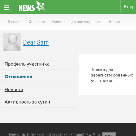
Вход
Лучшее
Хорошее
Набирающее популярность
Новое
Dear Sam
Профиль участника
Только для
зарегистрированных
Отношения
участников
Новости
Активность за сутки
News2.ru
:
О сервисе
|
Статистика
| admin@news2.ru