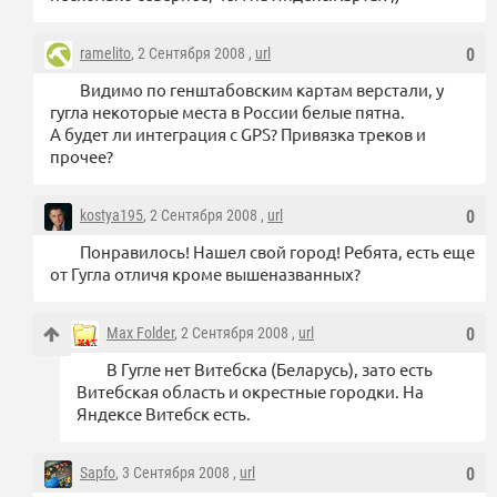
ramelito
, 2 Сентября 2008 ,
url
0
Видимо по генштабовским картам верстали, у
гугла некоторые места в России белые пятна.
А будет ли интеграция с GPS? Привязка треков и
прочее?
kostya195
, 2 Сентября 2008 ,
url
0
Понравилось! Нашел свой город! Ребята, есть еще
от Гугла отличя кроме вышеназванных?
Max Folder
, 2 Сентября 2008 ,
url
0
В Гугле нет Витебска (Беларусь), зато есть
Витебская область и окрестные городки. На
Яндексе Витебск есть.
Sapfo
, 3 Сентября 2008 ,
url
0