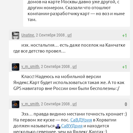
домов на карте Москвы давно уже другой, с
другим номером. Сказали что отошлют
компании-разработчику карт — но воз и ныне
там.
Unatine
, 2 Сентября 2008 ,
url
+1
иэх. ностальгия… есть даже поселок на Камчатке
где все детство провел…
v_m_smith
, 2 Сентября 2008 ,
url
+1
Класс! Надеюсь на мобильной версии
Яндекс.Карт будет использоваться такая же. А то как
GPS навигатор вне России они были бесполезны :/
v_m_smith
, 2 Сентября 2008 ,
url
0
Эээ… правда видимо местами точность хромает :)
На первом же куске — пос.
СаВДУрия
в Хорватии
должен называться
СаВУДрия
и находится
несколько севернее, чем на Яндекс.Картах ;)