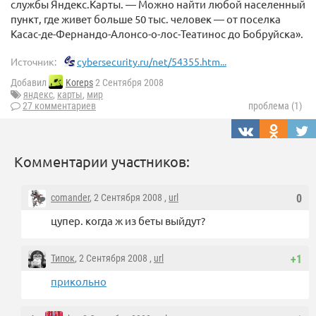
службы Яндекс.Карты. — Можно найти любой населенный
пункт, где живет больше 50 тыс. человек — от поселка
Касас-де-Фернандо-Алонсо-о-лос-Театинос до Бобруйска».
Источник:
cybersecurity.ru/net/54355.htm...
Добавил
Koreps
2 Сентября 2008
яндекс
,
карты
,
мир
27 комментариев
проблема (1)
Комментарии участников:
comander
, 2 Сентября 2008 ,
url
0
цупер. когда ж из беты выйдут?
Типок
, 2 Сентября 2008 ,
url
+1
прикольно