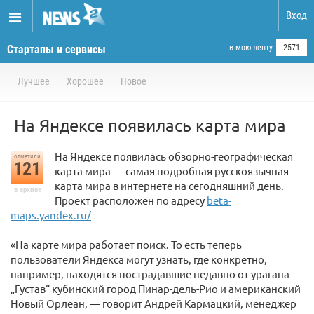
Вход
Стартапы и сервисы
в мою ленту
2571
Лучшее
Хорошее
Новое
На Яндексе появилась карта мира
На Яндексе появилась обзорно-географическая
отметили
121
карта мира — самая подробная русскоязычная
карта мира в интернете на сегодняшний день.
в архиве
Проект расположен по адресу
beta-
maps.yandex.ru/
«На карте мира работает поиск. То есть теперь
пользователи Яндекса могут узнать, где конкретно,
например, находятся пострадавшие недавно от урагана
„Густав“ кубинский город Пинар-дель-Рио и американский
Новый Орлеан, — говорит Андрей Кармацкий, менеджер