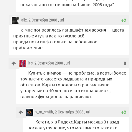
показаны по состоянию на 1 июня 2008 года"
allx
, 2 Сентября 2008 ,
url
+2
а мне понравилась ландшафтная версия — цвета
приятные у гугла как-то тускло всё
правда пока инфа только на небольшое
приближение
k-s
, 2 Сентября 2008 ,
url
0
Купить снимков — не проблема, а карты более
точные что касается ладшавта и природных
объектов. Карты городов и стран частично
устарелые на 10 лет, но и это исправляется,
главное функционал наращивают.
v_m_smith
, 2 Сентября 2008 ,
url
+2
Кстати, я в Яндекс.Карты месяца 3 назад
послал уточнение, что мол вместо таких то