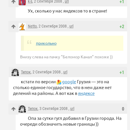
k-s
, 2 Сентября 2008 ,
url
+1
Ух, сколько у нас яндексов то в стране!
Netto
, 2 Сентября 2008 ,
url
+2
прикольно
Внизу слева на пачку "Беломор Канал" похоже ))
Типок
, 2 Сентября 2008 ,
url
+1
кстати по версии
google
Грузия — это на
столько единое государство, что в нем даже нет
делений на районы. А вот как в
яндексе
Типок
, 3 Сентября 2008 ,
url
0
Опа за сутки гугл добавил в Грузии города. На
очереди обозначить новые границы ))