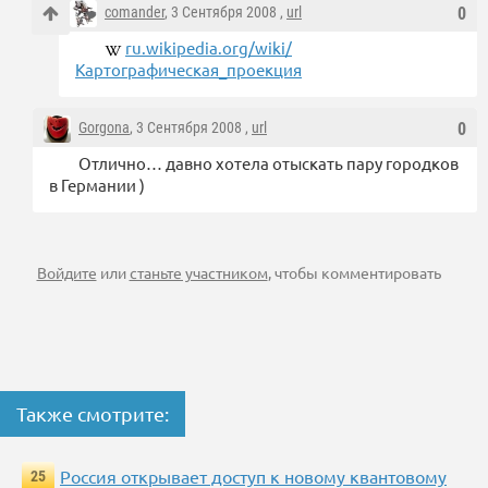
comander
, 3 Сентября 2008 ,
url
0
ru.wikipedia.org/wiki/
Картографическая_проекция
Gorgona
, 3 Сентября 2008 ,
url
0
Отлично… давно хотела отыскать пару городков
в Германии )
Войдите
или
станьте участником
, чтобы комментировать
Также смотрите:
Россия открывает доступ к новому квантовому
25