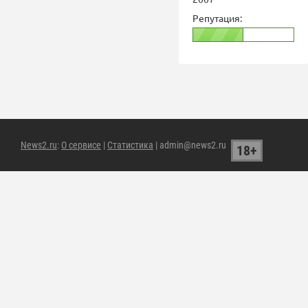
Репутация:
News2.ru
:
О сервисе
|
Статистика
| admin@news2.ru
18+