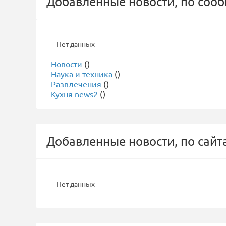
Добавленные новости, по соо
Нет данных
-
Новости
()
-
Наука и техника
()
-
Развлечения
()
-
Кухня news2
()
Добавленные новости, по сайт
Нет данных