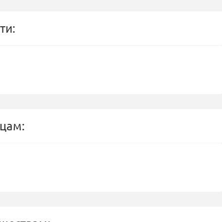
ти:
цам: