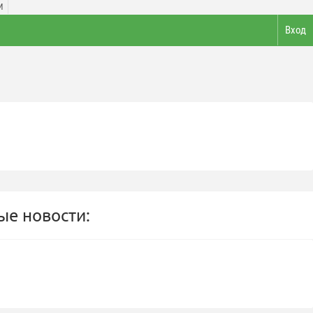
И
Вход
е новости: